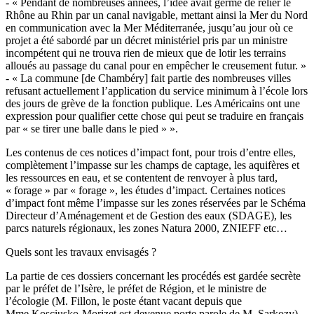
- « Pendant de nombreuses années, l’idée avait germé de relier le
Rhône au Rhin par un canal navigable, mettant ainsi la Mer du Nord
en communication avec la Mer Méditerranée, jusqu’au jour où ce
projet a été sabordé par un décret ministériel pris par un ministre
incompétent qui ne trouva rien de mieux que de lotir les terrains
alloués au passage du canal pour en empêcher le creusement futur. »
- « La commune [de Chambéry] fait partie des nombreuses villes
refusant actuellement l’application du service minimum à l’école lors
des jours de grève de la fonction publique. Les Américains ont une
expression pour qualifier cette chose qui peut se traduire en français
par « se tirer une balle dans le pied » ».
Les contenus de ces notices d’impact font, pour trois d’entre elles,
complètement l’impasse sur les champs de captage, les aquifères et
les ressources en eau, et se contentent de renvoyer à plus tard,
« forage » par « forage », les études d’impact. Certaines notices
d’impact font même l’impasse sur les zones réservées par le Schéma
Directeur d’Aménagement et de Gestion des eaux (SDAGE), les
parcs naturels régionaux, les zones Natura 2000, ZNIEFF etc…
Quels sont les travaux envisagés ?
La partie de ces dossiers concernant les procédés est gardée secrète
par le préfet de l’Isère, le préfet de Région, et le ministre de
l’écologie (M. Fillon, le poste étant vacant depuis que
Mme Kosciusko-Morizet est devenue porte parole de M. Sarkozy).