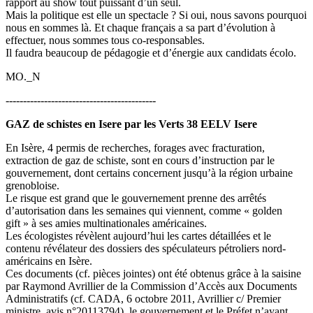
rapport au show tout puissant d’un seul.
Mais la politique est elle un spectacle ? Si oui, nous savons pourquoi
nous en sommes là. Et chaque français a sa part d’évolution à
effectuer, nous sommes tous co-responsables.
Il faudra beaucoup de pédagogie et d’énergie aux candidats écolo.
MO._N
-------------------------------------------
GAZ de schistes en Isere par les Verts 38 EELV Isere
En Isère, 4 permis de recherches, forages avec fracturation,
extraction de gaz de schiste, sont en cours d’instruction par le
gouvernement, dont certains concernent jusqu’à la région urbaine
grenobloise.
Le risque est grand que le gouvernement prenne des arrêtés
d’autorisation dans les semaines qui viennent, comme « golden
gift » à ses amies multinationales américaines.
Les écologistes révèlent aujourd’hui les cartes détaillées et le
contenu révélateur des dossiers des spéculateurs pétroliers nord-
américains en Isère.
Ces documents (cf. pièces jointes) ont été obtenus grâce à la saisine
par Raymond Avrillier de la Commission d’Accès aux Documents
Administratifs (cf. CADA, 6 octobre 2011, Avrillier c/ Premier
ministre, avis n°20113794), le gouvernement et le Préfet n’ayant