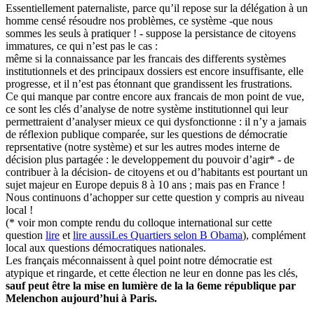
Essentiellement paternaliste, parce qu’il repose sur la délégation à un
homme censé résoudre nos problèmes, ce système -que nous
sommes les seuls à pratiquer ! - suppose la persistance de citoyens
immatures, ce qui n’est pas le cas :
même si la connaissance par les francais des differents systèmes
institutionnels et des principaux dossiers est encore insuffisante, elle
progresse, et il n’est pas étonnant que grandissent les frustrations.
Ce qui manque par contre encore aux francais de mon point de vue,
ce sont les clés d’analyse de notre système institutionnel qui leur
permettraient d’analyser mieux ce qui dysfonctionne : il n’y a jamais
de réflexion publique comparée, sur les questions de démocratie
reprsentative (notre système) et sur les autres modes interne de
décision plus partagée : le developpement du pouvoir d’agir* - de
contribuer à la décision- de citoyens et ou d’habitants est pourtant un
sujet majeur en Europe depuis 8 à 10 ans ; mais pas en France !
Nous continuons d’achopper sur cette question y compris au niveau
local !
(* voir mon compte rendu du colloque international sur cette
question
lire
et
lire aussiLes Quartiers selon B Obama
), complément
local aux questions démocratiques nationales.
Les français méconnaissent à quel point notre démocratie est
atypique et ringarde, et cette élection ne leur en donne pas les clés,
sauf peut être la mise en lumière de la la 6eme république par
Melenchon aujourd’hui à Paris.