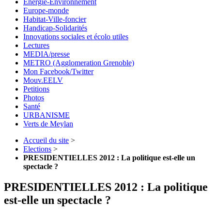
Energie-Environnement
Europe-monde
Habitat-Ville-foncier
Handicap-Solidarités
Innovations sociales et écolo utiles
Lectures
MEDIA/presse
METRO (Agglomeration Grenoble)
Mon Facebook/Twitter
Mouv.EELV
Petitions
Photos
Santé
URBANISME
Verts de Meylan
Accueil du site
>
Elections
>
PRESIDENTIELLES 2012 : La politique est-elle un
spectacle ?
PRESIDENTIELLES 2012 : La politique
est-elle un spectacle ?