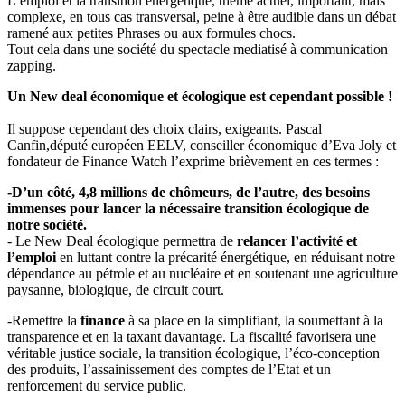
L’emploi et la transition énergétique, thême actuel, important, mais
complexe, en tous cas transversal, peine à être audible dans un débat
ramené aux petites Phrases ou aux formules chocs.
Tout cela dans une société du spectacle mediatisé à communication
zapping.
Un New deal économique et écologique est cependant possible !
Il suppose cependant des choix clairs, exigeants. Pascal
Canfin,député européen EELV, conseiller économique d’Eva Joly et
fondateur de Finance Watch l’exprime brièvement en ces termes :
-D’un côté, 4,8 millions de chômeurs, de l’autre, des besoins
immenses pour lancer la nécessaire transition écologique de
notre société.
- Le New Deal écologique permettra de
relancer l’activité et
l’emploi
en luttant contre la précarité énergétique, en réduisant notre
dépendance au pétrole et au nucléaire et en soutenant une agriculture
paysanne, biologique, de circuit court.
-Remettre la
finance
à sa place en la simplifiant, la soumettant à la
transparence et en la taxant davantage. La fiscalité favorisera une
véritable justice sociale, la transition écologique, l’éco-conception
des produits, l’assainissement des comptes de l’Etat et un
renforcement du service public.