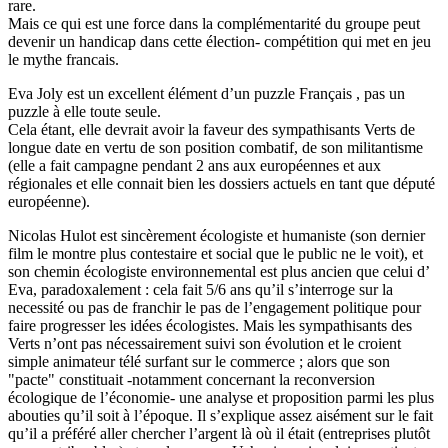
rare.
Mais ce qui est une force dans la complémentarité du groupe peut
devenir un handicap dans cette élection- compétition qui met en jeu
le mythe francais.
Eva Joly est un excellent élément d’un puzzle Français , pas un
puzzle à elle toute seule.
Cela étant, elle devrait avoir la faveur des sympathisants Verts de
longue date en vertu de son position combatif, de son militantisme
(elle a fait campagne pendant 2 ans aux européennes et aux
régionales et elle connait bien les dossiers actuels en tant que député
européenne).
Nicolas Hulot est sincèrement écologiste et humaniste (son dernier
film le montre plus contestaire et social que le public ne le voit), et
son chemin écologiste environnemental est plus ancien que celui d’
Eva, paradoxalement : cela fait 5/6 ans qu’il s’interroge sur la
necessité ou pas de franchir le pas de l’engagement politique pour
faire progresser les idées écologistes. Mais les sympathisants des
Verts n’ont pas nécessairement suivi son évolution et le croient
simple animateur télé surfant sur le commerce ; alors que son
"pacte" constituait -notamment concernant la reconversion
écologique de l’économie- une analyse et proposition parmi les plus
abouties qu’il soit à l’époque. Il s’explique assez aisément sur le fait
qu’il a préféré aller chercher l’argent là où il était (entreprises plutôt