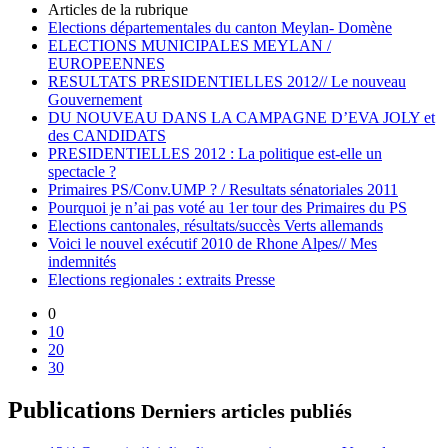
Articles de la rubrique
Elections départementales du canton Meylan- Domène
ELECTIONS MUNICIPALES MEYLAN /
EUROPEENNES
RESULTATS PRESIDENTIELLES 2012// Le nouveau
Gouvernement
DU NOUVEAU DANS LA CAMPAGNE D’EVA JOLY et
des CANDIDATS
PRESIDENTIELLES 2012 : La politique est-elle un
spectacle ?
Primaires PS/Conv.UMP ? / Resultats sénatoriales 2011
Pourquoi je n’ai pas voté au 1er tour des Primaires du PS
Elections cantonales, résultats/succès Verts allemands
Voici le nouvel exécutif 2010 de Rhone Alpes// Mes
indemnités
Elections regionales : extraits Presse
0
10
20
30
Publications
Derniers articles publiés