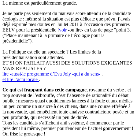
La mienne est particulièrement grande.
Je ne parle pas seulement du mauvais score attendu de la candidate
écologiste : même si la situation est plus délicate que prévu, j’avais
déjà exprimé mes doutes en Juillet 2011 à l’occasion des primaires
EELV pour la présidentielle [
voir
-ou lire- en bas de page "point 3.
("Place maintenant à la primaire de l’écologie pour la
présidentielle").
La Politique est elle un spectacle ? Les limites de la
présidentialisation sont atteintes.
ET SI ON PARLAIT AUSSI DES SOLUTIONS EXIGEANTES
MAIS REALISTES ?
lire -aussi-le programme d’Eva Joly -qui a du sens-
.
et lire l’actu locale
.
Ce qui est frappant dans cette campagne
, royaume du verbe , et
trop souvent de l’esbrouffe, c’est l’absence de rationalité du débat
public : mesures quasi quotidiennes lancées à la foule et aux médias
un peu comme un susucre à des chiens, dans une course effrénée à
la nouveauté, qui empêchent toute analyse contradictoire posée et un
peu profonde, qui necessité un peu de durée.
Tous les candidats s’affichent anti système, à commencer par le
président lui même, premier pourfendeur de l’actuel gouvernement !
On frise le grotesque !