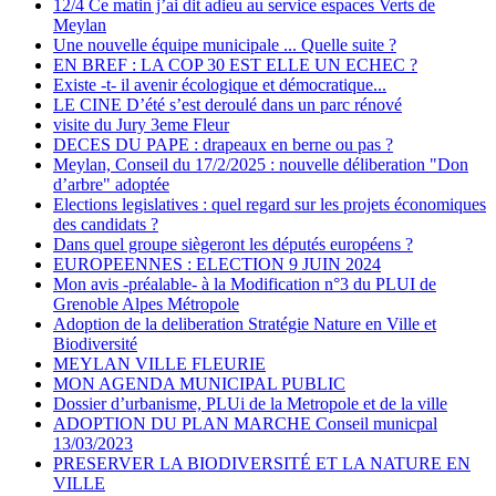
12/4 Ce matin j’ai dit adieu au service espaces Verts de
Meylan
Une nouvelle équipe municipale ... Quelle suite ?
EN BREF : LA COP 30 EST ELLE UN ECHEC ?
Existe -t- il avenir écologique et démocratique...
LE CINE D’été s’est deroulé dans un parc rénové
visite du Jury 3eme Fleur
DECES DU PAPE : drapeaux en berne ou pas ?
Meylan, Conseil du 17/2/2025 : nouvelle déliberation "Don
d’arbre" adoptée
Elections legislatives : quel regard sur les projets économiques
des candidats ?
Dans quel groupe siègeront les députés européens ?
EUROPEENNES : ELECTION 9 JUIN 2024
Mon avis -préalable- à la Modification n°3 du PLUI de
Grenoble Alpes Métropole
Adoption de la deliberation Stratégie Nature en Ville et
Biodiversité
MEYLAN VILLE FLEURIE
MON AGENDA MUNICIPAL PUBLIC
Dossier d’urbanisme, PLUi de la Metropole et de la ville
ADOPTION DU PLAN MARCHE Conseil municpal
13/03/2023
PRESERVER LA BIODIVERSITÉ ET LA NATURE EN
VILLE