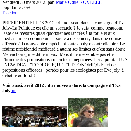
Vendredi 30 mars 2012
,
par
Marie-Odile NOVELLI
,
popularité : 0%
Elections
|
PRESIDENTIELLES 2012 : du nouveau dans la campagne d’Eva
Joly//La Politique est elle un spectacle ? Je suis, comme beaucoup,
lasse des mesures quasi quotidiennes lancées à la foule et aux
médias un peu comme un su-sucre à des chiens, dans une course
effrénée à la nouveauté empéchant toute analyse contradictoire. Le
régime présidentiel médiatisé a atteint ses limites et c’est sans doute
Mélenchon qui le dit le mieux. Mais il ne me semble pas être
l’homme des propositions concrètes et négociées. Il y a pourtant UN
"NEW DEAL "ECOLOGIQUE ET ECONOMIQUE" et des
propositions efficaces , portées pour les écologistes par Eva joly, à
débattre au fond !
Voir aussi, avril 2012 : du nouveau dans la campagne d’Eva
Joly
lire
-