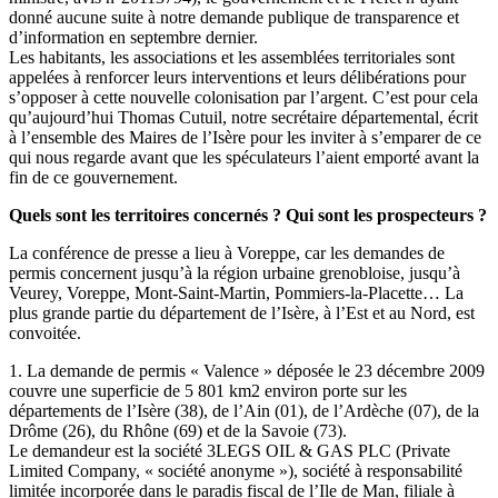
donné aucune suite à notre demande publique de transparence et
d’information en septembre dernier.
Les habitants, les associations et les assemblées territoriales sont
appelées à renforcer leurs interventions et leurs délibérations pour
s’opposer à cette nouvelle colonisation par l’argent. C’est pour cela
qu’aujourd’hui Thomas Cutuil, notre secrétaire départemental, écrit
à l’ensemble des Maires de l’Isère pour les inviter à s’emparer de ce
qui nous regarde avant que les spéculateurs l’aient emporté avant la
fin de ce gouvernement.
Quels sont les territoires concernés ? Qui sont les prospecteurs ?
La conférence de presse a lieu à Voreppe, car les demandes de
permis concernent jusqu’à la région urbaine grenobloise, jusqu’à
Veurey, Voreppe, Mont-Saint-Martin, Pommiers-la-Placette… La
plus grande partie du département de l’Isère, à l’Est et au Nord, est
convoitée.
1. La demande de permis « Valence » déposée le 23 décembre 2009
couvre une superficie de 5 801 km2 environ porte sur les
départements de l’Isère (38), de l’Ain (01), de l’Ardèche (07), de la
Drôme (26), du Rhône (69) et de la Savoie (73).
Le demandeur est la société 3LEGS OIL & GAS PLC (Private
Limited Company, « société anonyme »), société à responsabilité
limitée incorporée dans le paradis fiscal de l’Ile de Man, filiale à