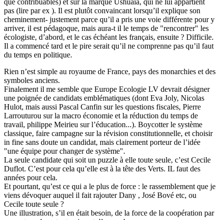
que contribuables) et sur la marque Ushuaia, qui ne lui appartient
pas (lire par ex ). Il est plutôt convaincant lorsqu’il explique son
cheminement- justement parce qu’il a pris une voie différente pour y
arriver, il est pédagoque, mais aura-t il le temps de "rencontrer" les
écologiste, d’abord, et le cas échéant les français, ensuite ? Difficile.
Il a commencé tard et le pire serait qu’il ne comprenne pas qu’il faut
du temps en politique.
Rien n’est simple au royaume de France, pays des monarchies et des
symboles anciens.
Finalement il me semble que Europe Ecologie LV devrait désigner
une poignée de candidats emblématiques (dont Eva Joly, Nicolas
Hulot, mais aussi Pascal Canfin sur les questions fiscales, Pierre
Larrouturou sur la macro économie et la réduction du temps de
travail, philippe Meirieu sur l’éducation...). Boycotter le système
classique, faire campagne sur la révision constitutionnelle, et choisir
in fine sans doute un candidat, mais clairement porteur de l’idée
"une équipe pour changer de système".
La seule candidate qui soit un puzzle à elle toute seule, c’est Cecile
Duflot. C’est pour cela qu’elle est à la tête des Verts. IL faut des
années pour cela.
Et pourtant, qu’est ce qui a le plus de force : le rassemblement que je
viens dévoquer auquel il fait rajouter Dany , José Bové etc, ou
Cecile toute seule ?
Une illustration, s’il en était besoin, de la force de la coopération par