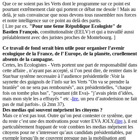
Que ce ne soient pas les Verts dont le programme sur ce point est
pourtant extrêmement clair qui portent ce débat me desole ! Mais au
delà, je suis convaincue que nous devons tous rassembler nos forces
et notre intelligence sur ce point au delà des partis.
[ Lire par ex.
"Pour une 6eme République Ecologiste" de
Bastien François
, constitutionaliste (EELV) et qui a travaillé aussi
préalablement avec des juristes proches de Montebourg. ]
Ce travail de fond serait bien utile pour organiser l’avenir
ecologique de la France, de l’ Europe, de la planète, cruellement
absents de la campagne.
Certes, les Ecologistes - Verts portent une part de responsabilité dans
cette affaire , n’ayant pas accepté, si l’on peut dire, de rentrer dans le
Star/tsar système necessaire à l’audience présidentielle :Voir la
saynette des guignols de l’info sur les Verts "On va se prendre la
branlée" on ne sera pas remboursés", aux présidentielles, "chaque
fois on tombe plus bas", "pourtant (dit Eva)- "j’avais plein d’idées,
mais mon style les a effrayés " etc -
lire
, un peu d’autoderision ne fait
pas de mal parfois-. (à 2mn 37).
Des medias qui souvent méprisent les citoyens ?
Mais ce n’est pas tout. Outre qu’on peut contester ce système, que
du reste c’est une des motivations pour voter EVA JOLY,(
lire
.), il est
particulièrement frappant de voir combien les medias méprisent les
citoyens pour ne s’interesser qu’aux candidats présidentiables, par
exemple lorsqu’ils ne couvrent presque pas la mobilisation anti