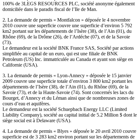
100% de 3LEGS RESOURCES PLC, société anonyme également
domiciliée dans le paradis fiscal de l’Ile de Man.
2. La demande de permis « Montfalcon » déposée le 4 novembre
2010 couvre une superficie couvre une superficie d’environ 5 792
km2 portant sur les départements de l’Isère (38), de l’Ain (01), du
Rhône (69), de la Drôme (26), de l’Ardéche (07), et de la Savoie
(73).
Le demandeur est la société BNK France SAS, Société par actions
simplifiée au capital de un euro, qui est une filiale de BNK
Petroleum (US) Inc. immatriculée au Canada et ayant son siège en
Californie (USA).
3. La demande de permis « Lyon-Annecy » déposée le 15 janvier
2009 couvre une superficie totale d’environ 3 800 km2 portant les
départements de l’Isère (38), de l’Ain (01), du Rhône (69), de la
Savoie (73), et de la Haute-Savoie (74). Sont concernés les lacs du
Bourget, d’Annecy et du Léman ainsi que de nombreuses zones de
cours d’eau et aquifères.
Le demandeur est la société Schuepbach Energy LLC (Limited
Liability Company), société au capital initial de 5.2 Million $ dont le
siège social est à Delaware (USA).
4. La demande de permis « Blyes » déposée le 20 avril 2010 couvre
superficie est de 3 283 km2 environ portant sur les départements de