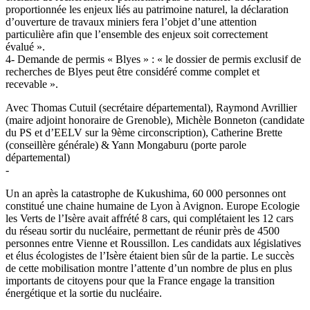
proportionnée les enjeux liés au patrimoine naturel, la déclaration
d’ouverture de travaux miniers fera l’objet d’une attention
particulière afin que l’ensemble des enjeux soit correctement
évalué ».
4- Demande de permis « Blyes » : « le dossier de permis exclusif de
recherches de Blyes peut être considéré comme complet et
recevable ».
Avec Thomas Cutuil (secrétaire départemental), Raymond Avrillier
(maire adjoint honoraire de Grenoble), Michèle Bonneton (candidate
du PS et d’EELV sur la 9ème circonscription), Catherine Brette
(conseillère générale) & Yann Mongaburu (porte parole
départemental)
-
Un an après la catastrophe de Kukushima, 60 000 personnes ont
constitué une chaine humaine de Lyon à Avignon. Europe Ecologie
les Verts de l’Isère avait affrété 8 cars, qui complétaient les 12 cars
du réseau sortir du nucléaire, permettant de réunir près de 4500
personnes entre Vienne et Roussillon. Les candidats aux législatives
et élus écologistes de l’Isère étaient bien sûr de la partie. Le succès
de cette mobilisation montre l’attente d’un nombre de plus en plus
importants de citoyens pour que la France engage la transition
énergétique et la sortie du nucléaire.