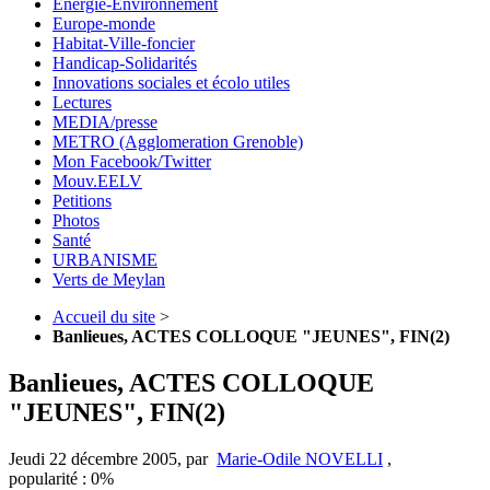
Energie-Environnement
Europe-monde
Habitat-Ville-foncier
Handicap-Solidarités
Innovations sociales et écolo utiles
Lectures
MEDIA/presse
METRO (Agglomeration Grenoble)
Mon Facebook/Twitter
Mouv.EELV
Petitions
Photos
Santé
URBANISME
Verts de Meylan
Accueil du site
>
Banlieues, ACTES COLLOQUE "JEUNES", FIN(2)
Banlieues, ACTES COLLOQUE
"JEUNES", FIN(2)
Jeudi 22 décembre 2005
,
par
Marie-Odile NOVELLI
,
popularité : 0%