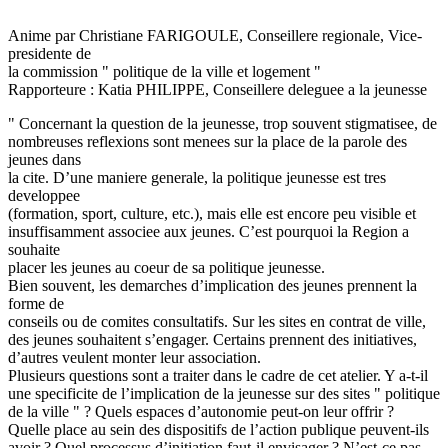
"
Anime par Christiane FARIGOULE, Conseillere regionale, Vice-
presidente de
la commission " politique de la ville et logement "
Rapporteure : Katia PHILIPPE, Conseillere deleguee a la jeunesse
" Concernant la question de la jeunesse, trop souvent stigmatisee, de
nombreuses reflexions sont menees sur la place de la parole des
jeunes dans
la cite. D’une maniere generale, la politique jeunesse est tres
developpee
(formation, sport, culture, etc.), mais elle est encore peu visible et
insuffisamment associee aux jeunes. C’est pourquoi la Region a
souhaite
placer les jeunes au coeur de sa politique jeunesse.
Bien souvent, les demarches d’implication des jeunes prennent la
forme de
conseils ou de comites consultatifs. Sur les sites en contrat de ville,
des jeunes souhaitent s’engager. Certains prennent des initiatives,
d’autres veulent monter leur association.
Plusieurs questions sont a traiter dans le cadre de cet atelier. Y a-t-il
une specificite de l’implication de la jeunesse sur des sites " politique
de la ville " ? Quels espaces d’autonomie peut-on leur offrir ?
Quelle place au sein des dispositifs de l’action publique peuvent-ils
avoir ? Quel processus d’initiation faut-il envisager ? N’est-ce pas