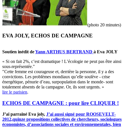
(photo 20 minutes)
EVA JOLY, ECHOS DE CAMPAGNE
Soutien inédit de
Yann ARTHUS BERTRAND
à Eva JOLY
« Si on fait 2%, c’est dramatique ! L’écologie ne peut pas être ainsi
sous-représentée."
"Cette femme est courageuse et, derrière la personne, il y a des
convictions. Les problèmes mondiaux qu’elle soulève - crise
énergétique, pénurie d’eau, surpopulation dans le monde- sont
totalement absents de la campagne. Or, ils sont urgents. »
lire le parisien
.
ECHOS DE CAMPAGNE : pour lire CLIQUER !
J’ai parrainé Eva joly,
J’ai aussi signé pour ROOSEVELT-
2012,quinze propositions collectives de chercheurs, sociologues
économistes, d’associations sociales et environnementales, bien