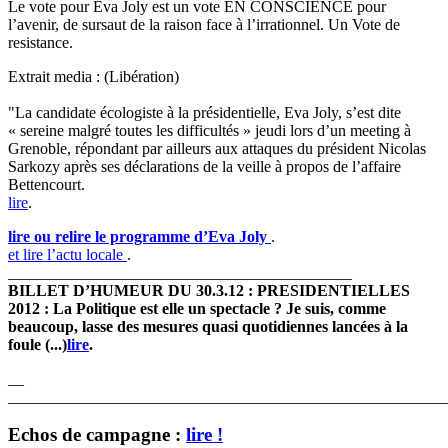
Le vote pour Eva Joly est un vote EN CONSCIENCE pour
l’avenir, de sursaut de la raison face à l’irrationnel. Un Vote de
resistance.
Extrait media : (Libération)
"La candidate écologiste à la présidentielle, Eva Joly, s’est dite
« sereine malgré toutes les difficultés » jeudi lors d’un meeting à
Grenoble, répondant par ailleurs aux attaques du président Nicolas
Sarkozy après ses déclarations de la veille à propos de l’affaire
Bettencourt.
lire
.
lire ou relire le programme d’Eva Joly
.
et lire l’actu locale
.
___________________________________________
BILLET D’HUMEUR DU 30.3.12 : PRESIDENTIELLES
2012 : La Politique est elle un spectacle ? Je suis, comme
beaucoup, lasse des mesures quasi quotidiennes lancées à la
foule (...)
lire
.
__
_______________________________________________________
Echos de campagne :
lire !