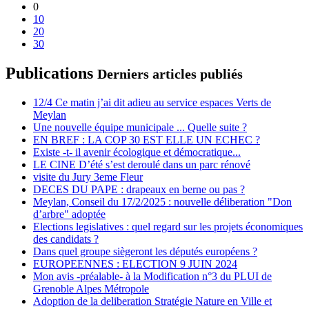
0
10
20
30
Publications
Derniers articles publiés
12/4 Ce matin j’ai dit adieu au service espaces Verts de
Meylan
Une nouvelle équipe municipale ... Quelle suite ?
EN BREF : LA COP 30 EST ELLE UN ECHEC ?
Existe -t- il avenir écologique et démocratique...
LE CINE D’été s’est deroulé dans un parc rénové
visite du Jury 3eme Fleur
DECES DU PAPE : drapeaux en berne ou pas ?
Meylan, Conseil du 17/2/2025 : nouvelle déliberation "Don
d’arbre" adoptée
Elections legislatives : quel regard sur les projets économiques
des candidats ?
Dans quel groupe siègeront les députés européens ?
EUROPEENNES : ELECTION 9 JUIN 2024
Mon avis -préalable- à la Modification n°3 du PLUI de
Grenoble Alpes Métropole
Adoption de la deliberation Stratégie Nature en Ville et