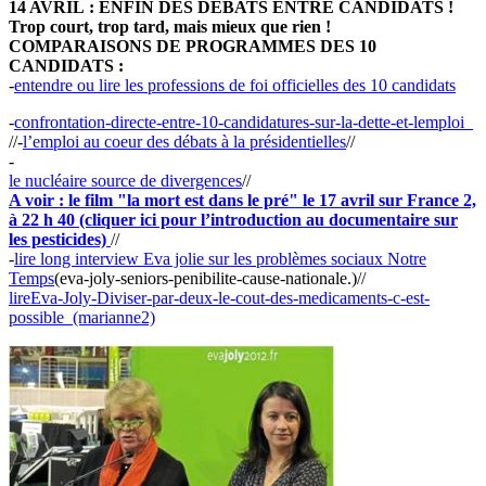
14 AVRIL : ENFIN DES DÉBATS ENTRE CANDIDATS !
Trop court, trop tard, mais mieux que rien !
COMPARAISONS DE PROGRAMMES DES 10
CANDIDATS :
-
entendre ou lire les professions de foi officielles des 10 candidats
-
confrontation-directe-entre-10-candidatures-sur-la-dette-et-lemploi_
//-
l’emploi au coeur des débats à la présidentielles
//
-
le nucléaire source de divergences
//
A voir : le film "la mort est dans le pré" le ‪17 avril sur France 2,
à 22 h 40‬ (cliquer ici pour l’introduction au documentaire sur
les pesticides)
//
-
lire long interview Eva jolie sur les problèmes sociaux Notre
Temps
(eva-joly-seniors-penibilite-cause-nationale.)//
lireEva-Joly-Diviser-par-deux-le-cout-des-medicaments-c-est-
possible_(marianne2)