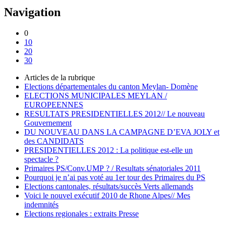
Navigation
0
10
20
30
Articles de la rubrique
Elections départementales du canton Meylan- Domène
ELECTIONS MUNICIPALES MEYLAN /
EUROPEENNES
RESULTATS PRESIDENTIELLES 2012// Le nouveau
Gouvernement
DU NOUVEAU DANS LA CAMPAGNE D’EVA JOLY et
des CANDIDATS
PRESIDENTIELLES 2012 : La politique est-elle un
spectacle ?
Primaires PS/Conv.UMP ? / Resultats sénatoriales 2011
Pourquoi je n’ai pas voté au 1er tour des Primaires du PS
Elections cantonales, résultats/succès Verts allemands
Voici le nouvel exécutif 2010 de Rhone Alpes// Mes
indemnités
Elections regionales : extraits Presse