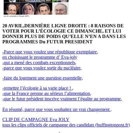
20 AVRIL,DERNIÈRE LIGNE DROITE : 8 RAISONS DE
VOTER POUR L’ÉCOLOGIE CE DIMANCHE, ET LUI
DONNER PLUS DE POIDS QU’ELLE N’EN A DANS LES
PROGRAMMES Du FUTUR PRESIDENT
-Parce que vous voulez une république exemplaire
,
en choisissant le programme d’ Eva-joly
-qui a mené des combats exceptionnels
,
-parce que vous voulez sortir du nucléaire
,
-faire du logement une question essentielle,
-remettre l’écologie à sa varie place !
,
-que la France prenne au sérieux l’alimentation
,
-que le futur président inscrive vraiment l’égalite au programme
,
En résumé, parce que vous souhaitez un vrai changement
.
CLIP DE CAMPAGNE Eva JOLY
tous les clips officiels de campagne des candidats (huffingtonpost.fr)