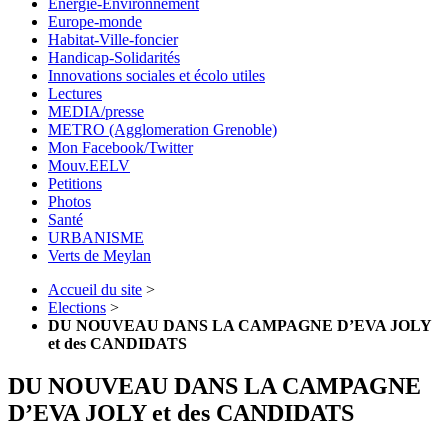
Energie-Environnement
Europe-monde
Habitat-Ville-foncier
Handicap-Solidarités
Innovations sociales et écolo utiles
Lectures
MEDIA/presse
METRO (Agglomeration Grenoble)
Mon Facebook/Twitter
Mouv.EELV
Petitions
Photos
Santé
URBANISME
Verts de Meylan
Accueil du site
>
Elections
>
DU NOUVEAU DANS LA CAMPAGNE D’EVA JOLY
et des CANDIDATS
DU NOUVEAU DANS LA CAMPAGNE
D’EVA JOLY et des CANDIDATS