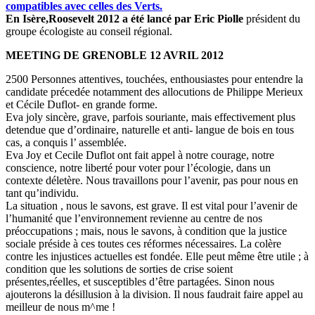
compatibles avec celles des Verts.
En Isère,Roosevelt 2012 a été lancé par Eric Piolle
président du
groupe écologiste au conseil régional.
MEETING DE GRENOBLE 12 AVRIL 2012
2500 Personnes attentives, touchées, enthousiastes pour entendre la
candidate précedée notamment des allocutions de Philippe Merieux
et Cécile Duflot- en grande forme.
Eva joly sincère, grave, parfois souriante, mais effectivement plus
detendue que d’ordinaire, naturelle et anti- langue de bois en tous
cas, a conquis l’ assemblée.
Eva Joy et Cecile Duflot ont fait appel à notre courage, notre
conscience, notre liberté pour voter pour l’écologie, dans un
contexte déletère. Nous travaillons pour l’avenir, pas pour nous en
tant qu’individu.
La situation , nous le savons, est grave. Il est vital pour l’avenir de
l’humanité que l’environnement revienne au centre de nos
préoccupations ; mais, nous le savons, à condition que la justice
sociale préside à ces toutes ces réformes nécessaires. La colère
contre les injustices actuelles est fondée. Elle peut même être utile ; à
condition que les solutions de sorties de crise soient
présentes,réelles, et susceptibles d’être partagées. Sinon nous
ajouterons la désillusion à la division. Il nous faudrait faire appel au
meilleur de nous m^me !