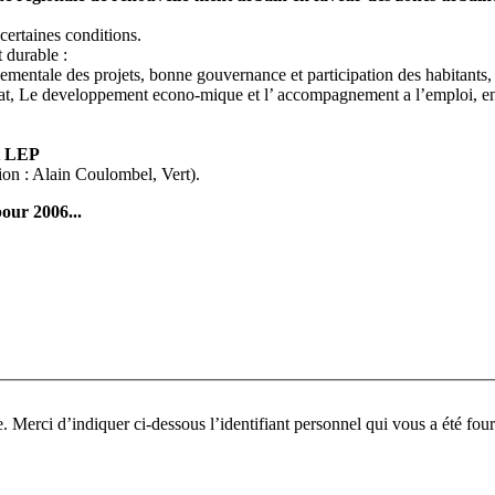
certaines conditions.
 durable :
nementale des projets, bonne gouvernance et participation des habitants,
itat, Le developpement econo-mique et l’ accompagnement a l’emploi, enf
et LEP
on : Alain Coulombel, Vert).
our 2006...
Pour participer à ce fo