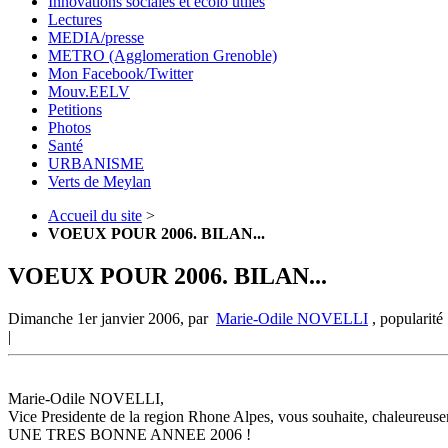
Innovations sociales et écolo utiles
Lectures
MEDIA/presse
METRO (Agglomeration Grenoble)
Mon Facebook/Twitter
Mouv.EELV
Petitions
Photos
Santé
URBANISME
Verts de Meylan
Accueil du site
>
VOEUX POUR 2006. BILAN...
VOEUX POUR 2006. BILAN...
Dimanche 1er janvier 2006
,
par
Marie-Odile NOVELLI
,
popularité
|
Marie-Odile NOVELLI,
Vice Presidente de la region Rhone Alpes, vous souhaite, chaleureuse
UNE TRES BONNE ANNEE 2006 !