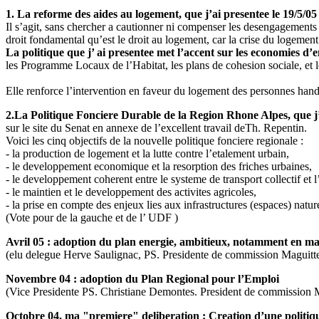
1. La reforme des aides au logement, que j’ai presentee le 19/5/05 
Il s’agit, sans chercher a cautionner ni compenser les desengagements de
droit fondamental qu’est le droit au logement, car la crise du logem
La politique que j’ ai presentee met l’accent sur les economies d’en
les Programme Locaux de l’Habitat, les plans de cohesion sociale, et
Elle renforce l’intervention en faveur du logement des personnes handi
2.La Politique Fonciere Durable de la Region Rhone Alpes, que j’a
sur le site du Senat en annexe de l’excellent travail deTh. Repentin.
Voici les cinq objectifs de la nouvelle politique fonciere regionale :
- la production de logement et la lutte contre l’etalement urbain,
- le developpement economique et la resorption des friches urbaines,
- le developpement coherent entre le systeme de transport collectif et 
- le maintien et le developpement des activites agricoles,
- la prise en compte des enjeux lies aux infrastructures (espaces) nature
(Vote pour de la gauche et de l’ UDF )
Avril 05 : adoption du plan energie, ambitieux, notamment en mati
(elu delegue Herve Saulignac, PS. Presidente de commission Maguitt
Novembre 04 : adoption du Plan Regional pour l’Emploi
(Vice Presidente PS. Christiane Demontes. President de commission
Octobre 04. ma "premiere" deliberation : Creation d’une politique