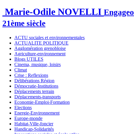
Marie-Odile NOVELLI
Engageon
21ème siècle
ACTU sociales et environnementales
ACTUALITE POLITIQUE
Agglomération grenobloise
Agriculture-environnement
Blogs UTILES
Cinema, musique, loisirs
Climat
Crise : Reflexions
Délibérations Région
Démocratie-Institutions
Déplacements terrain
Déplacements-transports
Economie-Emploi-Formation
Elections
Energie-Environnement
Europe-monde
Habitat-Ville-foncier
Handicap-Solidarités