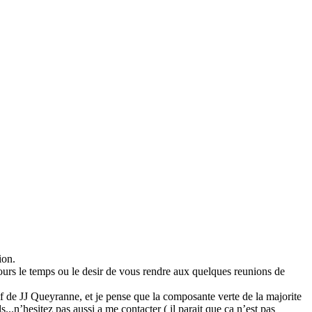
ion.
ours le temps ou le desir de vous rendre aux quelques reunions de
if de JJ Queyranne, et je pense que la composante verte de la majorite
...n’hesitez pas aussi a me contacter ( il parait que ca n’est pas