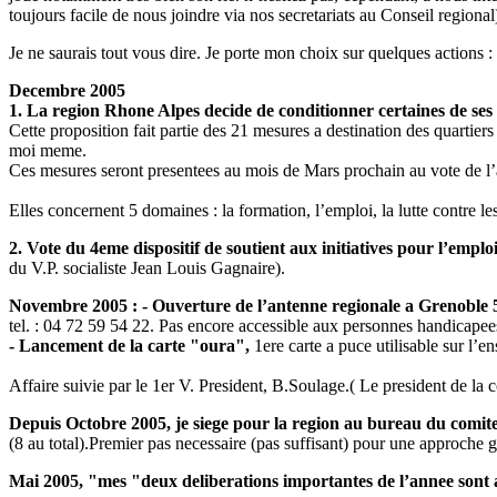
toujours facile de nous joindre via nos secretariats au Conseil regional
Je ne saurais tout vous dire. Je porte mon choix sur quelques actions :
Decembre 2005
1. La region Rhone Alpes decide de conditionner certaines de ses 
Cette proposition fait partie des 21 mesures a destination des quartier
moi meme.
Ces mesures seront presentees au mois de Mars prochain au vote de l
Elles concernent 5 domaines : la formation, l’emploi, la lutte contre le
2. Vote du 4eme dispositif de soutient aux initiatives pour l’emplo
du V.P. socialiste Jean Louis Gagnaire).
Novembre 2005 : - Ouverture de l’antenne regionale a Grenoble 5
tel. : 04 72 59 54 22. Pas encore accessible aux personnes handicapees
- Lancement de la carte "oura",
1ere carte a puce utilisable sur l’
Affaire suivie par le 1er V. President, B.Soulage.( Le president de la 
Depuis Octobre 2005, je siege pour la region au bureau du comite
(8 au total).Premier pas necessaire (pas suffisant) pour une approche
Mai 2005, "mes "deux deliberations importantes de l’annee sont 