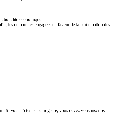
 rationalite economique.
in, les demarches engagees en faveur de la participation des
rum, vous devez vous enregistrer au préalable. Merci d’indiquer ci-dessous l’identifiant personnel qui vous a été fourni. Si vous n’êtes pas enregistré, vous devez vous inscrire.