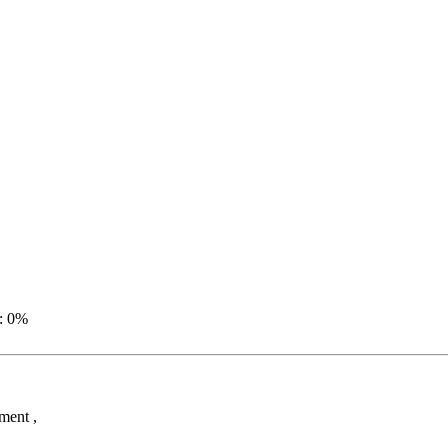
 : 0%
ment ,