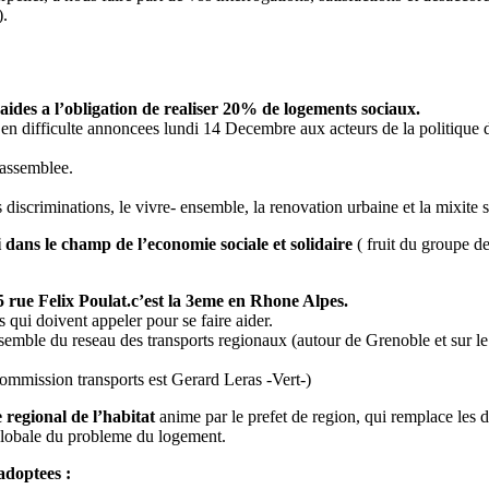
).
aides a l’obligation de realiser 20% de logements sociaux.
s en difficulte annoncees lundi 14 Decembre aux acteurs de la politique d
’assemblee.
s discriminations, le vivre- ensemble, la renovation urbaine et la mixite s
i dans le champ de l’economie sociale et solidaire
( fruit du groupe d
 rue Felix Poulat.c’est la 3eme en Rhone Alpes.
 qui doivent appeler pour se faire aider.
ensemble du reseau des transports regionaux (autour de Grenoble et sur 
commission transports est Gerard Leras -Vert-)
 regional de l’habitat
anime par le prefet de region, qui remplace les d
 globale du probleme du logement.
adoptees :