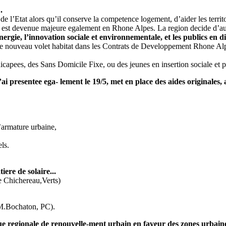
.
 l’Etat alors qu’il conserve la competence logement, d’aider les territoir
ent est devenue majeure egalement en Rhone Alpes. La region decide d’a
ergie, l’innovation sociale et environnementale, et les publics en dif
 le nouveau volet habitat dans les Contrats de Developpement Rhone Al
capees, des Sans Domicile Fixe, ou des jeunes en insertion sociale et p
i presentee ega- lement le 19/5, met en place des aides originales,
l’armature urbaine,
ls.
ere de solaire...
e Chichereau,Verts)
 M.Bochaton, PC).
 regionale de renouvelle-ment urbain en faveur des zones urbaines 