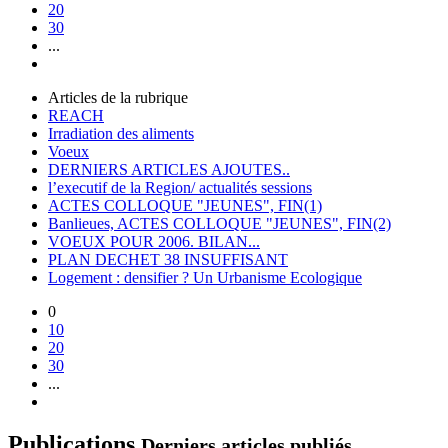
20
30
...
Articles de la rubrique
REACH
Irradiation des aliments
Voeux
DERNIERS ARTICLES AJOUTES..
l’executif de la Region/ actualités sessions
ACTES COLLOQUE "JEUNES", FIN(1)
Banlieues, ACTES COLLOQUE "JEUNES", FIN(2)
VOEUX POUR 2006. BILAN...
PLAN DECHET 38 INSUFFISANT
Logement : densifier ? Un Urbanisme Ecologique
0
10
20
30
...
Publications
Derniers articles publiés