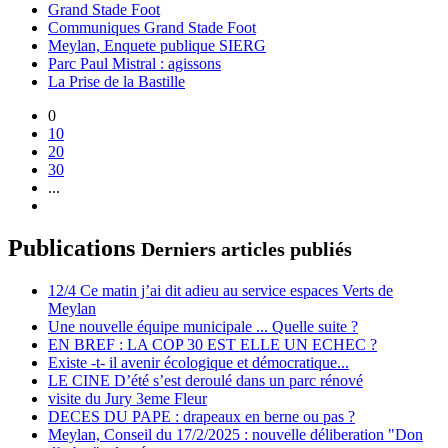
Grand Stade Foot
Communiques Grand Stade Foot
Meylan, Enquete publique SIERG
Parc Paul Mistral : agissons
La Prise de la Bastille
0
10
20
30
...
Publications
Derniers articles publiés
12/4 Ce matin j’ai dit adieu au service espaces Verts de
Meylan
Une nouvelle équipe municipale ... Quelle suite ?
EN BREF : LA COP 30 EST ELLE UN ECHEC ?
Existe -t- il avenir écologique et démocratique...
LE CINE D’été s’est deroulé dans un parc rénové
visite du Jury 3eme Fleur
DECES DU PAPE : drapeaux en berne ou pas ?
Meylan, Conseil du 17/2/2025 : nouvelle déliberation "Don