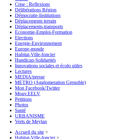
Crise : Reflexions
Délibérations Région
Démocratie-Institutions
Déplacements terrain
Déplacements-transports
Economie-Emploi-Formation
Elections
Energie-Environnement
Europe-monde
Habitat-Ville-foncier
Handicap-Solidarités
Innovations sociales et écolo utiles
Lectures
MEDIA/presse
METRO (Agglomeration Grenoble)
Mon Facebook/Twitter
Mouv.EELV
Petitions
Photos
Santé
URBANISME
Verts de Meylan
Accueil du site
>
Habitat-Ville-foncier
>