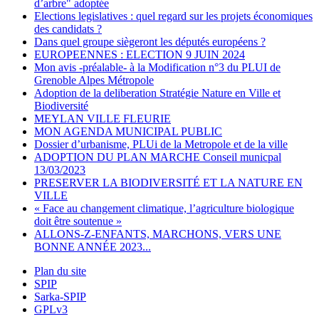
d’arbre" adoptée
Elections legislatives : quel regard sur les projets économiques
des candidats ?
Dans quel groupe siègeront les députés européens ?
EUROPEENNES : ELECTION 9 JUIN 2024
Mon avis -préalable- à la Modification n°3 du PLUI de
Grenoble Alpes Métropole
Adoption de la deliberation Stratégie Nature en Ville et
Biodiversité
MEYLAN VILLE FLEURIE
MON AGENDA MUNICIPAL PUBLIC
Dossier d’urbanisme, PLUi de la Metropole et de la ville
ADOPTION DU PLAN MARCHE Conseil municpal
13/03/2023
PRESERVER LA BIODIVERSITÉ ET LA NATURE EN
VILLE
« Face au changement climatique, l’agriculture biologique
doit être soutenue »
ALLONS-Z-ENFANTS, MARCHONS, VERS UNE
BONNE ANNÉE 2023...
Plan du site
SPIP
Sarka-SPIP
GPLv3