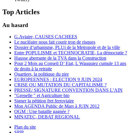
Top Articles
Au hasard
G.Aviaire, CAUSES CACHEES
Le nucléaire nous fait courir trop de risques
Dossier d’urbanisme, PLUi de la Metropole et de la ville
Entre POPULISME et TECHNOCRATIE, La démocratie ?
Hausse aberrante de la TVA dans la Construction
Pour 2 Mois au Conseil D’ Etat, L Wauquiez cumule 13 ans
de droits à la retraite
Quartiers, la politique du pire
EUROPEENNES : ELECTION 9 JUIN 2024
CRISE OU MUTATION DU CAPITALISME ?
PRESSE/ SIGNATURE CONVENTION DANS L’AIN
"Grenelle " et Agriculture bio
Signer la pétition fret ferroviaire
Mon AGENDA Public de Mars à JUIN 2012
OGM : Une bataille gagnée ?
MINATEC, DEBAT REGIONAL
Plan du site
SPIP