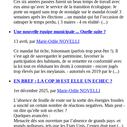
Ces six années passées furent un beau temps de travail avec
eux ainsi qu’avec le service de la transition écologique. Je
porte un regard sans trop de nostalgie sur le mandat écoulé 3
semaines après les élections ...un mandat qui fut l’occasion de
rattraper le temps perdu, ( 3 maires - 4 en réalité- (...)
Une nouvelle équipe municipale ... Quelle suite ?
13 avril
,
par
Marie-Odile NOVELLI
Ce mandat fut riche, foisonnant (parfois trop peut être !). Il
s’est agit de sauvegarder le patrimoine, favoriser la
participation des habitants, de se remettre en conformité avec
la loi tout en réduisant les droits à construire - encore jugés
trop élevés par les meylanais. - autorisés en 2019 par le (...)
EN BREF : LA COP 30 EST ELLE UN ECHEC ?
1er décembre 2025
,
par
Marie-Odile NOVELLI
L’absence de feuille de route sur la sortie des énergies fossiles
a suscité un certain nombre de réactions negatives. Mais peut -
on dire qu’elle soit un echec ?
Quelques avancées :
Menacée dès son ouverture par l’absence de grands pays -et
grands pollueurs- tels que les Etats Unis, l’enjeu était tout (...)