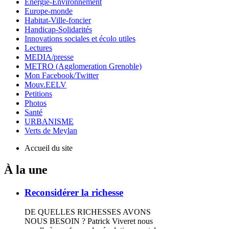
Energie-Environnement
Europe-monde
Habitat-Ville-foncier
Handicap-Solidarités
Innovations sociales et écolo utiles
Lectures
MEDIA/presse
METRO (Agglomeration Grenoble)
Mon Facebook/Twitter
Mouv.EELV
Petitions
Photos
Santé
URBANISME
Verts de Meylan
Accueil du site
À la une
Reconsidérer la richesse
DE QUELLES RICHESSES AVONS
NOUS BESOIN ? Patrick Viveret nous