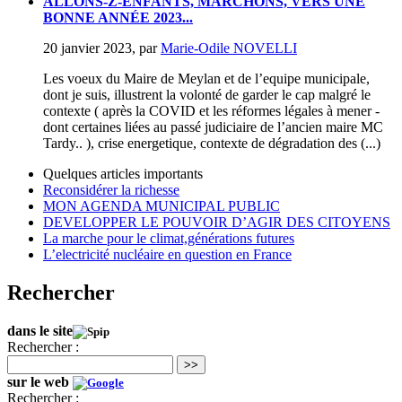
ALLONS-Z-ENFANTS, MARCHONS, VERS UNE
BONNE ANNÉE 2023...
20 janvier 2023
,
par
Marie-Odile NOVELLI
Les voeux du Maire de Meylan et de l’equipe municipale,
dont je suis, illustrent la volonté de garder le cap malgré le
contexte ( après la COVID et les réformes légales à mener -
dont certaines liées au passé judiciaire de l’ancien maire MC
Tardy.. ), crise energetique, contexte de dégradation des (...)
Quelques articles importants
Reconsidérer la richesse
MON AGENDA MUNICIPAL PUBLIC
DEVELOPPER LE POUVOIR D’AGIR DES CITOYENS
La marche pour le climat,générations futures
L’electricité nucléaire en question en France
Rechercher
dans le site
Rechercher :
>>
sur le web
Rechercher :