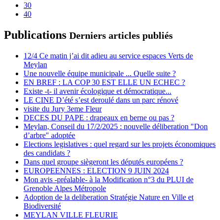
30
40
Publications
Derniers articles publiés
12/4 Ce matin j’ai dit adieu au service espaces Verts de
Meylan
Une nouvelle équipe municipale ... Quelle suite ?
EN BREF : LA COP 30 EST ELLE UN ECHEC ?
Existe -t- il avenir écologique et démocratique...
LE CINE D’été s’est deroulé dans un parc rénové
visite du Jury 3eme Fleur
DECES DU PAPE : drapeaux en berne ou pas ?
Meylan, Conseil du 17/2/2025 : nouvelle déliberation "Don
d’arbre" adoptée
Elections legislatives : quel regard sur les projets économiques
des candidats ?
Dans quel groupe siègeront les députés européens ?
EUROPEENNES : ELECTION 9 JUIN 2024
Mon avis -préalable- à la Modification n°3 du PLUI de
Grenoble Alpes Métropole
Adoption de la deliberation Stratégie Nature en Ville et
Biodiversité
MEYLAN VILLE FLEURIE