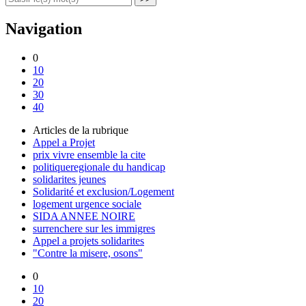
Navigation
0
10
20
30
40
Articles de la rubrique
Appel a Projet
prix vivre ensemble la cite
politiqueregionale du handicap
solidarites jeunes
Solidarité et exclusion/Logement
logement urgence sociale
SIDA ANNEE NOIRE
surrenchere sur les immigres
Appel a projets solidarites
"Contre la misere, osons"
0
10
20