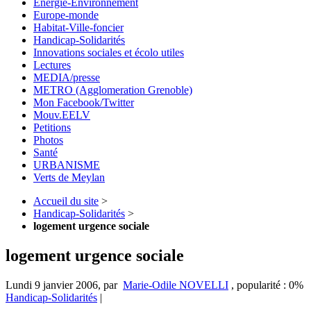
Energie-Environnement
Europe-monde
Habitat-Ville-foncier
Handicap-Solidarités
Innovations sociales et écolo utiles
Lectures
MEDIA/presse
METRO (Agglomeration Grenoble)
Mon Facebook/Twitter
Mouv.EELV
Petitions
Photos
Santé
URBANISME
Verts de Meylan
Accueil du site
>
Handicap-Solidarités
>
logement urgence sociale
logement urgence sociale
Lundi 9 janvier 2006
,
par
Marie-Odile NOVELLI
,
popularité : 0%
Handicap-Solidarités
|