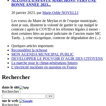
ALLONS-Z-ENFANTS, MARCHONS, VERS UNE
BONNE ANNÉE 2023...
20 janvier 2023
,
par
Marie-Odile NOVELLI
Les voeux du Maire de Meylan et de l’equipe municipale,
dont je suis, illustrent la volonté de garder le cap malgré le
contexte ( après la COVID et les réformes légales à mener -
dont certaines liées au passé judiciaire de l’ancien maire MC
Tardy.. ), crise energetique, contexte de dégradation des (...)
Quelques articles importants
Reconsidérer la richesse
MON AGENDA MUNICIPAL PUBLIC
DEVELOPPER LE POUVOIR D’AGIR DES CITOYENS
La marche pour le climat,générations futures
L’electricité nucléaire en question en France
Rechercher
dans le site
Rechercher :
>>
sur le web
Rechercher :