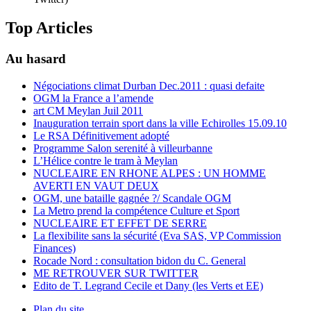
Top Articles
Au hasard
Négociations climat Durban Dec.2011 : quasi defaite
OGM la France a l’amende
art CM Meylan Juil 2011
Inauguration terrain sport dans la ville Echirolles 15.09.10
Le RSA Définitivement adopté
Programme Salon serenité à villeurbanne
L’Hélice contre le tram à Meylan
NUCLEAIRE EN RHONE ALPES : UN HOMME
AVERTI EN VAUT DEUX
OGM, une bataille gagnée ?/ Scandale OGM
La Metro prend la compétence Culture et Sport
NUCLEAIRE ET EFFET DE SERRE
La flexibilite sans la sécurité (Eva SAS, VP Commission
Finances)
Rocade Nord : consultation bidon du C. General
ME RETROUVER SUR TWITTER
Edito de T. Legrand Cecile et Dany (les Verts et EE)
Plan du site