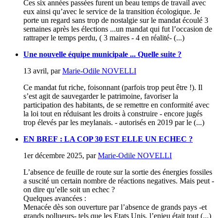
Ces six années passées furent un beau temps de travail avec
eux ainsi qu’avec le service de la transition écologique. Je
porte un regard sans trop de nostalgie sur le mandat écoulé 3
semaines après les élections ...un mandat qui fut l’occasion de
rattraper le temps perdu, ( 3 maires - 4 en réalité- (...)
Une nouvelle équipe municipale ... Quelle suite ?
13 avril
,
par
Marie-Odile NOVELLI
Ce mandat fut riche, foisonnant (parfois trop peut être !). Il
s’est agit de sauvegarder le patrimoine, favoriser la
participation des habitants, de se remettre en conformité avec
la loi tout en réduisant les droits à construire - encore jugés
trop élevés par les meylanais. - autorisés en 2019 par le (...)
EN BREF : LA COP 30 EST ELLE UN ECHEC ?
1er décembre 2025
,
par
Marie-Odile NOVELLI
L’absence de feuille de route sur la sortie des énergies fossiles
a suscité un certain nombre de réactions negatives. Mais peut -
on dire qu’elle soit un echec ?
Quelques avancées :
Menacée dès son ouverture par l’absence de grands pays -et
grands pollueurs- tels que les Etats Unis, l’enjeu était tout (...)