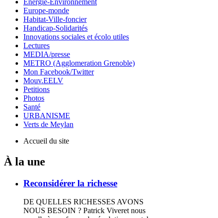
Energie-Environnement
Europe-monde
Habitat-Ville-foncier
Handicap-Solidarités
Innovations sociales et écolo utiles
Lectures
MEDIA/presse
METRO (Agglomeration Grenoble)
Mon Facebook/Twitter
Mouv.EELV
Petitions
Photos
Santé
URBANISME
Verts de Meylan
Accueil du site
À la une
Reconsidérer la richesse
DE QUELLES RICHESSES AVONS
NOUS BESOIN ? Patrick Viveret nous