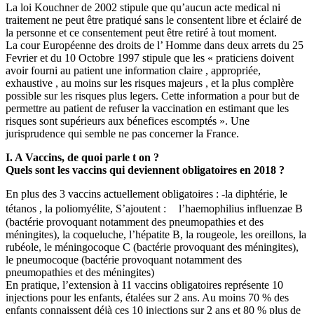
La loi Kouchner de 2002 stipule que qu’aucun acte medical ni
traitement ne peut être pratiqué sans le consentent libre et éclairé de
la personne et ce consentement peut être retiré à tout moment.
La cour Européenne des droits de l’ Homme dans deux arrets du 25
Fevrier et du 10 Octobre 1997 stipule que les « praticiens doivent
avoir fourni au patient une information claire , appropriée,
exhaustive , au moins sur les risques majeurs , et la plus complère
possible sur les risques plus legers. Cette information a pour but de
permettre au patient de refuser la vaccination en estimant que les
risques sont supérieurs aux bénefices escomptés ». Une
jurisprudence qui semble ne pas concerner la France.
I. A Vaccins, de quoi parle t on ?
Quels sont les vaccins qui deviennent obligatoires en 2018 ?
En plus des 3 vaccins actuellement obligatoires : -la diphtérie, le
tétanos , la poliomyélite, S’ajoutent : l’haemophilius influenzae B
(bactérie provoquant notamment des pneumopathies et des
méningites), la coqueluche, l’hépatite B, la rougeole, les oreillons, la
rubéole, le méningocoque C (bactérie provoquant des méningites),
le pneumocoque (bactérie provoquant notamment des
pneumopathies et des méningites)
En pratique, l’extension à 11 vaccins obligatoires représente 10
injections pour les enfants, étalées sur 2 ans. Au moins 70 % des
enfants connaissent déjà ces 10 injections sur 2 ans et 80 % plus de