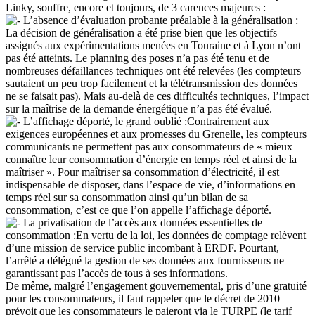
Linky, souffre, encore et toujours, de 3 carences majeures :
L’absence d’évaluation probante préalable à la généralisation :
La décision de généralisation a été prise bien que les objectifs
assignés aux expérimentations menées en Touraine et à Lyon n’ont
pas été atteints. Le planning des poses n’a pas été tenu et de
nombreuses défaillances techniques ont été relevées (les compteurs
sautaient un peu trop facilement et la télétransmission des données
ne se faisait pas). Mais au-delà de ces difficultés techniques, l’impact
sur la maîtrise de la demande énergétique n’a pas été évalué.
L’affichage déporté, le grand oublié :Contrairement aux
exigences européennes et aux promesses du Grenelle, les compteurs
communicants ne permettent pas aux consommateurs de « mieux
connaître leur consommation d’énergie en temps réel et ainsi de la
maîtriser ». Pour maîtriser sa consommation d’électricité, il est
indispensable de disposer, dans l’espace de vie, d’informations en
temps réel sur sa consommation ainsi qu’un bilan de sa
consommation, c’est ce que l’on appelle l’affichage déporté.
La privatisation de l’accès aux données essentielles de
consommation :En vertu de la loi, les données de comptage relèvent
d’une mission de service public incombant à ERDF. Pourtant,
l’arrêté a délégué la gestion de ses données aux fournisseurs ne
garantissant pas l’accès de tous à ses informations.
De même, malgré l’engagement gouvernemental, pris d’une gratuité
pour les consommateurs, il faut rappeler que le décret de 2010
prévoit que les consommateurs le paieront via le TURPE (le tarif