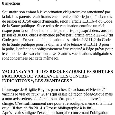
8 injections.
Soustraire son enfant à la vaccination obligatoire est sanctionné par
la loi. Les parents récalcitrants encourent en théorie jusqu’à six mois
de prison et 3.750 euros d’amende, selon l’article L.3116-4 du Code
de la Santé publique. Si ce refus de vaccination entraîne un réel
risque pour la santé de l’enfant, le parent risque jusqu’à deux ans de
prison et 30.000 euros d’amende prévu par l’article article 227-17 du
Code pénal. En vertu de l’application des articles L3111-2 du Code
de la Santé publique pour la diphtérie et le tétanos et L3111-3 pour
la polio, l’enfant doit obligatoirement être vacciné à l’âge prévu pour
le calendrier des vaccinations. Les 8 autres vaccinations obligatoires
sont concernées par cette même loi.
VACCINS : Y A T IL DES RISQUES ? QUELLES SONT LES
PRATIQUES DE VIGILANCE, LES CONTRE-
INDICATIONS *, LES AVANTAGES ?
L’ouvrage de Brigitte Begues paru chez Delachaux et Niestlé :”
vaccins le vrai du faux” 2014) qui essaie de façon pédagogique mais
à mon avis sérieuse de faire le sans être pour autant un livre à
charge. C’est suffisamment rare pour être souligné, même si la limite
est qu’il date de fin 2014. (Grosse bibliographie à la fin). .
Après avoir souligné l’exception française concernant l’obligation