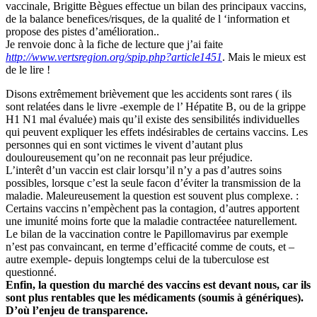
vaccinale, Brigitte Bègues effectue un bilan des principaux vaccins,
de la balance benefices/risques, de la qualité de l ‘information et
propose des pistes d’amélioration..
Je renvoie donc à la fiche de lecture que j’ai faite
http://www.vertsregion.org/spip.php?article1451
. Mais le mieux est
de le lire !
Disons extrêmement brièvement que les accidents sont rares ( ils
sont relatées dans le livre -exemple de l’ Hépatite B, ou de la grippe
H1 N1 mal évaluée) mais qu’il existe des sensibilités individuelles
qui peuvent expliquer les effets indésirables de certains vaccins. Les
personnes qui en sont victimes le vivent d’autant plus
douloureusement qu’on ne reconnait pas leur préjudice.
L’interêt d’un vaccin est clair lorsqu’il n’y a pas d’autres soins
possibles, lorsque c’est la seule facon d’éviter la transmission de la
maladie. Maleureusement la question est souvent plus complexe. :
Certains vaccins n’empèchent pas la contagion, d’autres apportent
une imunité moins forte que la maladie contractéee naturellement.
Le bilan de la vaccination contre le Papillomavirus par exemple
n’est pas convaincant, en terme d’efficacité comme de couts, et –
autre exemple- depuis longtemps celui de la tuberculose est
questionné.
Enfin, la question du marché des vaccins est devant nous, car ils
sont plus rentables que les médicaments (soumis à génériques).
D’où l’enjeu de transparence.