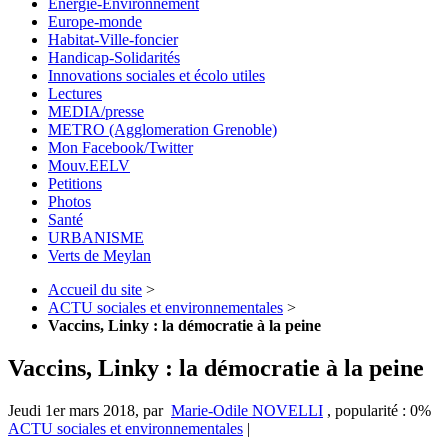
Energie-Environnement
Europe-monde
Habitat-Ville-foncier
Handicap-Solidarités
Innovations sociales et écolo utiles
Lectures
MEDIA/presse
METRO (Agglomeration Grenoble)
Mon Facebook/Twitter
Mouv.EELV
Petitions
Photos
Santé
URBANISME
Verts de Meylan
Accueil du site
>
ACTU sociales et environnementales
>
Vaccins, Linky : la démocratie à la peine
Vaccins, Linky : la démocratie à la peine
Jeudi 1er mars 2018
,
par
Marie-Odile NOVELLI
,
popularité : 0%
ACTU sociales et environnementales
|