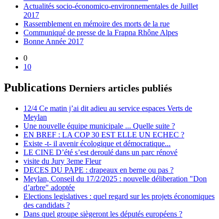
Actualités socio-économico-environnementales de Juillet
2017
Rassemblement en mémoire des morts de la rue
Communiqué de presse de la Frapna Rhône Alpes
Bonne Année 2017
0
10
Publications
Derniers articles publiés
12/4 Ce matin j’ai dit adieu au service espaces Verts de
Meylan
Une nouvelle équipe municipale ... Quelle suite ?
EN BREF : LA COP 30 EST ELLE UN ECHEC ?
Existe -t- il avenir écologique et démocratique...
LE CINE D’été s’est deroulé dans un parc rénové
visite du Jury 3eme Fleur
DECES DU PAPE : drapeaux en berne ou pas ?
Meylan, Conseil du 17/2/2025 : nouvelle déliberation "Don
d’arbre" adoptée
Elections legislatives : quel regard sur les projets économiques
des candidats ?
Dans quel groupe siègeront les députés européens ?