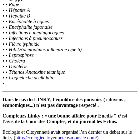
• • Rage
• • Hépatite A
• • Hépatite B
• • Encéphalite à tiques
• • Encéphalite japonaise
• • Infections à méningocoques
• • Infections à pneumocoques
• • Fièvre typhoïde
• • Hib (Haemophilus influenzae type b)
• • Leptospirose
• • Choléra
• • Diphtérie
• • Tétanos Anatoxine tétanique
• • Coqueluche acellulaire
•
Dans le cas du LINKY, l’équilibre des pouvoirs ( citoyens ,
économiques...) n’est pas davantage respecté .
Compteurs Linky : « une bonne affaire pour Enedis " c’est
l’avis de la Cour des Comptes, et du journal les Echos.
Ecologie et Citoyenneté avait organisé l’an dernier un debat sur le
linky (
http://ecologiecitoyennete.e-monsite.com/
)