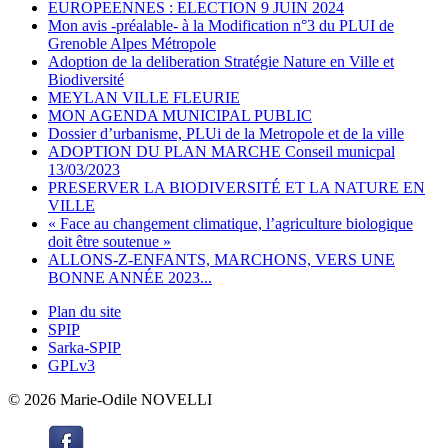
EUROPEENNES : ELECTION 9 JUIN 2024
Mon avis -préalable- à la Modification n°3 du PLUI de
Grenoble Alpes Métropole
Adoption de la deliberation Stratégie Nature en Ville et
Biodiversité
MEYLAN VILLE FLEURIE
MON AGENDA MUNICIPAL PUBLIC
Dossier d’urbanisme, PLUi de la Metropole et de la ville
ADOPTION DU PLAN MARCHE Conseil municpal
13/03/2023
PRESERVER LA BIODIVERSITÉ ET LA NATURE EN
VILLE
« Face au changement climatique, l’agriculture biologique
doit être soutenue »
ALLONS-Z-ENFANTS, MARCHONS, VERS UNE
BONNE ANNÉE 2023...
Plan du site
SPIP
Sarka-SPIP
GPLv3
© 2026 Marie-Odile NOVELLI