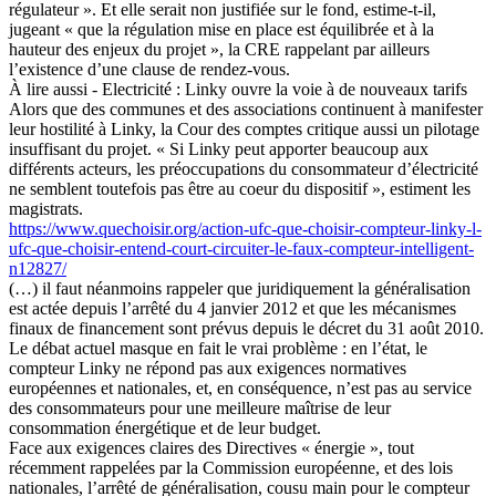
régulateur ». Et elle serait non justifiée sur le fond, estime-t-il,
jugeant « que la régulation mise en place est équilibrée et à la
hauteur des enjeux du projet », la CRE rappelant par ailleurs
l’existence d’une clause de rendez-vous.
À lire aussi - Electricité : Linky ouvre la voie à de nouveaux tarifs
Alors que des communes et des associations continuent à manifester
leur hostilité à Linky, la Cour des comptes critique aussi un pilotage
insuffisant du projet. « Si Linky peut apporter beaucoup aux
différents acteurs, les préoccupations du consommateur d’électricité
ne semblent toutefois pas être au coeur du dispositif », estiment les
magistrats.
https://www.quechoisir.org/action-ufc-que-choisir-compteur-linky-l-
ufc-que-choisir-entend-court-circuiter-le-faux-compteur-intelligent-
n12827/
(…) il faut néanmoins rappeler que juridiquement la généralisation
est actée depuis l’arrêté du 4 janvier 2012 et que les mécanismes
finaux de financement sont prévus depuis le décret du 31 août 2010.
Le débat actuel masque en fait le vrai problème : en l’état, le
compteur Linky ne répond pas aux exigences normatives
européennes et nationales, et, en conséquence, n’est pas au service
des consommateurs pour une meilleure maîtrise de leur
consommation énergétique et de leur budget.
Face aux exigences claires des Directives « énergie », tout
récemment rappelées par la Commission européenne, et des lois
nationales, l’arrêté de généralisation, cousu main pour le compteur