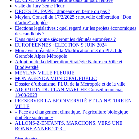
LE CINE D’été s’est deroulé dans un parc rénové
visite du Jury 3eme Fleur
DECES DU PAPE : drapeaux en berne ou pas ?
Meylan, Conseil du 17/2/2025 : nouvelle déliberation "Don
d’arbre" adoptée
Elections legislatives : quel regard sur les projets économiques
des candidats ?
Dans quel groupe siègeront les députés européens ?
EUROPEENNES : ELECTION 9 JUIN 2024
Mon avis -préalable- à la Modification n°3 du PLUI de
Grenoble Alpes Métropole
Adoption de la deliberation Stratégie Nature en Ville et
Biodiversité
MEYLAN VILLE FLEURIE
MON AGENDA MUNICIPAL PUBLIC
Dossier d’urbanisme, PLUi de la Metropole et de la ville
ADOPTION DU PLAN MARCHE Conseil municpal
13/03/2023
PRESERVER LA BIODIVERSITÉ ET LA NATURE EN
VILLE
« Face au changement climatique, l’agriculture biologique
doit être soutenue »
ALLONS-Z-ENFANTS, MARCHONS, VERS UNE
BONNE ANNÉE 2023...