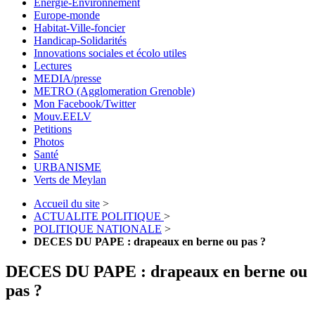
Energie-Environnement
Europe-monde
Habitat-Ville-foncier
Handicap-Solidarités
Innovations sociales et écolo utiles
Lectures
MEDIA/presse
METRO (Agglomeration Grenoble)
Mon Facebook/Twitter
Mouv.EELV
Petitions
Photos
Santé
URBANISME
Verts de Meylan
Accueil du site
>
ACTUALITE POLITIQUE
>
POLITIQUE NATIONALE
>
DECES DU PAPE : drapeaux en berne ou pas ?
DECES DU PAPE : drapeaux en berne ou
pas ?