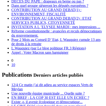
DECES DU PAPE : drapeaux en berne ou pas ?
Dans quel groupe siègeront les députés européens ?
CONTRIBUTION AU GRAND DEBAT(1) :
ENVIRONNEMENT, FISCALITÉ
CONTRIBUTION AU GRAND DEBAT(2) : ETAT
SERVICES PUBLICS, CITOYENNETÉ
INVITATION A L ’ELYSEE MARDI : mes impressions ...
Réforme constitutionnelle : avancées et reculs démocratiques
du gouvernement.
Pour 2 Mois au Conseil D’ Etat, L Wauquiez cumule 13 ans
de droits à la retraite
L.Wauquiez (par Le blog politique FR.3 Régions)
Appel : Voter Macron sans barguigner
0
10
Publications
Derniers articles publiés
12/4 Ce matin j’ai dit adieu au service espaces Verts de
Meylan
Une nouvelle équipe municipale ... Quelle suite ?
EN BREF : LA COP 30 EST ELLE UN ECHEC ?
Existe -t- il avenir écologique et démocratique...