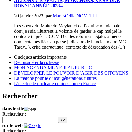
ALLONS-Z-ENFANTS, MARCHONS, VERS UNE
BONNE ANNÉE 2023...
20 janvier 2023
,
par
Marie-Odile NOVELLI
Les voeux du Maire de Meylan et de l’equipe municipale,
dont je suis, illustrent la volonté de garder le cap malgré le
contexte ( après la COVID et les réformes légales à mener -
dont certaines liées au passé judiciaire de l’ancien maire MC
Tardy.. ), crise energetique, contexte de dégradation des (...)
Quelques articles importants
Reconsidérer la richesse
MON AGENDA MUNICIPAL PUBLIC
DEVELOPPER LE POUVOIR D’AGIR DES CITOYENS
La marche pour le climat,générations futures
L’electricité nucléaire en question en France
Rechercher
dans le site
Rechercher :
>>
sur le web
Rechercher :