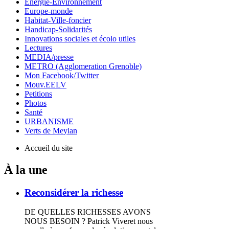
Energie-Environnement
Europe-monde
Habitat-Ville-foncier
Handicap-Solidarités
Innovations sociales et écolo utiles
Lectures
MEDIA/presse
METRO (Agglomeration Grenoble)
Mon Facebook/Twitter
Mouv.EELV
Petitions
Photos
Santé
URBANISME
Verts de Meylan
Accueil du site
À la une
Reconsidérer la richesse
DE QUELLES RICHESSES AVONS
NOUS BESOIN ? Patrick Viveret nous