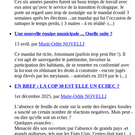
Ces six années passées furent un beau temps de travail avec
eux ainsi qu’avec le service de la transition écologique. Je
porte un regard sans trop de nostalgie sur le mandat écoulé 3
semaines après les élections ...un mandat qui fut l’occasion de
rattraper le temps perdu, ( 3 maires - 4 en réalité- (...)
Une nouvelle équipe municipale ... Quelle suite ?
13 avril
,
par
Marie-Odile NOVELLI
Ce mandat fut riche, foisonnant (parfois trop peut être !). Il
s’est agit de sauvegarder le patrimoine, favoriser la
participation des habitants, de se remettre en conformité avec
la loi tout en réduisant les droits à construire - encore jugés
trop élevés par les meylanais. - autorisés en 2019 par le (...)
EN BREF : LA COP 30 EST ELLE UN ECHEC ?
1er décembre 2025
,
par
Marie-Odile NOVELLI
L’absence de feuille de route sur la sortie des énergies fossiles
a suscité un certain nombre de réactions negatives. Mais peut -
on dire qu’elle soit un echec ?
Quelques avancées :
Menacée dès son ouverture par l’absence de grands pays -et
grands pollueurs- tels que les Etats Unis, l’enjeu était tout (...)