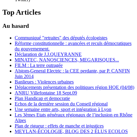
Top Articles
Au hasard
Communiqué "retraites" des députés écologistes
Réforme constitutionnelle : avancées et reculs démocratiques
du gouvernement.
Déclaration de J.J.QUEYRANNE
MINATEC, NANOSCIENCES, MEGARISQUES...
FILM : La terre outragée
Alstom-General Electric : la CEE perdante, par P. CANFIN
Juin 2014
Banlieues : Violences urbaines
Déplacements présentation des politiques région HQE (04/08)
ANRU Villefontaine 18 Sept.09
Plan Handicap et democratie
Echos de la dernière session du Conseil régional
Une semaine entre arts, sport et intégration à Lyon
Les 3èmes Etats généraux régionaux de l’inclusion en Rhône
Alpes
Plan de rigueur : effets de manche et injustices
MEYLAN-ÉCOLOGIE, BLOG DES 2 ÉLUS ECOLOS