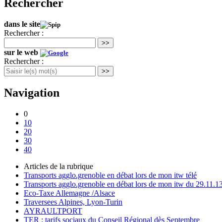
Rechercher
dans le site
Rechercher :
>>
sur le web
Rechercher :
>>
Navigation
0
10
20
30
40
Articles de la rubrique
Transports agglo.grenoble en débat lors de mon itw télé
Transports agglo.grenoble en débat lors de mon itw du 29.11.1
Eco-Taxe Allemagne /Alsace
Traversees Alpines, Lyon-Turin
AYRAULTPORT
TER : tarifs sociaux du Conseil Régional dès Septembre