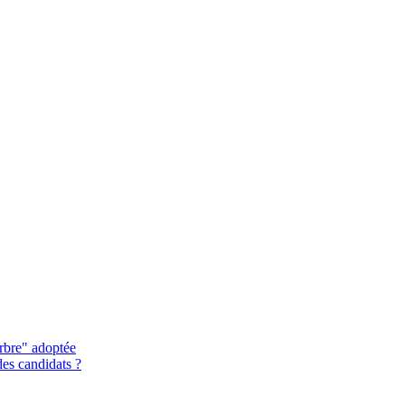
rbre" adoptée
des candidats ?