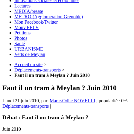
Innovations sociales et écolo utiles
Lectures
MEDIA/presse
METRO (Agglomeration Grenoble)
Mon Facebook/Twitter
Mouv.EELV
Petitions
Photos
Santé
URBANISME
Verts de Meylan
Accueil du site
>
Déplacements-transports
>
Faut il un tram à Meylan ? Juin 2010
Faut il un tram à Meylan ? Juin 2010
Lundi 21 juin 2010
,
par
Marie-Odile NOVELLI
,
popularité : 0%
Déplacements-transports
|
Débat : Faut il un tram à Meylan ?
Juin 2010_