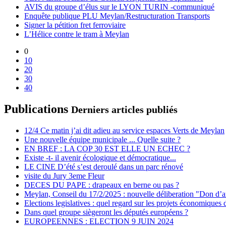
AVIS du groupe d’élus sur le LYON TURIN -communiqué
Enquête publique PLU Meylan/Restructuration Transports
Signer la pétition fret ferroviaire
L’Hélice contre le tram à Meylan
0
10
20
30
40
Publications
Derniers articles publiés
12/4 Ce matin j’ai dit adieu au service espaces Verts de Meylan
Une nouvelle équipe municipale ... Quelle suite ?
EN BREF : LA COP 30 EST ELLE UN ECHEC ?
Existe -t- il avenir écologique et démocratique...
LE CINE D’été s’est deroulé dans un parc rénové
visite du Jury 3eme Fleur
DECES DU PAPE : drapeaux en berne ou pas ?
Meylan, Conseil du 17/2/2025 : nouvelle déliberation "Don d’a
Elections legislatives : quel regard sur les projets économiques 
Dans quel groupe siègeront les députés européens ?
EUROPEENNES : ELECTION 9 JUIN 2024