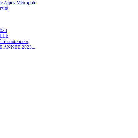
le Alpes Métropole
rsité
023
ILLE
être soutenue »
ANNÉE 2023...