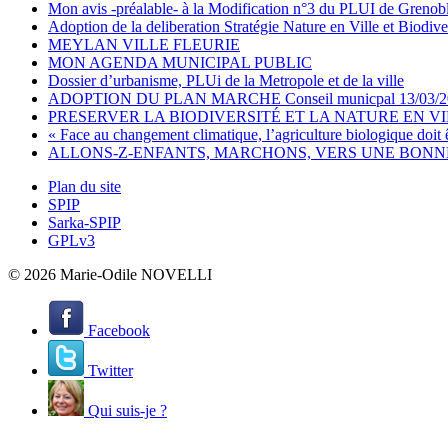
Mon avis -préalable- à la Modification n°3 du PLUI de Grenob
Adoption de la deliberation Stratégie Nature en Ville et Biodive
MEYLAN VILLE FLEURIE
MON AGENDA MUNICIPAL PUBLIC
Dossier d’urbanisme, PLUi de la Metropole et de la ville
ADOPTION DU PLAN MARCHE Conseil municpal 13/03/2
PRESERVER LA BIODIVERSITÉ ET LA NATURE EN V
« Face au changement climatique, l’agriculture biologique doit 
ALLONS-Z-ENFANTS, MARCHONS, VERS UNE BONNE 
Plan du site
SPIP
Sarka-SPIP
GPLv3
© 2026 Marie-Odile NOVELLI
Facebook
Twitter
Qui suis-je ?