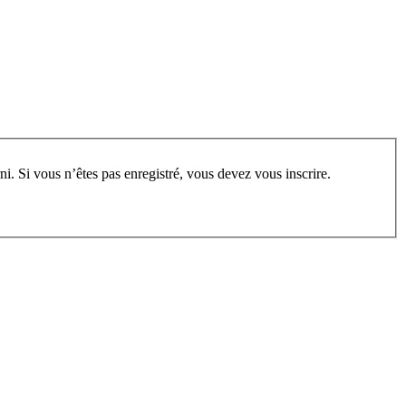
rum, vous devez vous enregistrer au préalable. Merci d’indiquer ci-dessous l’identifiant personnel qui vous a été fourni. Si vous n’êtes pas enregistré, vous devez vous inscrire.