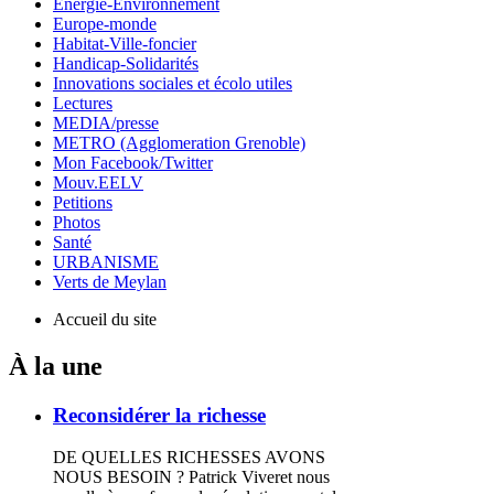
Energie-Environnement
Europe-monde
Habitat-Ville-foncier
Handicap-Solidarités
Innovations sociales et écolo utiles
Lectures
MEDIA/presse
METRO (Agglomeration Grenoble)
Mon Facebook/Twitter
Mouv.EELV
Petitions
Photos
Santé
URBANISME
Verts de Meylan
Accueil du site
À la une
Reconsidérer la richesse
DE QUELLES RICHESSES AVONS
NOUS BESOIN ? Patrick Viveret nous