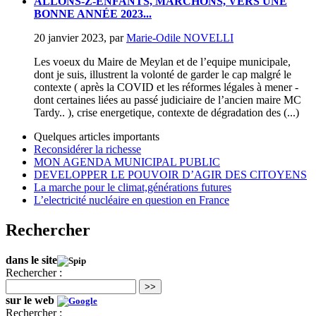
ALLONS-Z-ENFANTS, MARCHONS, VERS UNE
BONNE ANNÉE 2023...
20 janvier 2023
,
par
Marie-Odile NOVELLI
Les voeux du Maire de Meylan et de l’equipe municipale,
dont je suis, illustrent la volonté de garder le cap malgré le
contexte ( après la COVID et les réformes légales à mener -
dont certaines liées au passé judiciaire de l’ancien maire MC
Tardy.. ), crise energetique, contexte de dégradation des (...)
Quelques articles importants
Reconsidérer la richesse
MON AGENDA MUNICIPAL PUBLIC
DEVELOPPER LE POUVOIR D’AGIR DES CITOYENS
La marche pour le climat,générations futures
L’electricité nucléaire en question en France
Rechercher
dans le site
Rechercher :
>>
sur le web
Rechercher :