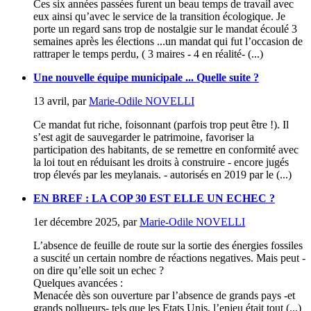
Ces six années passées furent un beau temps de travail avec
eux ainsi qu’avec le service de la transition écologique. Je
porte un regard sans trop de nostalgie sur le mandat écoulé 3
semaines après les élections ...un mandat qui fut l’occasion de
rattraper le temps perdu, ( 3 maires - 4 en réalité- (...)
Une nouvelle équipe municipale ... Quelle suite ?
13 avril
,
par
Marie-Odile NOVELLI
Ce mandat fut riche, foisonnant (parfois trop peut être !). Il
s’est agit de sauvegarder le patrimoine, favoriser la
participation des habitants, de se remettre en conformité avec
la loi tout en réduisant les droits à construire - encore jugés
trop élevés par les meylanais. - autorisés en 2019 par le (...)
EN BREF : LA COP 30 EST ELLE UN ECHEC ?
1er décembre 2025
,
par
Marie-Odile NOVELLI
L’absence de feuille de route sur la sortie des énergies fossiles
a suscité un certain nombre de réactions negatives. Mais peut -
on dire qu’elle soit un echec ?
Quelques avancées :
Menacée dès son ouverture par l’absence de grands pays -et
grands pollueurs- tels que les Etats Unis, l’enjeu était tout (...)