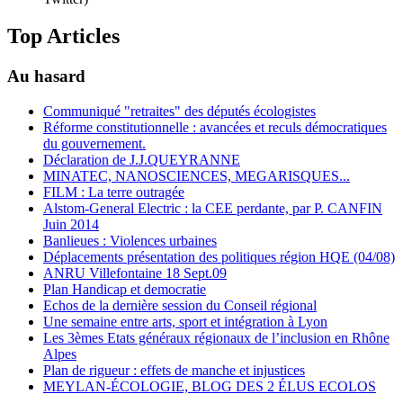
Top Articles
Au hasard
Communiqué "retraites" des députés écologistes
Réforme constitutionnelle : avancées et reculs démocratiques
du gouvernement.
Déclaration de J.J.QUEYRANNE
MINATEC, NANOSCIENCES, MEGARISQUES...
FILM : La terre outragée
Alstom-General Electric : la CEE perdante, par P. CANFIN
Juin 2014
Banlieues : Violences urbaines
Déplacements présentation des politiques région HQE (04/08)
ANRU Villefontaine 18 Sept.09
Plan Handicap et democratie
Echos de la dernière session du Conseil régional
Une semaine entre arts, sport et intégration à Lyon
Les 3èmes Etats généraux régionaux de l’inclusion en Rhône
Alpes
Plan de rigueur : effets de manche et injustices
MEYLAN-ÉCOLOGIE, BLOG DES 2 ÉLUS ECOLOS