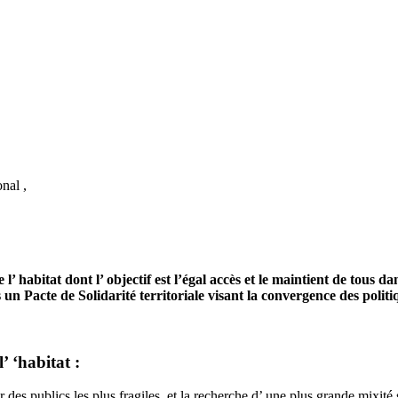
nal ,
 l’ habitat dont l’ objectif est l’égal accès et le maintient de tous 
s un Pacte de Solidarité territoriale visant la convergence des polit
’ ‘habitat :
er des publics les plus fragiles, et la recherche d’ une plus grande mixité 