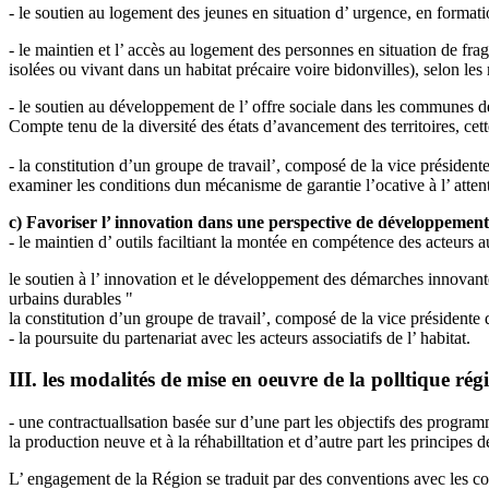
- le soutien au logement des jeunes en situation d’ urgence, en format
- le maintien et l’ accès au logement des personnes en situation de fr
isolées ou vivant dans un habitat précaire voire bidonvilles), selon le
- le soutien au développement de l’ offre sociale dans les communes d
Compte tenu de la diversité des états d’avancement des territoires, cet
- la constitution d’un groupe de travail’, composé de la vice préside
examiner les conditions dun mécanisme de garantie l’ocative à l’ attent
c) Favoriser l’ innovation dans une perspective de développement
- le maintien d’ outils faciltiant la montée en compétence des acteur
le soutien à l’ innovation et le développement des démarches innovante
urbains durables "
la constitution d’un groupe de travail’, composé de la vice présidente
- la poursuite du partenariat avec les acteurs associatifs de l’ habitat.
III. les modalités de mise en oeuvre de la polltique régi
- une contractuallsation basée sur d’une part les objectifs des progr
la production neuve et à la réhabilltation et d’autre part les principes d
L’ engagement de la Région se traduit par des conventions avec les colle