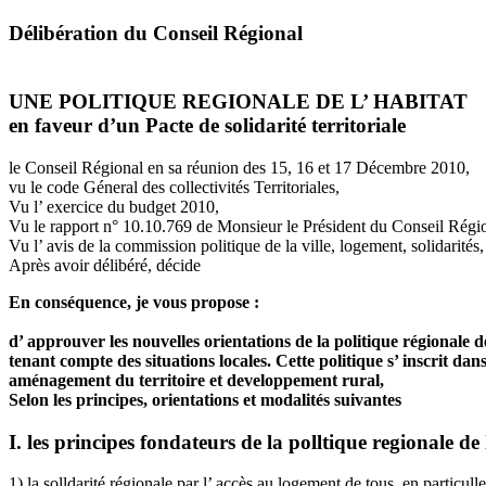
Délibération du Conseil Régional
UNE POLITIQUE REGIONALE DE L’ HABITAT
en faveur d’un Pacte de solidarité territoriale
le Conseil Régional en sa réunion des 15, 16 et 17 Décembre 2010,
vu le code Géneral des collectivités Territoriales,
Vu l’ exercice du budget 2010,
Vu le rapport n° 10.10.769 de Monsieur le Président du Conseil Régio
Vu l’ avis de la commission politique de la ville, logement, solidarités,
Après avoir délibéré, décide
En conséquence, je vous propose :
d’ approuver les nouvelles orientations de la politique régionale de
tenant compte des situations locales. Cette politique s’ inscrit dan
aménagement du territoire et developpement rural,
Selon les principes, orientations et modalités suivantes
I. les principes fondateurs de la polltique regionale de l
1) la solldarité régionale par l’ accès au logement de tous, en particull