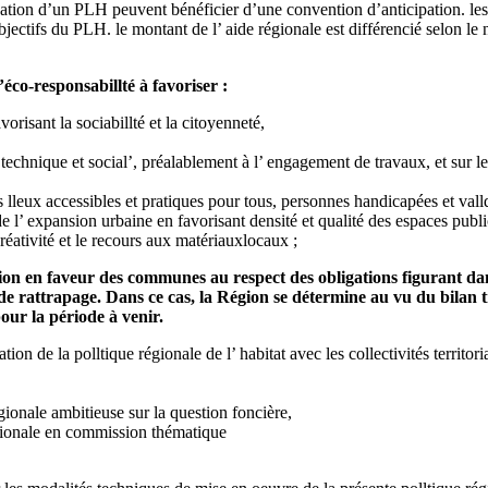
obation d’un PLH peuvent bénéficier d’une convention d’anticipation. le
tifs du PLH. le montant de l’ aide régionale est différencié selon le 
’éco-responsabillté à favoriser :
vorisant la sociabillté et la citoyenneté,
t, technique et social’, préalablement à l’ engagement de travaux, et sur
lleux accessibles et pratiques pour tous, personnes handicapées et vall
de l’ expansion urbaine en favorisant densité et qualité des espaces publi
 créativité et le recours aux matériauxlocaux ;
Région en faveur des communes au respect des obligations figurant d
attrapage. Dans ce cas, la Région se détermine au vu du bilan trie
ur la période à venir.
ation de la polltique régionale de l’ habitat avec les collectivités territo
régionale ambitieuse sur la question foncière,
régionale en commission thématique