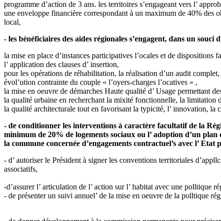
programme d’action de 3 ans. les territoires s’engageant vers l’ appr
une enveloppe financière correspondant à un maximum de 40% des objec
local,
- les bénéficiaires des aides régionales s’engagent, dans un souci d
la mise en place d’instances participatives l’ocales et de dispositions fa
l’ application des clauses d’ insertion,
pour les opérations de réhabilitation, la réalisation d’un audit comple
évol’ution contrainte du couple « l’oyers-charges l’ocatives » ,
la mise en oeuvre de démarches Haute qualité d’ Usage permettant des 
la qualité urbaine en recherchant la mixité fonctionnelle, la limitation 
la qualité architecturale tout en favorisant la typicité, l’ innovation, la
- de conditionner les interventions à caractère facultatif de la 
minimum de 20% de logements sociaux ou l’ adoption d’un plan de r
la commune concernée d’engagements contractuel’s avec l’ Etat po
- d’ autoriser le Président à signer les conventions territoriales d’appllc
associatifs,
-d’assurer l’ articulation de l’ action sur l’ habitat avec une polltique 
- de présenter un suivi annuel’ de la mise en oeuvre de la polltique 