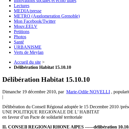
Innovations sociales et écolo utiles
Lectures
MEDIA/presse
METRO (Agglomeration Grenoble)
Mon Facebook/Twitter
Mouv.EELV
Petitions
Photos
Santé
URBANISME
Verts de Meylan
Accueil du site
>
Délibération Habitat 15.10.10
Délibération Habitat 15.10.10
Dimanche 19 décembre 2010
,
par
Marie-Odile NOVELLI
,
populari
|
Délibération du Conseil Régional adoptée le 15 Decembre 2010 /pré
UNE POLITIQUE REGIONALE DE L’ HABITAT
en faveur d’un Pacte de solidarité territoriale
II. CONSEIl REGIONAl RHONE AlPES ------délibération 10.10