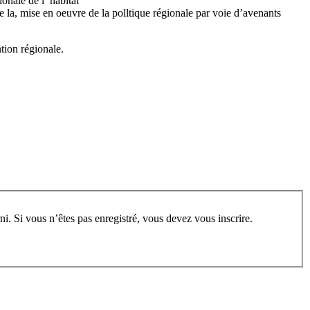
nale de l’ habitat
 de la, mise en oeuvre de la polltique régionale par voie d’avenants
ntion régionale.
rum, vous devez vous enregistrer au préalable. Merci d’indiquer ci-dessous l’identifiant personnel qui vous a été fourni. Si vous n’êtes pas enregistré, vous devez vous inscrire.