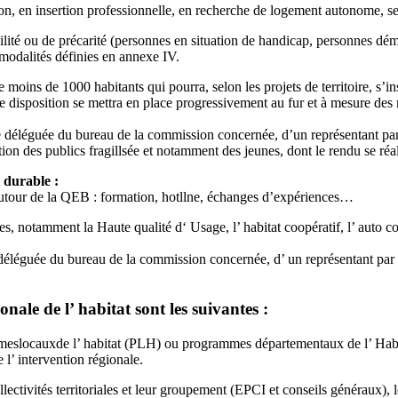
ion, en insertion professionnelle, en recherche de logement autonome, se
agilité ou de précarité (personnes en situation de handicap, personnes d
s modalités définies en annexe IV.
e moins de 1000 habitants qui pourra, selon les projets de territoire, 
te disposition se mettra en place progressivement au fur et à mesure des 
nte déléguée du bureau de la commission concernée, d’un représentant pa
ion des publics fragillsée et notamment des jeunes, dont le rendu se réa
 durable :
s autour de la QEB : formation, hotllne, échanges d’expériences…
s, notamment la Haute qualité d‘ Usage, l’ habitat coopératif, l’ auto co
 déléguée du bureau de la commission concernée, d’ un représentant par 
onale de l’ habitat sont les suivantes :
ammeslocauxde l’ habitat (PLH) ou programmes départementaux de l’ Habit
e l’ intervention régionale.
ctivités territoriales et leur groupement (EPCI et conseils généraux), les