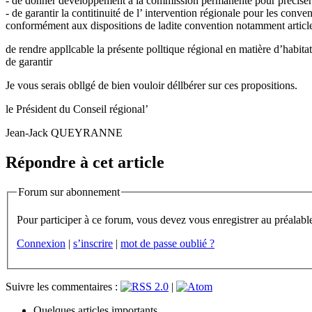
- de donner développement à la commission permanente pour préciser le
- de garantir la contitinuité de l’ intervention régionale pour les conv
conformément aux dispositions de ladite convention notamment article
de rendre appllcable la présente polltique régional en matière d’habitat
de garantir
Je vous serais obllgé de bien vouloir déllbérer sur ces propositions.
le Président du Conseil régional’
Jean-Jack QUEYRANNE
Répondre à cet article
Forum sur abonnement
Connexion
|
s’inscrire
|
mot de passe oublié ?
Suivre les commentaires :
|
Quelques articles importants