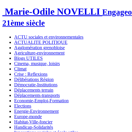
Marie-Odile NOVELLI
Engageon
21ème siècle
ACTU sociales et environnementales
ACTUALITE POLITIQUE
Agglomération grenobloise
Agriculture-environnement
Blogs UTILES
Cinema, musique, loisirs
Climat
Crise : Reflexions
Délibérations Région
Démocratie-Institutions
Déplacements terrain
Déplacements-transports
Economie-Emploi-Formation
Elections
Energie-Environnement
Europe-monde
Habitat-Ville-foncier
Handicap-Solidarités