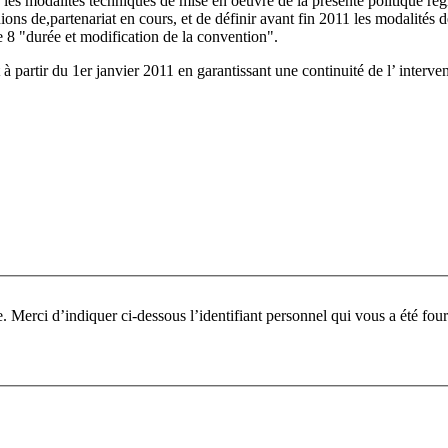
s modalités techniques de mise en oeuvre de la présente polltique régio
enions de,partenariat en cours, et de définir avant fin 2011 les modalités
 8 "durée et modification de la convention".
 à partir du 1er janvier 2011 en garantissant une continuité de l’ interve
Pour participer à ce fo