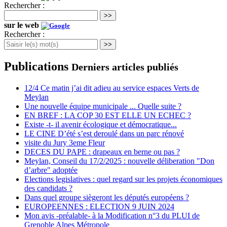
Rechercher :
>>
sur le web
Rechercher :
>>
Publications
Derniers articles publiés
12/4 Ce matin j’ai dit adieu au service espaces Verts de
Meylan
Une nouvelle équipe municipale ... Quelle suite ?
EN BREF : LA COP 30 EST ELLE UN ECHEC ?
Existe -t- il avenir écologique et démocratique...
LE CINE D’été s’est deroulé dans un parc rénové
visite du Jury 3eme Fleur
DECES DU PAPE : drapeaux en berne ou pas ?
Meylan, Conseil du 17/2/2025 : nouvelle déliberation "Don
d’arbre" adoptée
Elections legislatives : quel regard sur les projets économiques
des candidats ?
Dans quel groupe siègeront les députés européens ?
EUROPEENNES : ELECTION 9 JUIN 2024
Mon avis -préalable- à la Modification n°3 du PLUI de
Grenoble Alpes Métropole