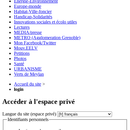
Energie-Environnement
Europe-monde
Habitat-Ville-foncier
Handicap-Solidarités
Innovations sociales et écolo utiles
Lectures
MEDIA/presse
METRO (Agglomeration Grenoble)
Mon Facebook/Twitter
Mouv.EELV
Petitions
Photos
Santé
URBANISME
Verts de Meylan
Accueil du site
>
login
Accéder à l'espace privé
Langue du site (espace privé)
Identifiants personnels