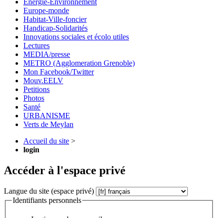
Energie-Environnement
Europe-monde
Habitat-Ville-foncier
Handicap-Solidarités
Innovations sociales et écolo utiles
Lectures
MEDIA/presse
METRO (Agglomeration Grenoble)
Mon Facebook/Twitter
Mouv.EELV
Petitions
Photos
Santé
URBANISME
Verts de Meylan
Accueil du site
>
login
Accéder à l'espace privé
Langue du site (espace privé)
Identifiants personnels