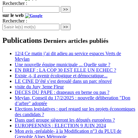
Rechercher :
>>
sur le web
Rechercher :
>>
Publications
Derniers articles publiés
12/4 Ce matin j’ai dit adieu au service espaces Verts de
Meylan
Une nouvelle équipe municipale ... Quelle suite ?
EN BREF : LA COP 30 EST ELLE UN ECHEC ?
Existe -t- il avenir écologique et démocratique...
LE CINE D’été s’est deroulé dans un parc rénové
visite du Jury 3eme Fleur
DECES DU PAPE : drapeaux en berne ou pas ?
Meylan, Conseil du 17/2/2025 : nouvelle déliberation "Don
d’arbre" adoptée
Elections legislatives : quel regard sur les projets économiques
des candidats ?
Dans quel groupe siègeront les députés européens ?
EUROPEENNES : ELECTION 9 JUIN 2024
Mon avis -préalable- à la Modification n°3 du PLUI de
Grenoble Alpes Métropole