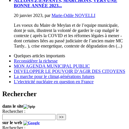
ALLONS-Z-ENFANTS, MARCHONS, VERS UNE
BONNE ANNÉE 2023...
20 janvier 2023
,
par
Marie-Odile NOVELLI
Les voeux du Maire de Meylan et de l’equipe municipale,
dont je suis, illustrent la volonté de garder le cap malgré le
contexte ( après la COVID et les réformes légales à mener -
dont certaines liées au passé judiciaire de l’ancien maire MC
Tardy.. ), crise energetique, contexte de dégradation des (...)
Quelques articles importants
Reconsidérer la richesse
MON AGENDA MUNICIPAL PUBLIC
DEVELOPPER LE POUVOIR D’AGIR DES CITOYENS
La marche pour le climat,générations futures
L’electricité nucléaire en question en France
Rechercher
dans le site
Rechercher :
>>
sur le web
Rechercher :