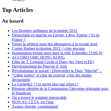
Top Articles
Au hasard
Les Dossiers politiques de la rentrée 2012
Démocratie en marche en Egypte, Libye,Tunisie ? Et en
France ?
Signer la pétition pour des alternatives à la rocade nord
Contre Budget écologiste 2012 // crise grecque
Inauguration terrain sport dans la ville Echirolles 15.09.10
ACCORD OMC HONG KONG
Edito de T. Legrand Cecile et Dany (les Verts et EE)
Developpement du Pouvoir d’ Agir
Révolutionner le travail ! Démystifier le Dieu "Marché"...
"Gilets jaunes" et crise du pouvoir, crise des modes
decisonnels
Le Grenelle2 ? Un projet plus que rétreci !
Réunion plénière de la Commission Citoyenne régionale pour
le Handicap
On a trouvé le sondage introuvable
NON AU CETA, en l’état.
Assises énergie, communiqué