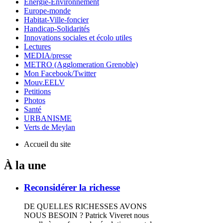
Energie-Environnement
Europe-monde
Habitat-Ville-foncier
Handicap-Solidarités
Innovations sociales et écolo utiles
Lectures
MEDIA/presse
METRO (Agglomeration Grenoble)
Mon Facebook/Twitter
Mouv.EELV
Petitions
Photos
Santé
URBANISME
Verts de Meylan
Accueil du site
À la une
Reconsidérer la richesse
DE QUELLES RICHESSES AVONS
NOUS BESOIN ? Patrick Viveret nous