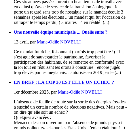
Ces six années passées furent un beau temps de travail avec
eux ainsi qu’avec le service de la transition écologique. Je
porte un regard sans trop de nostalgie sur le mandat écoulé 3
semaines après les élections ...un mandat qui fut l’occasion de
rattraper le temps perdu, ( 3 maires - 4 en réalité- (...)
Une nouvelle équipe municipale ... Quelle suite ?
13 avril
,
par
Marie-Odile NOVELLI
Ce mandat fut riche, foisonnant (parfois trop peut être !). Il
s’est agit de sauvegarder le patrimoine, favoriser la
participation des habitants, de se remettre en conformité avec
la loi tout en réduisant les droits à construire - encore jugés
trop élevés par les meylanais. - autorisés en 2019 par le (...)
EN BREF : LA COP 30 EST ELLE UN ECHEC ?
1er décembre 2025
,
par
Marie-Odile NOVELLI
L’absence de feuille de route sur la sortie des énergies fossiles
a suscité un certain nombre de réactions negatives. Mais peut -
on dire qu’elle soit un echec ?
Quelques avancées :
Menacée dès son ouverture par l’absence de grands pays -et
grands pollueurs- tels que les Etats Unis, l’enjeu était tout (...)