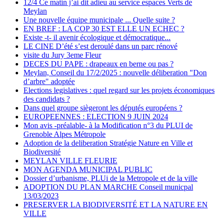
12/4 Ce matin j’ai dit adieu au service espaces Verts de
Meylan
Une nouvelle équipe municipale ... Quelle suite ?
EN BREF : LA COP 30 EST ELLE UN ECHEC ?
Existe -t- il avenir écologique et démocratique...
LE CINE D’été s’est deroulé dans un parc rénové
visite du Jury 3eme Fleur
DECES DU PAPE : drapeaux en berne ou pas ?
Meylan, Conseil du 17/2/2025 : nouvelle déliberation "Don
d’arbre" adoptée
Elections legislatives : quel regard sur les projets économiques
des candidats ?
Dans quel groupe siègeront les députés européens ?
EUROPEENNES : ELECTION 9 JUIN 2024
Mon avis -préalable- à la Modification n°3 du PLUI de
Grenoble Alpes Métropole
Adoption de la deliberation Stratégie Nature en Ville et
Biodiversité
MEYLAN VILLE FLEURIE
MON AGENDA MUNICIPAL PUBLIC
Dossier d’urbanisme, PLUi de la Metropole et de la ville
ADOPTION DU PLAN MARCHE Conseil municpal
13/03/2023
PRESERVER LA BIODIVERSITÉ ET LA NATURE EN
VILLE