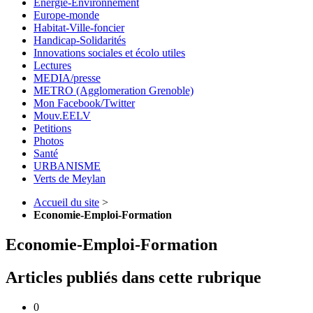
Energie-Environnement
Europe-monde
Habitat-Ville-foncier
Handicap-Solidarités
Innovations sociales et écolo utiles
Lectures
MEDIA/presse
METRO (Agglomeration Grenoble)
Mon Facebook/Twitter
Mouv.EELV
Petitions
Photos
Santé
URBANISME
Verts de Meylan
Accueil du site
>
Economie-Emploi-Formation
Economie-Emploi-Formation
Articles publiés dans cette rubrique
0