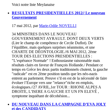
Voici notre liste Meylanaise
RESULTATS PRESIDENTIELLES 2012// Le nouveau
Gouvernement
17 mai 2012
,
par
Marie-Odile NOVELLI
34 MINISTRES DANS LE NOUVEAU
GOUVERNEMENT AYRAULT. DONT DEUX VERTS
(Lire le champ de compétence de Cecile Duflot). De
l’équilibre, mais quelques surprises néanmoins, et une
CHARTE DE DÉONTOLOGIE.//6 MAI 2012, 2ème
TOUR DES ELECTIONS PRESIDENTIELLES :
"L’espérance Normale" ! Enthousiasme raisonnable mais
résultats clairs en faveur de François Hollande./ Pendant ce
temps en Grèce les deux partis traditionnels chutent, la gauche
"radicale" est en 2ème position tandis que les néo-nazis
entrent au parlement. Preuve s’il en est de la nécessité de faire
évoluer l’Europe vers une "relance"riche en emplois,
écologiques.//27 AVRIL,1er TOUR : RHONE ALPES A
DROITE, L’ISERE A GAUCHE ET UN FN ELEVÉ ,
symptome inquiétant de décohésion...
DU NOUVEAU DANS LA CAMPAGNE D’EVA JOLY
et des CANDIDATS