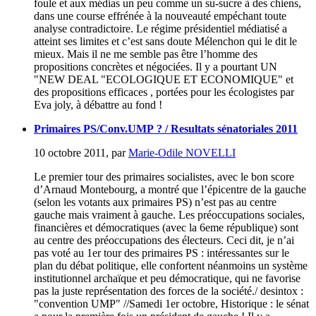
foule et aux médias un peu comme un su-sucre à des chiens,
dans une course effrénée à la nouveauté empéchant toute
analyse contradictoire. Le régime présidentiel médiatisé a
atteint ses limites et c’est sans doute Mélenchon qui le dit le
mieux. Mais il ne me semble pas être l’homme des
propositions concrètes et négociées. Il y a pourtant UN
"NEW DEAL "ECOLOGIQUE ET ECONOMIQUE" et
des propositions efficaces , portées pour les écologistes par
Eva joly, à débattre au fond !
Primaires PS/Conv.UMP ? / Resultats sénatoriales 2011
10 octobre 2011
,
par
Marie-Odile NOVELLI
Le premier tour des primaires socialistes, avec le bon score
d’Arnaud Montebourg, a montré que l’épicentre de la gauche
(selon les votants aux primaires PS) n’est pas au centre
gauche mais vraiment à gauche. Les préoccupations sociales,
financières et démocratiques (avec la 6eme république) sont
au centre des préoccupations des électeurs. Ceci dit, je n’ai
pas voté au 1er tour des primaires PS : intéressantes sur le
plan du débat politique, elle confortent néanmoins un système
institutionnel archaïque et peu démocratique, qui ne favorise
pas la juste représentation des forces de la société./ desintox :
"convention UMP" //Samedi 1er octobre, Historique : le sénat