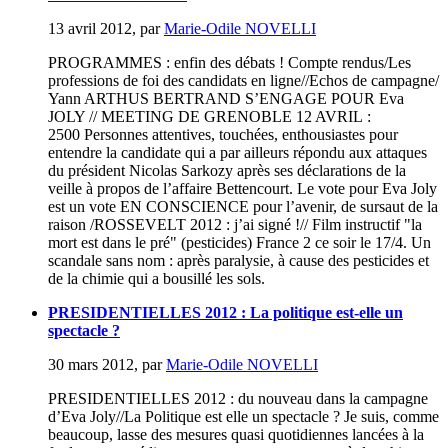
13 avril 2012
,
par
Marie-Odile NOVELLI
PROGRAMMES : enfin des débats ! Compte rendus/Les
professions de foi des candidats en ligne//Echos de campagne/
Yann ARTHUS BERTRAND S’ENGAGE POUR Eva
JOLY // MEETING DE GRENOBLE 12 AVRIL :
2500 Personnes attentives, touchées, enthousiastes pour
entendre la candidate qui a par ailleurs répondu aux attaques
du président Nicolas Sarkozy après ses déclarations de la
veille à propos de l’affaire Bettencourt. Le vote pour Eva Joly
est un vote EN CONSCIENCE pour l’avenir, de sursaut de la
raison /ROSSEVELT 2012 : j’ai signé !// Film instructif "la
mort est dans le pré" (pesticides) France 2 ce soir le 17/4. Un
scandale sans nom : après paralysie, à cause des pesticides et
de la chimie qui a bousillé les sols.
PRESIDENTIELLES 2012 : La politique est-elle un
spectacle ?
30 mars 2012
,
par
Marie-Odile NOVELLI
PRESIDENTIELLES 2012 : du nouveau dans la campagne
d’Eva Joly//La Politique est elle un spectacle ? Je suis, comme
beaucoup, lasse des mesures quasi quotidiennes lancées à la