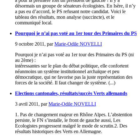
a pour la première fois un président de gauche ! Il y a
désormais un groupe de sénateurs écologistes. En Isère, il n’y
a pas eu d’accord, le PS refusant notre candidat. Voici le
tableau des résultats, mon analyse (succincte), et le
communiqué local.
Pourquoi je n’ai pas voté au 1er tour des Primaires du PS
9 octobre 2011
,
par
Marie-Odile NOVELLI
Pourquoi je n’ai pas voté au 1er tour des Primaires du PS (ni
au 2ème) :
intéressantes sur le plan du débat politique, elle confortent
néanmoins un système institutionnel archaïque et peu
démocratique, qui ne favorise pas la juste représentation des
forces de la société. Il faut changer de système. (...)
Elections cantonales, résultats/succès Verts allemands
3 avril 2011
,
par
Marie-Odile NOVELLI
1. Pas de changement majeur en Rhône Alpes. L’abstention
persiste, le FN s’installe, le front de gauche aussi, Les
Ecologistes progressent malgré le mode de scrutin.2. Des
résultats historiques des Verts en Allemagne.