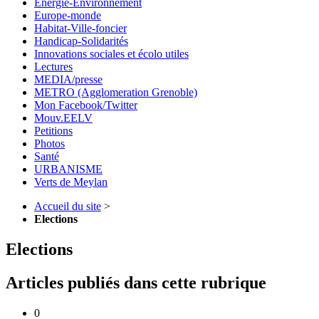
Energie-Environnement
Europe-monde
Habitat-Ville-foncier
Handicap-Solidarités
Innovations sociales et écolo utiles
Lectures
MEDIA/presse
METRO (Agglomeration Grenoble)
Mon Facebook/Twitter
Mouv.EELV
Petitions
Photos
Santé
URBANISME
Verts de Meylan
Accueil du site
>
Elections
Elections
Articles publiés dans cette rubrique
0