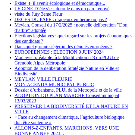
Existe -t- il avenir écologique et démocratique...
LE CINE D’été s’est deroulé dans un parc rénové
visite du Jury 3eme Fleur
DECES DU PAPE : drapeaux en berne ou pas ?
Meylan, Conseil du 17/2/2025 : nouvelle déliberation "Don
d’arbre" adoptée
Elections legislatives : quel regard sur les projets économiques
des candidats ?
Dans quel groupe siègeront les députés européens ?
EUROPEENNES : ELECTION 9 JUIN 2024
Mon avis -préalable- à la Modification n°3 du PLUI de
Grenoble Alpes Métropole
Adoption de la deliberation Stratégie Nature en Ville et
Biodiversité
MEYLAN VILLE FLEURIE
MON AGENDA MUNICIPAL PUBLIC
Dossier d’urbanisme, PLUi de la Metropole et de la ville
ADOPTION DU PLAN MARCHE Conseil municpal
13/03/2023
PRESERVER LA BIODIVERSITÉ ET LA NATURE EN
VILLE
« Face au changement climatique, l’agriculture biologique
doit être soutenue »
ALLONS-Z-ENFANTS, MARCHONS, VERS UNE
BONNE ANNÉE 2023...