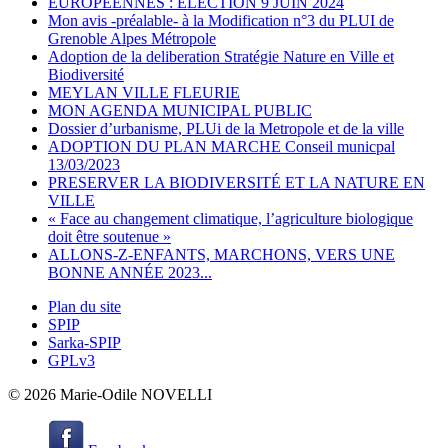
EUROPEENNES : ELECTION 9 JUIN 2024
Mon avis -préalable- à la Modification n°3 du PLUI de
Grenoble Alpes Métropole
Adoption de la deliberation Stratégie Nature en Ville et
Biodiversité
MEYLAN VILLE FLEURIE
MON AGENDA MUNICIPAL PUBLIC
Dossier d’urbanisme, PLUi de la Metropole et de la ville
ADOPTION DU PLAN MARCHE Conseil municpal
13/03/2023
PRESERVER LA BIODIVERSITÉ ET LA NATURE EN
VILLE
« Face au changement climatique, l’agriculture biologique
doit être soutenue »
ALLONS-Z-ENFANTS, MARCHONS, VERS UNE
BONNE ANNÉE 2023...
Plan du site
SPIP
Sarka-SPIP
GPLv3
© 2026 Marie-Odile NOVELLI