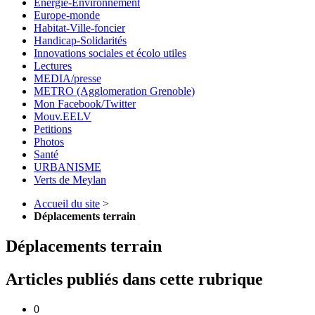
Energie-Environnement
Europe-monde
Habitat-Ville-foncier
Handicap-Solidarités
Innovations sociales et écolo utiles
Lectures
MEDIA/presse
METRO (Agglomeration Grenoble)
Mon Facebook/Twitter
Mouv.EELV
Petitions
Photos
Santé
URBANISME
Verts de Meylan
Accueil du site
>
Déplacements terrain
Déplacements terrain
Articles publiés dans cette rubrique
0