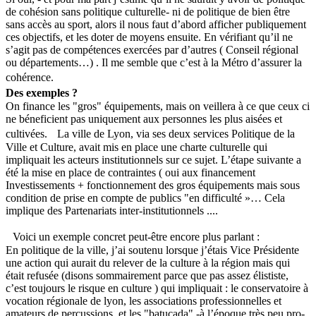
de cohésion sans politique culturelle- ni de politique de bien être
sans accès au sport, alors il nous faut d’abord afficher publiquement
ces objectifs, et les doter de moyens ensuite. En vérifiant qu’il ne
s’agit pas de compétences exercées par d’autres ( Conseil régional
ou départements…) . Il me semble que c’est à la Métro d’assurer la
cohérence.
Des exemples ?
On finance les "gros" équipements, mais on veillera à ce que ceux ci
ne béneficient pas uniquement aux personnes les plus aisées et
cultivées. La ville de Lyon, via ses deux services Politique de la
Ville et Culture, avait mis en place une charte culturelle qui
impliquait les acteurs institutionnels sur ce sujet. L’étape suivante a
été la mise en place de contraintes ( oui aux financement
Investissements + fonctionnement des gros équipements mais sous
condition de prise en compte de publics "en difficulté »… Cela
implique des Partenariats inter-institutionnels ....
Voici un exemple concret peut-être encore plus parlant :
En politique de la ville, j’ai soutenu lorsque j’étais Vice Présidente
une action qui aurait du relever de la culture à la région mais qui
était refusée (disons sommairement parce que pas assez élististe,
c’est toujours le risque en culture ) qui impliquait : le conservatoire à
vocation régionale de lyon, les associations professionnelles et
amateurs de percussions, et les "batucada" -à l’époque très peu pro-