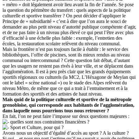
« métro » doit légalement avoir lieu avant la fin de l’année. Se pose
la question du périmètre du transfert : quels aspects de la politique
culturelle et sportive transférer ? On peut décider d’appliquer le
Principe de « subsidiarité » c’est à dire que l’on aura le souci de
demander au plus petit niveau d’autorité publique compétente d’agir,
et de ne pas faire à un niveau plus élevé ce qui peut l’être avec plus
d’efficacité à une échelle plus faible : exemple, l’entretien des
écoles, la restauration scolaire relèvent du niveau communal.
Mais la frontière n’est pas toujours facile à établir : le service des
bibliothèques, l’offre de piscines, sont ils mieux rendus au niveau
communal ou intercommunal ? Cette question fait débat, d’autant
que les usagers ne restent pas rivés à leur ville, et se déplacent dans
l’agglomération. Il est à peu près clair que les grands équipements
sportifs régionaux ou culturels (la MC2, L’Héxagone de Meylan qui
ont le label « scène national ») ou le stade des Alpes relèvent du
niveau Métro, de même que ce qui a trait à l’entrainement et à la
formation des sportifs et des artistes de haut niveau.
Mais quid de la politique culturelle et sportive de la métropole
grenobloise, qui corresponde aux habitants de l’agglomération,
dans laquelle nous pourrions tous nous retrouver ?
En fait, l’on ne peut faire l’impasse sur deux questions majeures :
quelles sont nos contraintes financières ?
Sport et Culture, pour qui ?
Avons nous un objectif d’égalité d’accès au sport ? A la culture ?
Si oui, - et pour ma part j’estime qu’il ne saurait y avoir de politique