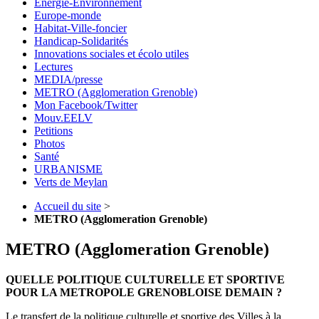
Energie-Environnement
Europe-monde
Habitat-Ville-foncier
Handicap-Solidarités
Innovations sociales et écolo utiles
Lectures
MEDIA/presse
METRO (Agglomeration Grenoble)
Mon Facebook/Twitter
Mouv.EELV
Petitions
Photos
Santé
URBANISME
Verts de Meylan
Accueil du site
>
METRO (Agglomeration Grenoble)
METRO (Agglomeration Grenoble)
QUELLE POLITIQUE CULTURELLE ET SPORTIVE
POUR LA METROPOLE GRENOBLOISE DEMAIN ?
Le transfert de la politique culturelle et sportive des Villes à la