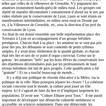
telles que celles de la villeneuve de Grenoble. S’y joignaient des
amateurs (notamment handicapés) de milieu rural. Les groupes ont
répété de manière décentralisée ( entrainement d’abord sur le net, par
video réalisée par le conservatoire de Lyon..) puis se sont réunis en
manifestations intermédiaires, en milieu semi rural en Drome par
ex, à la Villeneuve de Grenoble, etc, sous la direction d’un prof du
conservatoire de Lyon.
Au final ils ont donné ensemble une belle représentation place des
Terreaux à Lyon en accompagnement d’un groupe brésilien
prestigieux. Chacun était à sa place : les amateur ne se sont pas pris
pour des pro, les débutants se sont contentés de petits rythmes
simples, il y avait donc réellement de la qualité globale, et chacun
était très fier et ravi de ce point d’orgue convivial. Cerise sur le
gateau : les amateurs "tirés" par les bons élèves du conservatoire lors
des répetitions décentralisées puis par les professionnels de haut
niveau brésiliens ont fait de gros progrès. Cette qualification a été
"gratuite" ! Et on a touché beaucoup de monde...
Il y a déjà une politique de réussite éducative à la Métro, via la
politique de la ville. Mais pourquoi séparer les choses ? La cohésion
sociale concerne tout le monde, la culture peut jouer un rôle
majeur. Ici il s’agirait de faire du lien et d’impliquer largement les
populations. D’avoir une "Culture Elitaire pour Tous." Il me parait
important de développer une démarche culturelle ambitieuse et
accessible, en sciences notamment. Dans une démocratie, les