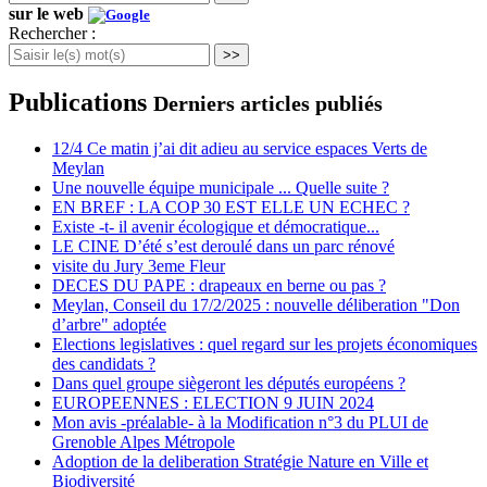
sur le web
Rechercher :
>>
Publications
Derniers articles publiés
12/4 Ce matin j’ai dit adieu au service espaces Verts de
Meylan
Une nouvelle équipe municipale ... Quelle suite ?
EN BREF : LA COP 30 EST ELLE UN ECHEC ?
Existe -t- il avenir écologique et démocratique...
LE CINE D’été s’est deroulé dans un parc rénové
visite du Jury 3eme Fleur
DECES DU PAPE : drapeaux en berne ou pas ?
Meylan, Conseil du 17/2/2025 : nouvelle déliberation "Don
d’arbre" adoptée
Elections legislatives : quel regard sur les projets économiques
des candidats ?
Dans quel groupe siègeront les députés européens ?
EUROPEENNES : ELECTION 9 JUIN 2024
Mon avis -préalable- à la Modification n°3 du PLUI de
Grenoble Alpes Métropole
Adoption de la deliberation Stratégie Nature en Ville et
Biodiversité