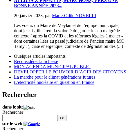
ALLONS-Z-ENFANTS, MARCHONS, VERS UNE
BONNE ANNÉE 2023...
20 janvier 2023
,
par
Marie-Odile NOVELLI
Les voeux du Maire de Meylan et de l’equipe municipale,
dont je suis, illustrent la volonté de garder le cap malgré le
contexte ( après la COVID et les réformes légales à mener -
dont certaines liées au passé judiciaire de l’ancien maire MC
Tardy.. ), crise energetique, contexte de dégradation des (...)
Quelques articles importants
Reconsidérer la richesse
MON AGENDA MUNICIPAL PUBLIC
DEVELOPPER LE POUVOIR D’AGIR DES CITOYENS
La marche pour le climat,générations futures
L’electricité nucléaire en question en France
Rechercher
dans le site
Rechercher :
>>
sur le web
Rechercher :