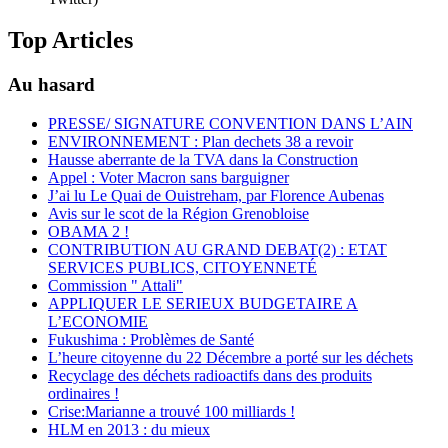
Top Articles
Au hasard
PRESSE/ SIGNATURE CONVENTION DANS L’AIN
ENVIRONNEMENT : Plan dechets 38 a revoir
Hausse aberrante de la TVA dans la Construction
Appel : Voter Macron sans barguigner
J’ai lu Le Quai de Ouistreham, par Florence Aubenas
Avis sur le scot de la Région Grenobloise
OBAMA 2 !
CONTRIBUTION AU GRAND DEBAT(2) : ETAT
SERVICES PUBLICS, CITOYENNETÉ
Commission " Attali"
APPLIQUER LE SERIEUX BUDGETAIRE A
L’ECONOMIE
Fukushima : Problèmes de Santé
L’heure citoyenne du 22 Décembre a porté sur les déchets
Recyclage des déchets radioactifs dans des produits
ordinaires !
Crise:Marianne a trouvé 100 milliards !
HLM en 2013 : du mieux