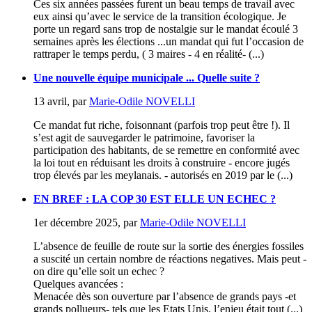
Ces six années passées furent un beau temps de travail avec
eux ainsi qu’avec le service de la transition écologique. Je
porte un regard sans trop de nostalgie sur le mandat écoulé 3
semaines après les élections ...un mandat qui fut l’occasion de
rattraper le temps perdu, ( 3 maires - 4 en réalité- (...)
Une nouvelle équipe municipale ... Quelle suite ?
13 avril
,
par
Marie-Odile NOVELLI
Ce mandat fut riche, foisonnant (parfois trop peut être !). Il
s’est agit de sauvegarder le patrimoine, favoriser la
participation des habitants, de se remettre en conformité avec
la loi tout en réduisant les droits à construire - encore jugés
trop élevés par les meylanais. - autorisés en 2019 par le (...)
EN BREF : LA COP 30 EST ELLE UN ECHEC ?
1er décembre 2025
,
par
Marie-Odile NOVELLI
L’absence de feuille de route sur la sortie des énergies fossiles
a suscité un certain nombre de réactions negatives. Mais peut -
on dire qu’elle soit un echec ?
Quelques avancées :
Menacée dès son ouverture par l’absence de grands pays -et
grands pollueurs- tels que les Etats Unis, l’enjeu était tout (...)