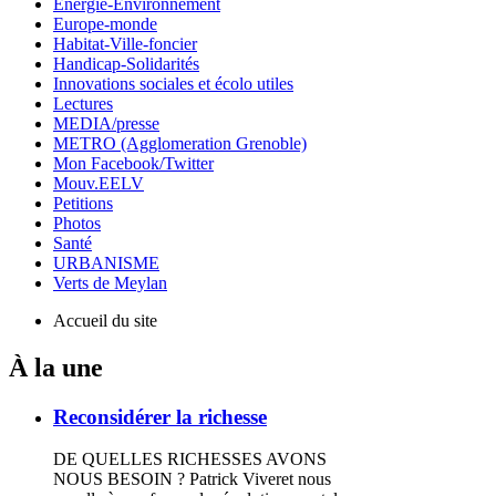
Energie-Environnement
Europe-monde
Habitat-Ville-foncier
Handicap-Solidarités
Innovations sociales et écolo utiles
Lectures
MEDIA/presse
METRO (Agglomeration Grenoble)
Mon Facebook/Twitter
Mouv.EELV
Petitions
Photos
Santé
URBANISME
Verts de Meylan
Accueil du site
À la une
Reconsidérer la richesse
DE QUELLES RICHESSES AVONS
NOUS BESOIN ? Patrick Viveret nous