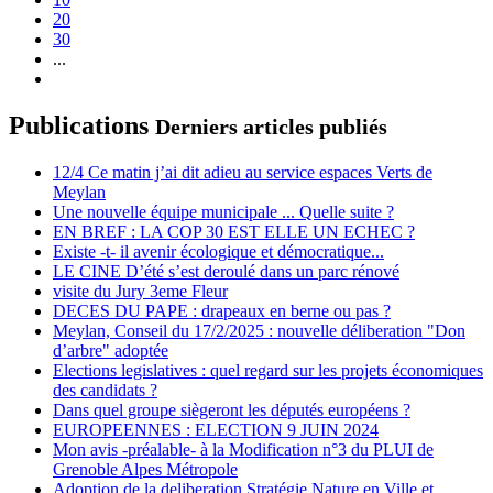
20
30
...
Publications
Derniers articles publiés
12/4 Ce matin j’ai dit adieu au service espaces Verts de
Meylan
Une nouvelle équipe municipale ... Quelle suite ?
EN BREF : LA COP 30 EST ELLE UN ECHEC ?
Existe -t- il avenir écologique et démocratique...
LE CINE D’été s’est deroulé dans un parc rénové
visite du Jury 3eme Fleur
DECES DU PAPE : drapeaux en berne ou pas ?
Meylan, Conseil du 17/2/2025 : nouvelle déliberation "Don
d’arbre" adoptée
Elections legislatives : quel regard sur les projets économiques
des candidats ?
Dans quel groupe siègeront les députés européens ?
EUROPEENNES : ELECTION 9 JUIN 2024
Mon avis -préalable- à la Modification n°3 du PLUI de
Grenoble Alpes Métropole
Adoption de la deliberation Stratégie Nature en Ville et