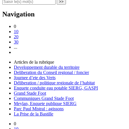
>>
Navigation
0
10
20
30
...
Articles de la rubrique
Developpement durable du territoire
Deliberation du Conseil regional / foncier
Journee d’ete des Verts
Déliberation / politique regionale de l’habitat
Enquete conduite eau potable SIERG, GASPI
Grand Stade Foot
Communiques Grand Stade Foot
Meylan, Enquete publique SIERG
Parc Paul Mistral : agissons
La Prise de la Bastille
0
10