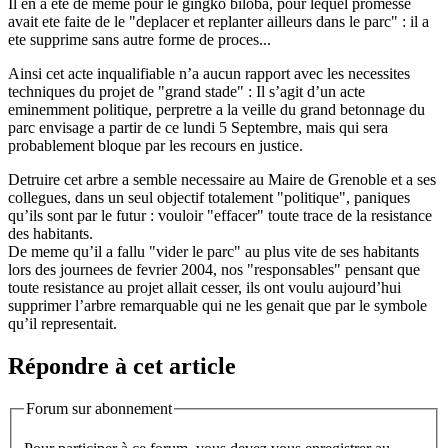
Il en a ete de meme pour le gingko biloba, pour lequel promesse
avait ete faite de le "deplacer et replanter ailleurs dans le parc" : il a
ete supprime sans autre forme de proces...
Ainsi cet acte inqualifiable n’a aucun rapport avec les necessites
techniques du projet de "grand stade" : Il s’agit d’un acte
eminemment politique, perpretre a la veille du grand betonnage du
parc envisage a partir de ce lundi 5 Septembre, mais qui sera
probablement bloque par les recours en justice.
Detruire cet arbre a semble necessaire au Maire de Grenoble et a ses
collegues, dans un seul objectif totalement "politique", paniques
qu’ils sont par le futur : vouloir "effacer" toute trace de la resistance
des habitants.
De meme qu’il a fallu "vider le parc" au plus vite de ses habitants
lors des journees de fevrier 2004, nos "responsables" pensant que
toute resistance au projet allait cesser, ils ont voulu aujourd’hui
supprimer l’arbre remarquable qui ne les genait que par le symbole
qu’il representait.
Répondre à cet article
Forum sur abonnement