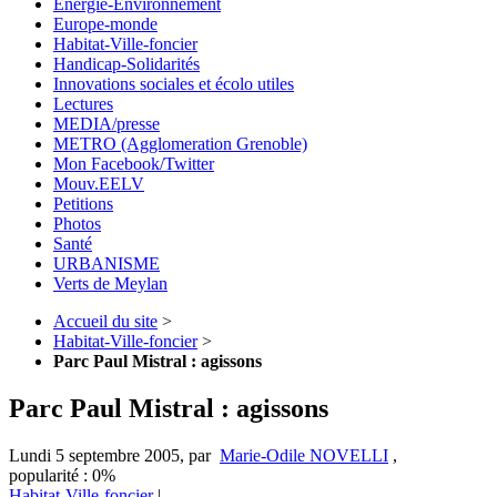
Energie-Environnement
Europe-monde
Habitat-Ville-foncier
Handicap-Solidarités
Innovations sociales et écolo utiles
Lectures
MEDIA/presse
METRO (Agglomeration Grenoble)
Mon Facebook/Twitter
Mouv.EELV
Petitions
Photos
Santé
URBANISME
Verts de Meylan
Accueil du site
>
Habitat-Ville-foncier
>
Parc Paul Mistral : agissons
Parc Paul Mistral : agissons
Lundi 5 septembre 2005
,
par
Marie-Odile NOVELLI
,
popularité : 0%
Habitat-Ville-foncier
|