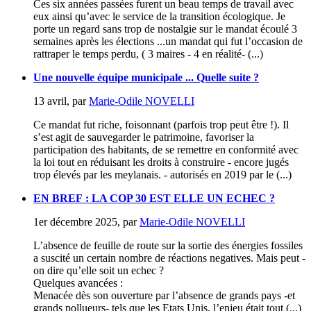
Ces six années passées furent un beau temps de travail avec
eux ainsi qu’avec le service de la transition écologique. Je
porte un regard sans trop de nostalgie sur le mandat écoulé 3
semaines après les élections ...un mandat qui fut l’occasion de
rattraper le temps perdu, ( 3 maires - 4 en réalité- (...)
Une nouvelle équipe municipale ... Quelle suite ?
13 avril
,
par
Marie-Odile NOVELLI
Ce mandat fut riche, foisonnant (parfois trop peut être !). Il
s’est agit de sauvegarder le patrimoine, favoriser la
participation des habitants, de se remettre en conformité avec
la loi tout en réduisant les droits à construire - encore jugés
trop élevés par les meylanais. - autorisés en 2019 par le (...)
EN BREF : LA COP 30 EST ELLE UN ECHEC ?
1er décembre 2025
,
par
Marie-Odile NOVELLI
L’absence de feuille de route sur la sortie des énergies fossiles
a suscité un certain nombre de réactions negatives. Mais peut -
on dire qu’elle soit un echec ?
Quelques avancées :
Menacée dès son ouverture par l’absence de grands pays -et
grands pollueurs- tels que les Etats Unis, l’enjeu était tout (...)