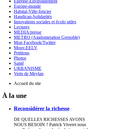
Energie-Environnement
Europe-monde
Habitat-Ville-foncier
Handicap-Solidarités
Innovations sociales et écolo utiles
Lectures
MEDIA/presse
METRO (Agglomeration Grenoble)
Mon Facebook/Twitter
Mouv.EELV
Petitions
Photos
Santé
URBANISME
Verts de Meylan
Accueil du site
À la une
Reconsidérer la richesse
DE QUELLES RICHESSES AVONS
NOUS BESOIN ? Patrick Viveret nous