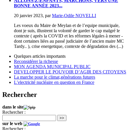
ALLONS-Z-ENFANTS, MARCHONS, VERS UNE
BONNE ANNÉE 2023...
20 janvier 2023
,
par
Marie-Odile NOVELLI
Les voeux du Maire de Meylan et de l’equipe municipale,
dont je suis, illustrent la volonté de garder le cap malgré le
contexte ( après la COVID et les réformes légales à mener -
dont certaines liées au passé judiciaire de l’ancien maire MC
Tardy.. ), crise energetique, contexte de dégradation des (...)
Quelques articles importants
Reconsidérer la richesse
MON AGENDA MUNICIPAL PUBLIC
DEVELOPPER LE POUVOIR D’AGIR DES CITOYENS
La marche pour le climat,générations futures
L’electricité nucléaire en question en France
Rechercher
dans le site
Rechercher :
>>
sur le web
Rechercher :