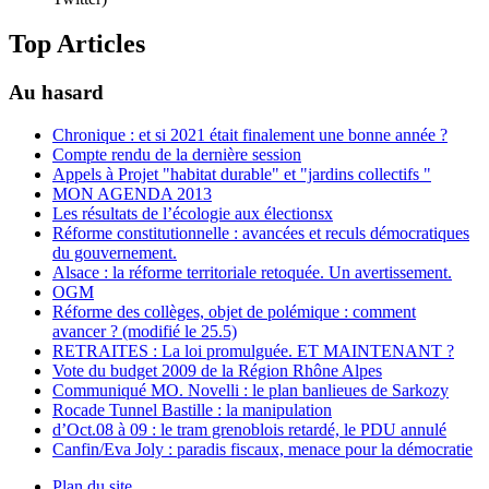
Top Articles
Au hasard
Chronique : et si 2021 était finalement une bonne année ?
Compte rendu de la dernière session
Appels à Projet "habitat durable" et "jardins collectifs "
MON AGENDA 2013
Les résultats de l’écologie aux électionsx
Réforme constitutionnelle : avancées et reculs démocratiques
du gouvernement.
Alsace : la réforme territoriale retoquée. Un avertissement.
OGM
Réforme des collèges, objet de polémique : comment
avancer ? (modifié le 25.5)
RETRAITES : La loi promulguée. ET MAINTENANT ?
Vote du budget 2009 de la Région Rhône Alpes
Communiqué MO. Novelli : le plan banlieues de Sarkozy
Rocade Tunnel Bastille : la manipulation
d’Oct.08 à 09 : le tram grenoblois retardé, le PDU annulé
Canfin/Eva Joly : paradis fiscaux, menace pour la démocratie
Plan du site