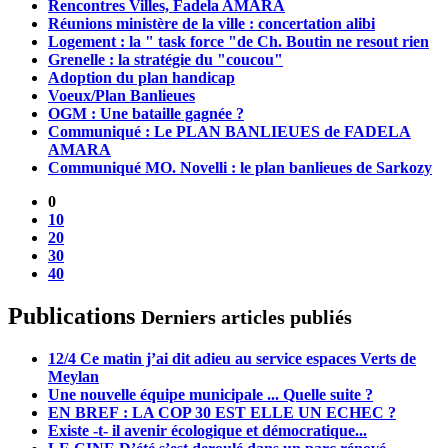
Rencontres Villes, Fadela AMARA
Réunions ministère de la ville : concertation alibi
Logement : la " task force "de Ch. Boutin ne resout rien
Grenelle : la stratégie du "coucou"
Adoption du plan handicap
Voeux/Plan Banlieues
OGM : Une bataille gagnée ?
Communiqué : Le PLAN BANLIEUES de FADELA
AMARA
Communiqué MO. Novelli : le plan banlieues de Sarkozy
0
10
20
30
40
Publications
Derniers articles publiés
12/4 Ce matin j’ai dit adieu au service espaces Verts de
Meylan
Une nouvelle équipe municipale ... Quelle suite ?
EN BREF : LA COP 30 EST ELLE UN ECHEC ?
Existe -t- il avenir écologique et démocratique...