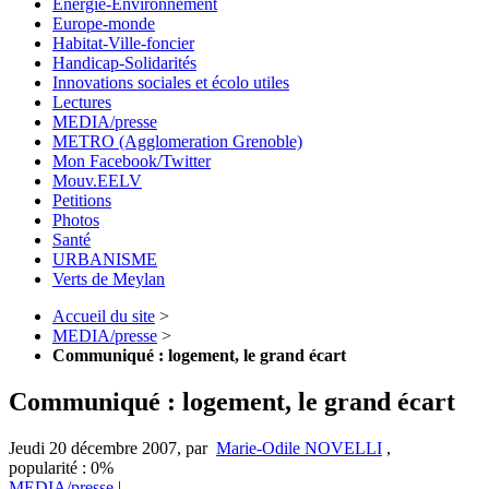
Energie-Environnement
Europe-monde
Habitat-Ville-foncier
Handicap-Solidarités
Innovations sociales et écolo utiles
Lectures
MEDIA/presse
METRO (Agglomeration Grenoble)
Mon Facebook/Twitter
Mouv.EELV
Petitions
Photos
Santé
URBANISME
Verts de Meylan
Accueil du site
>
MEDIA/presse
>
Communiqué : logement, le grand écart
Communiqué : logement, le grand écart
Jeudi 20 décembre 2007
,
par
Marie-Odile NOVELLI
,
popularité : 0%
MEDIA/presse
|