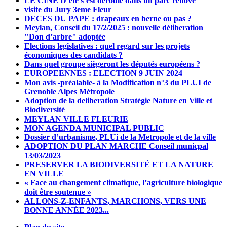
LE CINE D’été s’est deroulé dans un parc rénové
visite du Jury 3eme Fleur
DECES DU PAPE : drapeaux en berne ou pas ?
Meylan, Conseil du 17/2/2025 : nouvelle déliberation
"Don d’arbre" adoptée
Elections legislatives : quel regard sur les projets
économiques des candidats ?
Dans quel groupe siègeront les députés européens ?
EUROPEENNES : ELECTION 9 JUIN 2024
Mon avis -préalable- à la Modification n°3 du PLUI de
Grenoble Alpes Métropole
Adoption de la deliberation Stratégie Nature en Ville et
Biodiversité
MEYLAN VILLE FLEURIE
MON AGENDA MUNICIPAL PUBLIC
Dossier d’urbanisme, PLUi de la Metropole et de la ville
ADOPTION DU PLAN MARCHE Conseil municpal
13/03/2023
PRESERVER LA BIODIVERSITÉ ET LA NATURE
EN VILLE
« Face au changement climatique, l’agriculture biologique
doit être soutenue »
ALLONS-Z-ENFANTS, MARCHONS, VERS UNE
BONNE ANNÉE 2023...