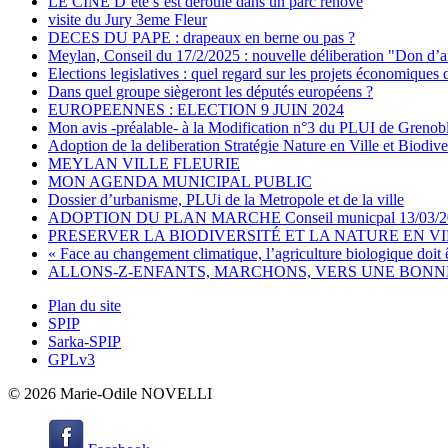
LE CINE D’été s’est deroulé dans un parc rénové
visite du Jury 3eme Fleur
DECES DU PAPE : drapeaux en berne ou pas ?
Meylan, Conseil du 17/2/2025 : nouvelle déliberation "Don d’a
Elections legislatives : quel regard sur les projets économiques 
Dans quel groupe siègeront les députés européens ?
EUROPEENNES : ELECTION 9 JUIN 2024
Mon avis -préalable- à la Modification n°3 du PLUI de Grenob
Adoption de la deliberation Stratégie Nature en Ville et Biodive
MEYLAN VILLE FLEURIE
MON AGENDA MUNICIPAL PUBLIC
Dossier d’urbanisme, PLUi de la Metropole et de la ville
ADOPTION DU PLAN MARCHE Conseil municpal 13/03/2
PRESERVER LA BIODIVERSITÉ ET LA NATURE EN V
« Face au changement climatique, l’agriculture biologique doit 
ALLONS-Z-ENFANTS, MARCHONS, VERS UNE BONNE 
Plan du site
SPIP
Sarka-SPIP
GPLv3
© 2026 Marie-Odile NOVELLI