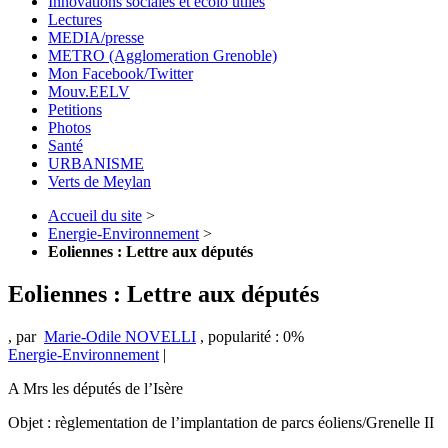
Innovations sociales et écolo utiles
Lectures
MEDIA/presse
METRO (Agglomeration Grenoble)
Mon Facebook/Twitter
Mouv.EELV
Petitions
Photos
Santé
URBANISME
Verts de Meylan
Accueil du site
>
Energie-Environnement
>
Eoliennes : Lettre aux députés
Eoliennes : Lettre aux députés
,
par
Marie-Odile NOVELLI
,
popularité : 0%
Energie-Environnement
|
A Mrs les députés de l’Isère
Objet : règlementation de l’implantation de parcs éoliens/Grenelle II