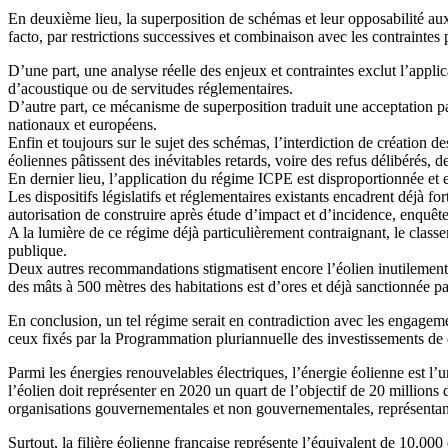
En deuxième lieu, la superposition de schémas et leur opposabilité au
facto, par restrictions successives et combinaison avec les contrainte
D’une part, une analyse réelle des enjeux et contraintes exclut l’applic
d’acoustique ou de servitudes réglementaires.
D’autre part, ce mécanisme de superposition traduit une acceptation par
nationaux et européens.
Enfin et toujours sur le sujet des schémas, l’interdiction de création
éoliennes pâtissent des inévitables retards, voire des refus délibérés
En dernier lieu, l’application du régime ICPE est disproportionnée et en
Les dispositifs législatifs et réglementaires existants encadrent déjà 
autorisation de construire après étude d’impact et d’incidence, enquête 
A la lumière de ce régime déjà particulièrement contraignant, le class
publique.
Deux autres recommandations stigmatisent encore l’éolien inutilemen
des mâts à 500 mètres des habitations est d’ores et déjà sanctionnée pa
En conclusion, un tel régime serait en contradiction avec les engageme
ceux fixés par la Programmation pluriannuelle des investissements d
Parmi les énergies renouvelables électriques, l’énergie éolienne est l
l’éolien doit représenter en 2020 un quart de l’objectif de 20 millions 
organisations gouvernementales et non gouvernementales, représentants d
Surtout, la filière éolienne française représente l’équivalent de 10