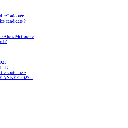
rbre" adoptée
des candidats ?
le Alpes Métropole
rsité
023
ILLE
être soutenue »
ANNÉE 2023...