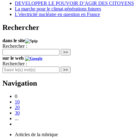
DEVELOPPER LE POUVOIR D’AGIR DES CITOYENS
La marche pour le climat,générations futures
L’electricité nucléaire en question en France
Rechercher
dans le site
Rechercher :
>>
sur le web
Rechercher :
>>
Navigation
0
10
20
30
...
Articles de la rubrique