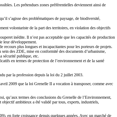
ssibles. Les prétendues zones préférentielles deviennent ainsi de
.
, qu’il s’agisse des problématiques de paysage, de biodiversité,
t volontariste de la part des territoires, en violation des objectifs
uperet inédite. Il n’est pas acceptable que les capacités de production
 de leur développement.
de recours plus longues et incapacitantes pour les porteurs de projets.
ion au sein des ZDE, mise en conformité des documents d’urbanisme,
a sécurité publique, etc.
catifs en termes de protection de l’environnement et de la santé
u par la profession depuis la loi du 2 juillet 2003.
 avril 2009 que la loi Grenelle II a vocation à transposer, comme avec
 ainsi, qu’aux termes des conclusions du Grenelle de l’Environnement,
objectif ambitieux a été validé par tous, experts, industriels,
009), en forte croissance depuis quelques années. Avec un marché de