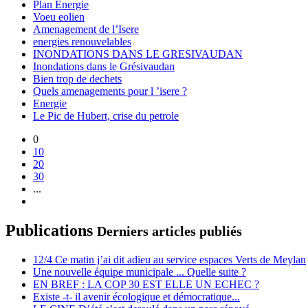
Plan Energie
Voeu eolien
Amenagement de l’Isere
energies renouvelables
INONDATIONS DANS LE GRESIVAUDAN
Inondations dans le Grésivaudan
Bien trop de dechets
Quels amenagements pour l ’isere ?
Energie
Le Pic de Hubert, crise du petrole
0
10
20
30
...
Publications
Derniers articles publiés
12/4 Ce matin j’ai dit adieu au service espaces Verts de Meylan
Une nouvelle équipe municipale ... Quelle suite ?
EN BREF : LA COP 30 EST ELLE UN ECHEC ?
Existe -t- il avenir écologique et démocratique...