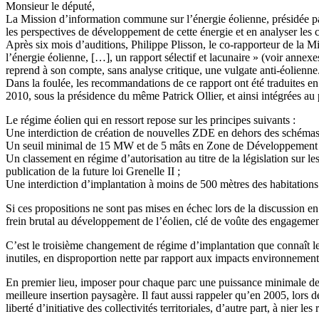
Monsieur le député,
La Mission d’information commune sur l’énergie éolienne, présidée par 
les perspectives de développement de cette énergie et en analyser les 
Après six mois d’auditions, Philippe Plisson, le co-rapporteur de la Mi
l’énergie éolienne, […], un rapport sélectif et lacunaire » (voir annexe
reprend à son compte, sans analyse critique, une vulgate anti-éolienne
Dans la foulée, les recommandations de ce rapport ont été traduites 
2010, sous la présidence du même Patrick Ollier, et ainsi intégrées au 
Le régime éolien qui en ressort repose sur les principes suivants :
Une interdiction de création de nouvelles ZDE en dehors des schémas 
Un seuil minimal de 15 MW et de 5 mâts en Zone de Développement de l
Un classement en régime d’autorisation au titre de la législation sur le
publication de la future loi Grenelle II ;
Une interdiction d’implantation à moins de 500 mètres des habitations
Si ces propositions ne sont pas mises en échec lors de la discussion 
frein brutal au développement de l’éolien, clé de voûte des engagemen
C’est le troisième changement de régime d’implantation que connaît le
inutiles, en disproportion nette par rapport aux impacts environnemen
En premier lieu, imposer pour chaque parc une puissance minimale de 1
meilleure insertion paysagère. Il faut aussi rappeler qu’en 2005, lors de
liberté d’initiative des collectivités territoriales, d’autre part, à nier