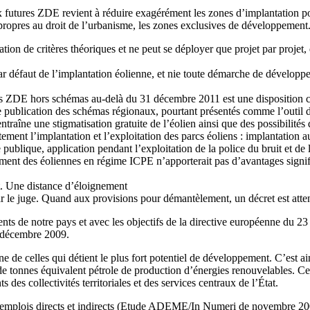
x futures ZDE revient à réduire exagérément les zones d’implantation po
s propres au droit de l’urbanisme, les zones exclusives de développement
ation de critères théoriques et ne peut se déployer que projet par projet
 défaut de l’implantation éolienne, et nie toute démarche de développemen
 des ZDE hors schémas au-delà du 31 décembre 2011 est une disposition co
, de publication des schémas régionaux, pourtant présentés comme l’outil
traîne une stigmatisation gratuite de l’éolien ainsi que des possibilités 
fortement l’implantation et l’exploitation des parcs éoliens : implantat
publique, application pendant l’exploitation de la police du bruit et de l
ement des éoliennes en régime ICPE n’apporterait pas d’avantages signifi
t. Une distance d’éloignement
r le juge. Quand aux provisions pour démantèlement, un décret est attend
nts de notre pays et avec les objectifs de la directive européenne du 23
e décembre 2009.
’une de celles qui détient le plus fort potentiel de développement. C’est
de tonnes équivalent pétrole de production d’énergies renouvelables. Cet 
es collectivités territoriales et des services centraux de l’État.
.000 emplois directs et indirects (Etude ADEME/In Numeri de novembre 2