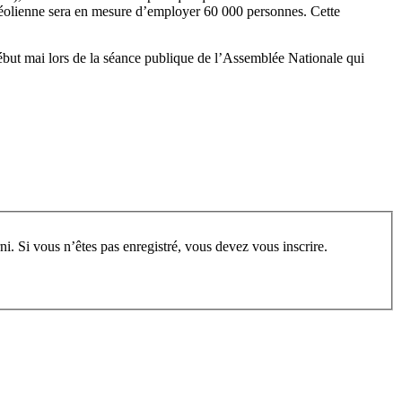
 éolienne sera en mesure d’employer 60 000 personnes. Cette
début mai lors de la séance publique de l’Assemblée Nationale qui
rum, vous devez vous enregistrer au préalable. Merci d’indiquer ci-dessous l’identifiant personnel qui vous a été fourni. Si vous n’êtes pas enregistré, vous devez vous inscrire.