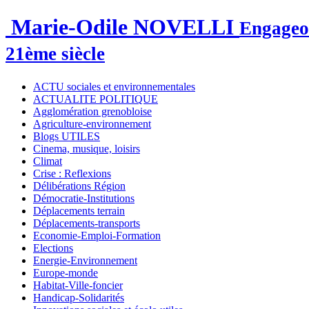
Marie-Odile NOVELLI
Engageon
21ème siècle
ACTU sociales et environnementales
ACTUALITE POLITIQUE
Agglomération grenobloise
Agriculture-environnement
Blogs UTILES
Cinema, musique, loisirs
Climat
Crise : Reflexions
Délibérations Région
Démocratie-Institutions
Déplacements terrain
Déplacements-transports
Economie-Emploi-Formation
Elections
Energie-Environnement
Europe-monde
Habitat-Ville-foncier
Handicap-Solidarités