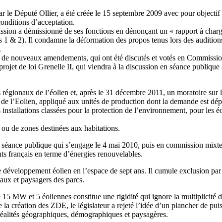
le Député Ollier, a été créée le 15 septembre 2009 avec pour objectif d
conditions d’acceptation.
ssion a démissionné de ses fonctions en dénonçant un « rapport à charge 
s 1 & 2). Il condamne la déformation des propos tenus lors des auditions,
.
en de nouveaux amendements, qui ont été discutés et votés en Commissi
projet de loi Grenelle II, qui viendra à la discussion en séance publiqu
régionaux de l’éolien et, après le 31 décembre 2011, un moratoire sur 
’Eolien, appliqué aux unités de production dont la demande est déposée
s installations classées pour la protection de l’environnement, pour les é
 ou de zones destinées aux habitations.
en séance publique qui s’engage le 4 mai 2010, puis en commission mixt
ts français en terme d’énergies renouvelables.
 développement éolien en l’espace de sept ans. Il cumule exclusion par 
taux et paysagers des parcs.
5 MW et 5 éoliennes constitue une rigidité qui ignore la multiplicité de
 la création des ZDE, le législateur a rejeté l’idée d’un plancher de puiss
 les réalités géographiques, démographiques et paysagères.