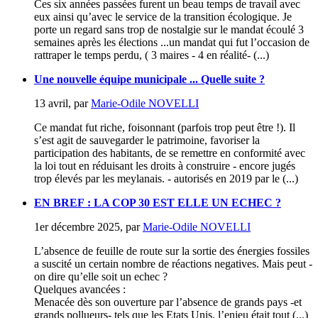
Ces six années passées furent un beau temps de travail avec
eux ainsi qu’avec le service de la transition écologique. Je
porte un regard sans trop de nostalgie sur le mandat écoulé 3
semaines après les élections ...un mandat qui fut l’occasion de
rattraper le temps perdu, ( 3 maires - 4 en réalité- (...)
Une nouvelle équipe municipale ... Quelle suite ?
13 avril
,
par
Marie-Odile NOVELLI
Ce mandat fut riche, foisonnant (parfois trop peut être !). Il
s’est agit de sauvegarder le patrimoine, favoriser la
participation des habitants, de se remettre en conformité avec
la loi tout en réduisant les droits à construire - encore jugés
trop élevés par les meylanais. - autorisés en 2019 par le (...)
EN BREF : LA COP 30 EST ELLE UN ECHEC ?
1er décembre 2025
,
par
Marie-Odile NOVELLI
L’absence de feuille de route sur la sortie des énergies fossiles
a suscité un certain nombre de réactions negatives. Mais peut -
on dire qu’elle soit un echec ?
Quelques avancées :
Menacée dès son ouverture par l’absence de grands pays -et
grands pollueurs- tels que les Etats Unis, l’enjeu était tout (...)