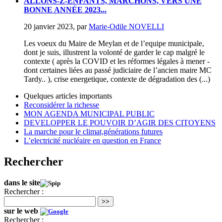
ALLONS-Z-ENFANTS, MARCHONS, VERS UNE
BONNE ANNÉE 2023...
20 janvier 2023
,
par
Marie-Odile NOVELLI
Les voeux du Maire de Meylan et de l’equipe municipale,
dont je suis, illustrent la volonté de garder le cap malgré le
contexte ( après la COVID et les réformes légales à mener -
dont certaines liées au passé judiciaire de l’ancien maire MC
Tardy.. ), crise energetique, contexte de dégradation des (...)
Quelques articles importants
Reconsidérer la richesse
MON AGENDA MUNICIPAL PUBLIC
DEVELOPPER LE POUVOIR D’AGIR DES CITOYENS
La marche pour le climat,générations futures
L’electricité nucléaire en question en France
Rechercher
dans le site
Rechercher :
>>
sur le web
Rechercher :