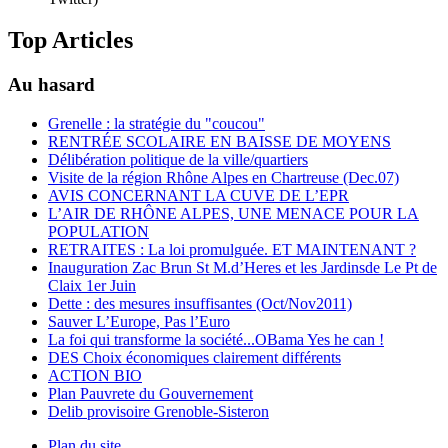
Top Articles
Au hasard
Grenelle : la stratégie du "coucou"
RENTRÉE SCOLAIRE EN BAISSE DE MOYENS
Délibération politique de la ville/quartiers
Visite de la région Rhône Alpes en Chartreuse (Dec.07)
AVIS CONCERNANT LA CUVE DE L’EPR
L’AIR DE RHÔNE ALPES, UNE MENACE POUR LA
POPULATION
RETRAITES : La loi promulguée. ET MAINTENANT ?
Inauguration Zac Brun St M.d’Heres et les Jardinsde Le Pt de
Claix 1er Juin
Dette : des mesures insuffisantes (Oct/Nov2011)
Sauver L’Europe, Pas l’Euro
La foi qui transforme la société...OBama Yes he can !
DES Choix économiques clairement différents
ACTION BIO
Plan Pauvrete du Gouvernement
Delib provisoire Grenoble-Sisteron
Plan du site