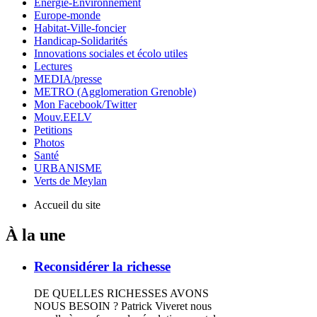
Energie-Environnement
Europe-monde
Habitat-Ville-foncier
Handicap-Solidarités
Innovations sociales et écolo utiles
Lectures
MEDIA/presse
METRO (Agglomeration Grenoble)
Mon Facebook/Twitter
Mouv.EELV
Petitions
Photos
Santé
URBANISME
Verts de Meylan
Accueil du site
À la une
Reconsidérer la richesse
DE QUELLES RICHESSES AVONS
NOUS BESOIN ? Patrick Viveret nous