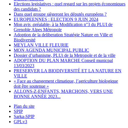
Elections legislatives : quel regard sur les projets économiques
des candidats ?
Dans quel groupe siègeront les députés européens ?
EUROPEENNES : ELECTION 9 JUIN 2024
Mon avis -préalable- à la Modification n°3 du PLUI de
Grenoble Alpes Métropole
Adoption de la deliberation Stratégie Nature en Ville et
Biodiversité
MEYLAN VILLE FLEURIE
MON AGENDA MUNICIPAL PUBLIC
Dossier d’urbanisme, PLUi de la Metropole et de la ville
ADOPTION DU PLAN MARCHE Conseil municpal
13/03/2023
PRESERVER LA BIODIVERSITÉ ET LA NATURE EN
VILLE
« Face au changement climatique, l’agriculture biologique
doit être soutenue »
ALLONS-Z-ENFANTS, MARCHONS, VERS UNE
BONNE ANNÉE 2023...
Plan du site
SPIP
Sarka-SPIP
GPLv3