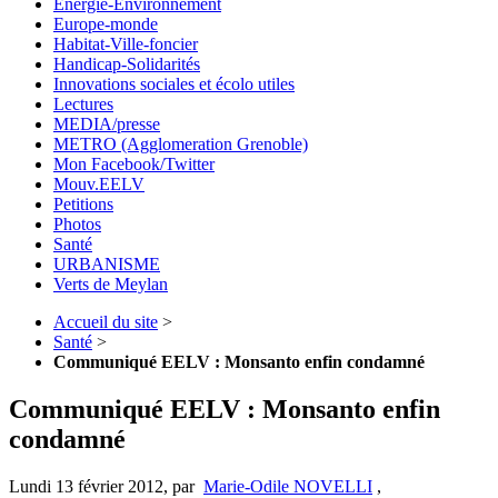
Energie-Environnement
Europe-monde
Habitat-Ville-foncier
Handicap-Solidarités
Innovations sociales et écolo utiles
Lectures
MEDIA/presse
METRO (Agglomeration Grenoble)
Mon Facebook/Twitter
Mouv.EELV
Petitions
Photos
Santé
URBANISME
Verts de Meylan
Accueil du site
>
Santé
>
Communiqué EELV : Monsanto enfin condamné
Communiqué EELV : Monsanto enfin
condamné
Lundi 13 février 2012
,
par
Marie-Odile NOVELLI
,