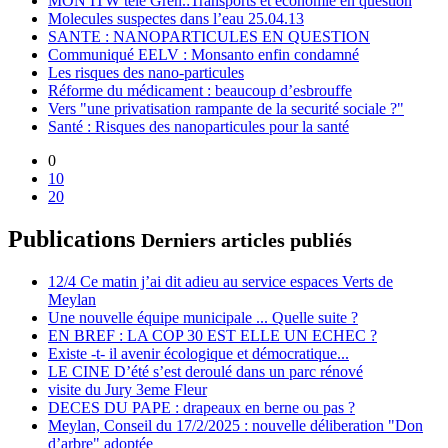
MON ITW télé Gren.:Transports et économie en question
Molecules suspectes dans l’eau 25.04.13
SANTE : NANOPARTICULES EN QUESTION
Communiqué EELV : Monsanto enfin condamné
Les risques des nano-particules
Réforme du médicament : beaucoup d’esbrouffe
Vers "une privatisation rampante de la securité sociale ?"
Santé : Risques des nanoparticules pour la santé
0
10
20
Publications
Derniers articles publiés
12/4 Ce matin j’ai dit adieu au service espaces Verts de
Meylan
Une nouvelle équipe municipale ... Quelle suite ?
EN BREF : LA COP 30 EST ELLE UN ECHEC ?
Existe -t- il avenir écologique et démocratique...
LE CINE D’été s’est deroulé dans un parc rénové
visite du Jury 3eme Fleur
DECES DU PAPE : drapeaux en berne ou pas ?
Meylan, Conseil du 17/2/2025 : nouvelle déliberation "Don
d’arbre" adoptée