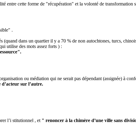
té entre cette forme de "récupération" et la volonté de transformation s
ible" .
és (quand dans un quartier il y a 70 % de non autochtones, turcs, chinois
lise des mots assez forts ) :
ressource".
organisation ou médiation qui ne serait pas dépendant (assignée) à confo
 d’acteur sur l’autre.
rer l’i stitutionnel , et
" renoncer à la chimère d’une ville sans divisi