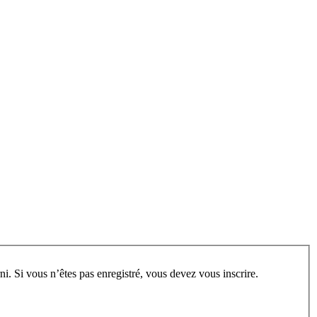
rum, vous devez vous enregistrer au préalable. Merci d’indiquer ci-dessous l’identifiant personnel qui vous a été fourni. Si vous n’êtes pas enregistré, vous devez vous inscrire.