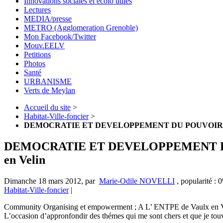
Innovations sociales et écolo utiles
Lectures
MEDIA/presse
METRO (Agglomeration Grenoble)
Mon Facebook/Twitter
Mouv.EELV
Petitions
Photos
Santé
URBANISME
Verts de Meylan
Accueil du site
>
Habitat-Ville-foncier
>
DEMOCRATIE ET DEVELOPPEMENT DU POUVOIR D’A
DEMOCRATIE ET DEVELOPPEMENT DU
en Velin
Dimanche 18 mars 2012
,
par
Marie-Odile NOVELLI
,
popularité : 
Habitat-Ville-foncier
|
Community Organising et empowerment ; A L’ ENTPE de Vaulx en Velin
L’occasion d’appronfondir des thémes qui me sont chers et que je touv