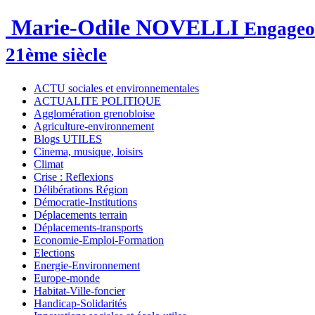
Marie-Odile NOVELLI
Engageon
21ème siècle
ACTU sociales et environnementales
ACTUALITE POLITIQUE
Agglomération grenobloise
Agriculture-environnement
Blogs UTILES
Cinema, musique, loisirs
Climat
Crise : Reflexions
Délibérations Région
Démocratie-Institutions
Déplacements terrain
Déplacements-transports
Economie-Emploi-Formation
Elections
Energie-Environnement
Europe-monde
Habitat-Ville-foncier
Handicap-Solidarités