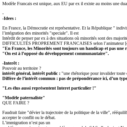
Modèle Francais est unique, aux EU par ex il existe au moins une duali
-
-Idees :
En France, la Démocratie est représentative. Et la République " indivis
l’intégration des minorités "speciale". Il est
Intérdit de penser par ex à des situations où minorités sont des majorit
DIFFICULTÉS PROPREMENT FRANCAISES selon l’animateur [qui uti
"En France, les Minorités sont toujours un handicap et pas une 
"On est à l’opposé du développement communautaire".
-Interêt :
Pouvoir au territoire ?
intérêt général, intérêt public :
"une rhétorique pour invalider toute 
Diffère de l’intérêt commun : pas de prépondérance ici, d’un type
"Les élus aussi représentent Interet particulier !"
"Modèle paternaliste"
QUE FAIRE ?
Faudrait faire "dévier la trajectoire de la politique de la ville", rééquilib
accepter le conflit ou le débat.
L’immigration n’est pas un