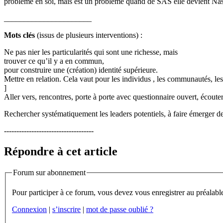
problème en soi, mais est un problème quand de SAS elle devient Nas
______________________
Mots clés
(issus de plusieurs interventions) :
Ne pas nier les particularités qui sont une richesse, mais
trouver ce qu’il y a en commun,
pour construire une (création) identité supérieure.
Mettre en relation. Cela vaut pour les individus , les communautés, les 
]
Aller vers, rencontres, porte à porte avec questionnaire ouvert, écouter
Rechercher systématiquement les leaders potentiels, à faire émerger de
------------------------------------
Répondre à cet article
Forum sur abonnement
Connexion
|
s’inscrire
|
mot de passe oublié ?