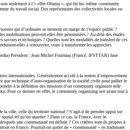
dû non seulement à l’« effet Obama », qui fut lui- même community
omme du travail social. Des représentants des collectivités locales ou
rsonnes qui d’ordinaire se tiennent en marge de l’espace public ?
es mobilisations peuvent-elles être pérennisées ? Au-delà des études
s savoirs et techniques ? Quelles sont les modalités de transfert de ces
onduisent-elles à renouveler, voire à transformer les approches
ordia) Président : Jean-Michel Fourniau (France, IFSTTAR) Jane
ations internationales. Généralement accolé à la notion d’empowerment
nt que technique d’auto-organisation de la société civile pour pallier le
ondre à la définition des missions d’un community organizer telle
y. Pour ce dernier en effet, le community organizing sert avant tout à
 ville, celle du territoire national ? S’agit-il de prendre appui sur
 spatial tel qu’un quartier ? Dans ce cas, la France, avec le
r desquels une communauté est définie ? Ces critères sont-ils propres à
urtout en France. Pourrait-on parler de « communauté » en traduisant