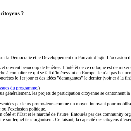
citoyens ?
 sur la Democratie et le Developpement du Pouvoir d’agir. L’occasion d’
es et ouvrent beaucoup de fenètres. L’intérêt de ce colloque est de mixe
che à connaitre ce qui se fait d’intéressant en Europe. Je n’ai pas beauc
crètes le 1er jour et des idées "derangantes" le dernier (voir cr à la fin)
issues du programme
.)
 Plus généralement, les projets de participation citoyenne se cantonnent l
ésentées par leurs promo-teurs comme un moyen innovant pour mobiliser
é ou l’exclusion politique.
 côté et l’Etat et le marché de l’autre. Entourés par des community orga
 sur lequel ils s’organisent. Ce faisant, la capacité des citoyens d’exerc