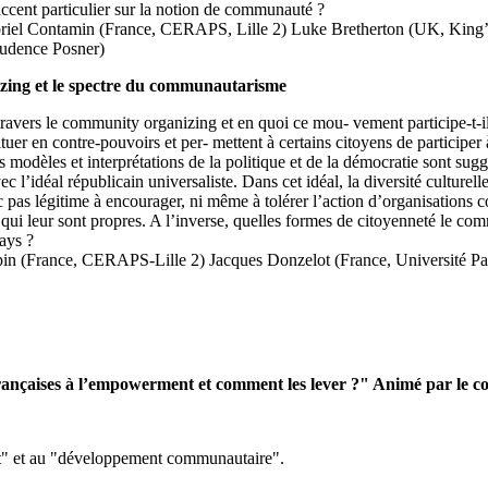
accent particulier sur la notion de communauté ?
briel Contamin (France, CERAPS, Lille 2) Luke Bretherton (UK, King’s
rudence Posner)
izing et le spectre du communautarisme
travers le community organizing et en quoi ce mou- vement participe-t-il
er en contre-pouvoirs et per- mettent à certains citoyens de participer à 
s modèles et interprétations de la politique et de la démocratie sont su
idéal républicain universaliste. Dans cet idéal, la diversité culturelle 
pas légitime à encourager, ni même à tolérer l’action d’organisations 
es qui leur sont propres. A l’inverse, quelles formes de citoyenneté le c
pays ?
lpin (France, CERAPS-Lille 2) Jacques Donzelot (France, Université P
 françaises à l’empowerment et comment les lever ?" Animé par le co
ent" et au "développement communautaire".