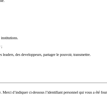
se.
institutions.
 ;
s leaders, des developpeurs, partager le pouvoir, transmettre.
Pour participer à ce fo