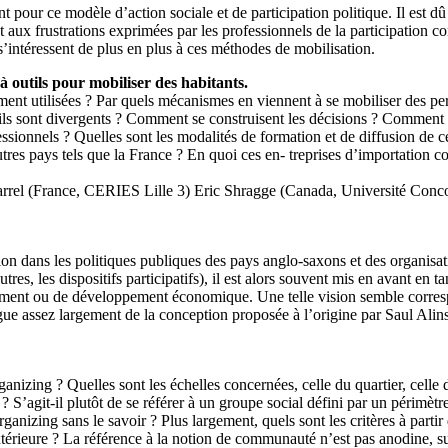
 pour ce modèle d’action sociale et de participation politique. Il est 
et aux frustrations exprimées par les professionnels de la participation c
intéressent de plus en plus à ces méthodes de mobilisation.
 outils pour mobiliser des habitants.
mment utilisées ? Par quels mécanismes en viennent à se mobiliser des pe
ils sont divergents ? Comment se construisent les décisions ? Comment l
ssionnels ? Quelles sont les modalités de formation et de diffusion de ce
tres pays tels que la France ? En quoi ces en- treprises d’importation c
rrel (France, CERIES Lille 3) Eric Shragge (Canada, Université Conc
tion dans les politiques publiques des pays anglo-saxons et des organis
s, les dispositifs participatifs), il est alors souvent mis en avant en ta
ement ou de développement économique. Une telle vision semble corresp
e assez largement de la conception proposée à l’origine par Saul Alinsk
ng ? Quelles sont les échelles concernées, celle du quartier, celle de la
? S’agit-il plutôt de se référer à un groupe social défini par un périmètre
ganizing sans le savoir ? Plus largement, quels sont les critères à parti
térieure ? La référence à la notion de communauté n’est pas anodine, s