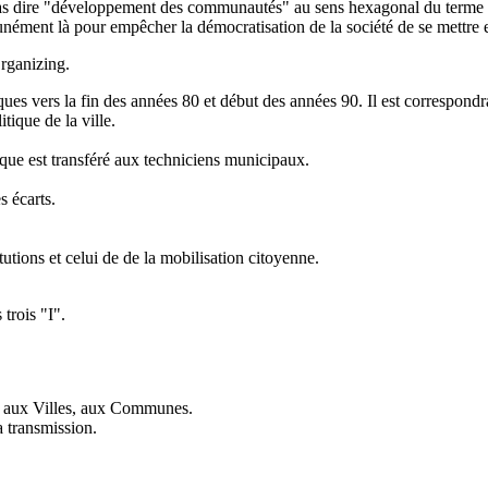
as dire "développement des communautés" au sens hexagonal du terme m
nément là pour empêcher la démocratisation de la société de se mettre en
rganizing.
ques vers la fin des années 80 et début des années 90. Il est correspondr
itique de la ville.
hnique est transféré aux techniciens municipaux.
s écarts.
tutions et celui de de la mobilisation citoyenne.
 trois "I".
is aux Villes, aux Communes.
a transmission.