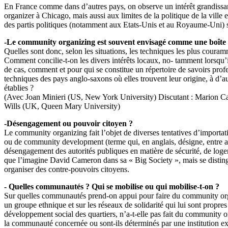
En France comme dans d’autres pays, on observe un intérêt grandissant
organizer à Chicago, mais aussi aux limites de la politique de la ville 
des partis politiques (notamment aux Etats-Unis et au Royaume-Uni) s’
-Le community organizing est souvent envisagé comme une boîte à
Quelles sont donc, selon les situations, les techniques les plus coura
Comment concilie-t-on les divers intérêts locaux, no- tamment lorsqu’
de cas, comment et pour qui se constitue un répertoire de savoirs profe
techniques des pays anglo-saxons où elles trouvent leur origine, à d’au
établies ?
(Avec Joan Minieri (US, New York University) Discutant : Marion Ca
Wills (UK, Queen Mary University)
-Désengagement ou pouvoir citoyen ?
Le community organizing fait l’objet de diverses tentatives d’importa
ou de community development (terme qui, en anglais, désigne, entre autre
désengagement des autorités publiques en matière de sécurité, de log
que l’imagine David Cameron dans sa « Big Society », mais se distingu
organiser des contre-pouvoirs citoyens.
- Quelles communautés ? Qui se mobilise ou qui mobilise-t-on ?
Sur quelles communautés prend-on appui pour faire du community organizi
un groupe ethnique et sur les réseaux de solidarité qui lui sont propres 
développement social des quartiers, n’a-t-elle pas fait du community or
la communauté concernée ou sont-ils déterminés par une institution ex