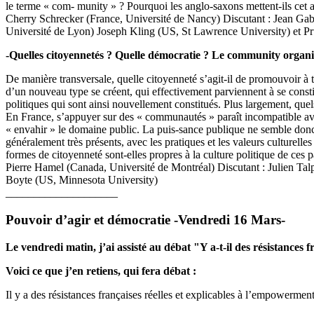
le terme « com- munity » ? Pourquoi les anglo-saxons mettent-ils cet 
Cherry Schrecker (France, Université de Nancy) Discutant : Jean Ga
Université de Lyon) Joseph Kling (US, St Lawrence University) et P
-Quelles citoyennetés ? Quelle démocratie ? Le community organ
De manière transversale, quelle citoyenneté s’agit-il de promouvoir à 
d’un nouveau type se créent, qui effectivement parviennent à se constitu
politiques qui sont ainsi nouvellement constitués. Plus largement, quel
En France, s’appuyer sur des « communautés » paraît incompatible avec l’
« envahir » le domaine public. La puis-sance publique ne semble donc 
généralement très présents, avec les pratiques et les valeurs culturell
formes de citoyenneté sont-elles propres à la culture politique de ces 
Pierre Hamel (Canada, Université de Montréal) Discutant : Julien Ta
Boyte (US, Minnesota University)
____________________
Pouvoir d’agir et démocratie -Vendredi 16 Mars-
Le vendredi matin, j’ai assisté au débat "Y a-t-il des résistances
Voici ce que j’en retiens, qui fera débat :
Il y a des résistances françaises réelles et explicables à l’empowerm