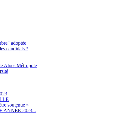
rbre" adoptée
des candidats ?
le Alpes Métropole
rsité
023
ILLE
être soutenue »
ANNÉE 2023...