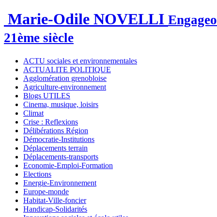
Marie-Odile NOVELLI
Engageon
21ème siècle
ACTU sociales et environnementales
ACTUALITE POLITIQUE
Agglomération grenobloise
Agriculture-environnement
Blogs UTILES
Cinema, musique, loisirs
Climat
Crise : Reflexions
Délibérations Région
Démocratie-Institutions
Déplacements terrain
Déplacements-transports
Economie-Emploi-Formation
Elections
Energie-Environnement
Europe-monde
Habitat-Ville-foncier
Handicap-Solidarités