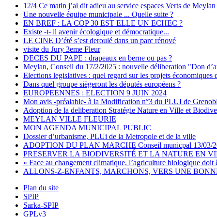
12/4 Ce matin j’ai dit adieu au service espaces Verts de Meylan
Une nouvelle équipe municipale ... Quelle suite ?
EN BREF : LA COP 30 EST ELLE UN ECHEC ?
Existe -t- il avenir écologique et démocratique...
LE CINE D’été s’est deroulé dans un parc rénové
visite du Jury 3eme Fleur
DECES DU PAPE : drapeaux en berne ou pas ?
Meylan, Conseil du 17/2/2025 : nouvelle déliberation "Don d’a
Elections legislatives : quel regard sur les projets économiques 
Dans quel groupe siègeront les députés européens ?
EUROPEENNES : ELECTION 9 JUIN 2024
Mon avis -préalable- à la Modification n°3 du PLUI de Grenob
Adoption de la deliberation Stratégie Nature en Ville et Biodive
MEYLAN VILLE FLEURIE
MON AGENDA MUNICIPAL PUBLIC
Dossier d’urbanisme, PLUi de la Metropole et de la ville
ADOPTION DU PLAN MARCHE Conseil municpal 13/03/2
PRESERVER LA BIODIVERSITÉ ET LA NATURE EN V
« Face au changement climatique, l’agriculture biologique doit 
ALLONS-Z-ENFANTS, MARCHONS, VERS UNE BONNE 
Plan du site
SPIP
Sarka-SPIP
GPLv3