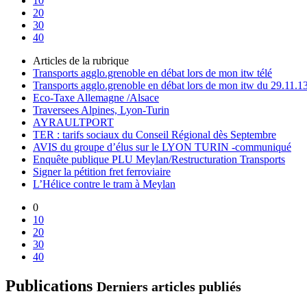
10
20
30
40
Articles de la rubrique
Transports agglo.grenoble en débat lors de mon itw télé
Transports agglo.grenoble en débat lors de mon itw du 29.11.1
Eco-Taxe Allemagne /Alsace
Traversees Alpines, Lyon-Turin
AYRAULTPORT
TER : tarifs sociaux du Conseil Régional dès Septembre
AVIS du groupe d’élus sur le LYON TURIN -communiqué
Enquête publique PLU Meylan/Restructuration Transports
Signer la pétition fret ferroviaire
L’Hélice contre le tram à Meylan
0
10
20
30
40
Publications
Derniers articles publiés