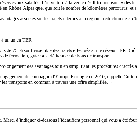
réservés aux salariés. L’ouverture à la vente d’« Illico mensuel » dès l
en Rhône-Alpes quel que soit le nombre de kilomètres parcourus, et sa
vantages associés sur les trajets internes à la région : réduction de 25 
is à un an en TER
ctions de 75 % sur l’ensemble des trajets effectués sur le réseau TER Rhô
s de formation, grâce à la délivrance de bons de transport.
prolongement des avantages tout en simplifiant les procédures d’accès au
it un engagement de campagne d’Europe Ecologie en 2010, rappelle Corin
r les transports en commun à travers une offre simplifiée. »
Pour participer à ce fo