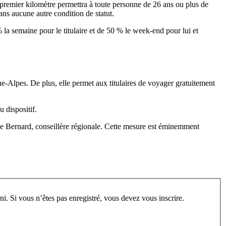
e premier kilomètre permettra à toute personne de 26 ans ou plus de
ns aucune autre condition de statut.
% la semaine pour le titulaire et de 50 % le week-end pour lui et
ne-Alpes. De plus, elle permet aux titulaires de voyager gratuitement
 dispositif.
ne Bernard, conseillère régionale. Cette mesure est éminemment
rum, vous devez vous enregistrer au préalable. Merci d’indiquer ci-dessous l’identifiant personnel qui vous a été fourni. Si vous n’êtes pas enregistré, vous devez vous inscrire.