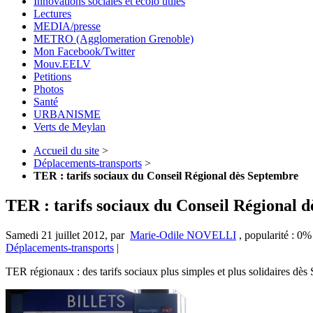
Innovations sociales et écolo utiles
Lectures
MEDIA/presse
METRO (Agglomeration Grenoble)
Mon Facebook/Twitter
Mouv.EELV
Petitions
Photos
Santé
URBANISME
Verts de Meylan
Accueil du site
>
Déplacements-transports
>
TER : tarifs sociaux du Conseil Régional dès Septembre
TER : tarifs sociaux du Conseil Régional 
Samedi 21 juillet 2012
,
par
Marie-Odile NOVELLI
,
popularité : 0%
Déplacements-transports
|
TER régionaux : des tarifs sociaux plus simples et plus solidaires dè