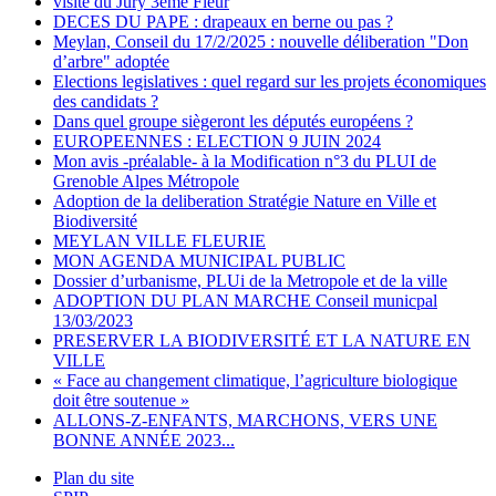
visite du Jury 3eme Fleur
DECES DU PAPE : drapeaux en berne ou pas ?
Meylan, Conseil du 17/2/2025 : nouvelle déliberation "Don
d’arbre" adoptée
Elections legislatives : quel regard sur les projets économiques
des candidats ?
Dans quel groupe siègeront les députés européens ?
EUROPEENNES : ELECTION 9 JUIN 2024
Mon avis -préalable- à la Modification n°3 du PLUI de
Grenoble Alpes Métropole
Adoption de la deliberation Stratégie Nature en Ville et
Biodiversité
MEYLAN VILLE FLEURIE
MON AGENDA MUNICIPAL PUBLIC
Dossier d’urbanisme, PLUi de la Metropole et de la ville
ADOPTION DU PLAN MARCHE Conseil municpal
13/03/2023
PRESERVER LA BIODIVERSITÉ ET LA NATURE EN
VILLE
« Face au changement climatique, l’agriculture biologique
doit être soutenue »
ALLONS-Z-ENFANTS, MARCHONS, VERS UNE
BONNE ANNÉE 2023...
Plan du site