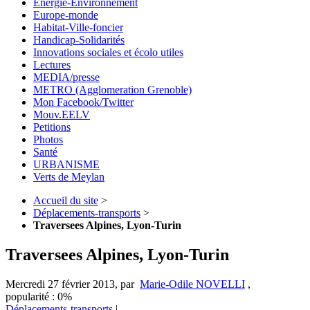
Energie-Environnement
Europe-monde
Habitat-Ville-foncier
Handicap-Solidarités
Innovations sociales et écolo utiles
Lectures
MEDIA/presse
METRO (Agglomeration Grenoble)
Mon Facebook/Twitter
Mouv.EELV
Petitions
Photos
Santé
URBANISME
Verts de Meylan
Accueil du site
>
Déplacements-transports
>
Traversees Alpines, Lyon-Turin
Traversees Alpines, Lyon-Turin
Mercredi 27 février 2013
,
par
Marie-Odile NOVELLI
,
popularité : 0%
Déplacements-transports
|