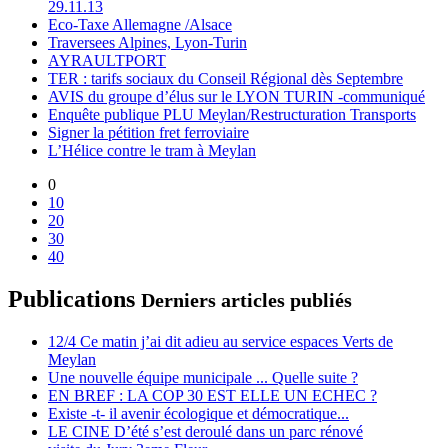
29.11.13
Eco-Taxe Allemagne /Alsace
Traversees Alpines, Lyon-Turin
AYRAULTPORT
TER : tarifs sociaux du Conseil Régional dès Septembre
AVIS du groupe d’élus sur le LYON TURIN -communiqué
Enquête publique PLU Meylan/Restructuration Transports
Signer la pétition fret ferroviaire
L’Hélice contre le tram à Meylan
0
10
20
30
40
Publications
Derniers articles publiés
12/4 Ce matin j’ai dit adieu au service espaces Verts de
Meylan
Une nouvelle équipe municipale ... Quelle suite ?
EN BREF : LA COP 30 EST ELLE UN ECHEC ?
Existe -t- il avenir écologique et démocratique...
LE CINE D’été s’est deroulé dans un parc rénové