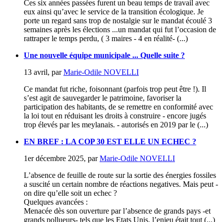
Ces six années passées furent un beau temps de travail avec
eux ainsi qu’avec le service de la transition écologique. Je
porte un regard sans trop de nostalgie sur le mandat écoulé 3
semaines après les élections ...un mandat qui fut l’occasion de
rattraper le temps perdu, ( 3 maires - 4 en réalité- (...)
Une nouvelle équipe municipale ... Quelle suite ?
13 avril
,
par
Marie-Odile NOVELLI
Ce mandat fut riche, foisonnant (parfois trop peut être !). Il
s’est agit de sauvegarder le patrimoine, favoriser la
participation des habitants, de se remettre en conformité avec
la loi tout en réduisant les droits à construire - encore jugés
trop élevés par les meylanais. - autorisés en 2019 par le (...)
EN BREF : LA COP 30 EST ELLE UN ECHEC ?
1er décembre 2025
,
par
Marie-Odile NOVELLI
L’absence de feuille de route sur la sortie des énergies fossiles
a suscité un certain nombre de réactions negatives. Mais peut -
on dire qu’elle soit un echec ?
Quelques avancées :
Menacée dès son ouverture par l’absence de grands pays -et
grands pollueurs- tels que les Etats Unis, l’enjeu était tout (...)