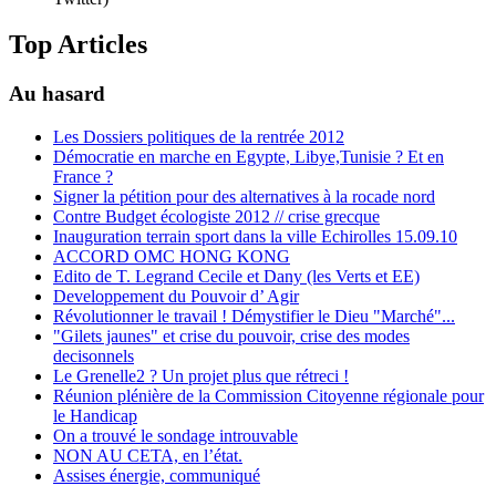
Top Articles
Au hasard
Les Dossiers politiques de la rentrée 2012
Démocratie en marche en Egypte, Libye,Tunisie ? Et en
France ?
Signer la pétition pour des alternatives à la rocade nord
Contre Budget écologiste 2012 // crise grecque
Inauguration terrain sport dans la ville Echirolles 15.09.10
ACCORD OMC HONG KONG
Edito de T. Legrand Cecile et Dany (les Verts et EE)
Developpement du Pouvoir d’ Agir
Révolutionner le travail ! Démystifier le Dieu "Marché"...
"Gilets jaunes" et crise du pouvoir, crise des modes
decisonnels
Le Grenelle2 ? Un projet plus que rétreci !
Réunion plénière de la Commission Citoyenne régionale pour
le Handicap
On a trouvé le sondage introuvable
NON AU CETA, en l’état.
Assises énergie, communiqué