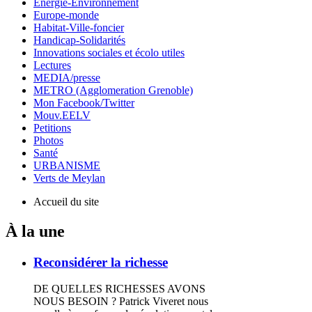
Energie-Environnement
Europe-monde
Habitat-Ville-foncier
Handicap-Solidarités
Innovations sociales et écolo utiles
Lectures
MEDIA/presse
METRO (Agglomeration Grenoble)
Mon Facebook/Twitter
Mouv.EELV
Petitions
Photos
Santé
URBANISME
Verts de Meylan
Accueil du site
À la une
Reconsidérer la richesse
DE QUELLES RICHESSES AVONS
NOUS BESOIN ? Patrick Viveret nous