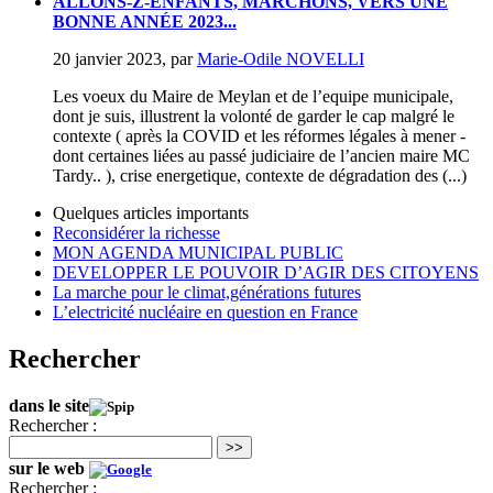
ALLONS-Z-ENFANTS, MARCHONS, VERS UNE
BONNE ANNÉE 2023...
20 janvier 2023
,
par
Marie-Odile NOVELLI
Les voeux du Maire de Meylan et de l’equipe municipale,
dont je suis, illustrent la volonté de garder le cap malgré le
contexte ( après la COVID et les réformes légales à mener -
dont certaines liées au passé judiciaire de l’ancien maire MC
Tardy.. ), crise energetique, contexte de dégradation des (...)
Quelques articles importants
Reconsidérer la richesse
MON AGENDA MUNICIPAL PUBLIC
DEVELOPPER LE POUVOIR D’AGIR DES CITOYENS
La marche pour le climat,générations futures
L’electricité nucléaire en question en France
Rechercher
dans le site
Rechercher :
>>
sur le web
Rechercher :