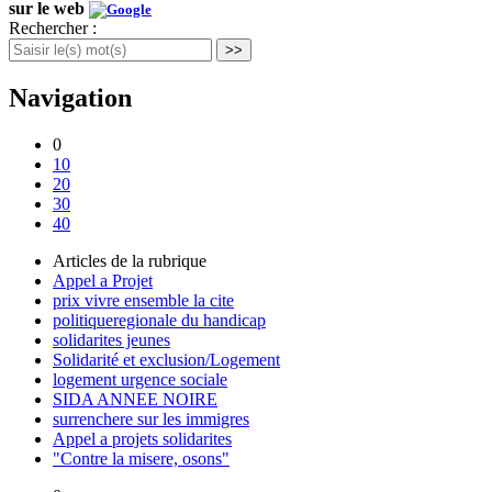
sur le web
Rechercher :
>>
Navigation
0
10
20
30
40
Articles de la rubrique
Appel a Projet
prix vivre ensemble la cite
politiqueregionale du handicap
solidarites jeunes
Solidarité et exclusion/Logement
logement urgence sociale
SIDA ANNEE NOIRE
surrenchere sur les immigres
Appel a projets solidarites
"Contre la misere, osons"