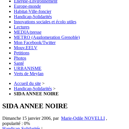
Energie-Environnement
Europe-monde
Habitat-Ville-foncier
Handicap-Solidarités
Innovations sociales et écolo utiles
Lectures
MEDIA/presse
METRO (Agglomeration Grenoble)
Mon Facebook/Twitter
Mouv.EELV
Petitions
Photos
Santé
URBANISME
Verts de Meylan
Accueil du site
>
Handicap-Solidarités
>
SIDA ANNEE NOIRE
SIDA ANNEE NOIRE
Dimanche 15 janvier 2006
,
par
Marie-Odile NOVELLI
,
popularité : 0%
Handicap-Solidarités
|