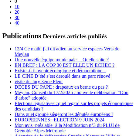
0
10
20
30
40
Publications
Derniers articles publiés
12/4 Ce matin j’ai dit adieu au service espaces Verts de
Meylan
Une nouvelle équipe municipale ... Quelle suite ?
EN BREF : LA COP 30 EST ELLE UN ECHEC ?
Existe -t- il avenir écologique et démocratique...
LE CINE D’été s’est deroulé dans un parc rénové
visite du Jury 3eme Fleur
DECES DU PAPE : drapeaux en berne ou pas ?
Meylan, Conseil du 17/2/2025 : nouvelle déliberation "Don
d’arbre" adoptée
Elections legislatives : quel regard sur les projets économiques
des candidats ?
Dans quel groupe siègeront les députés européens ?
EUROPEENNES : ELECTION 9 JUIN 2024
Mon avis -préalable- à la Modification n°3 du PLUI de
Grenoble Alpes Métropole