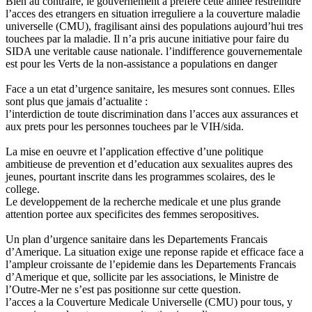
Bien au contraire, le gouvernement a prefere cette annee restreindre
l’acces des etrangers en situation irreguliere a la couverture maladie
universelle (CMU), fragilisant ainsi des populations aujourd’hui tres
touchees par la maladie. Il n’a pris aucune initiative pour faire du
SIDA une veritable cause nationale. l’indifference gouvernementale
est pour les Verts de la non-assistance a populations en danger
Face a un etat d’urgence sanitaire, les mesures sont connues. Elles
sont plus que jamais d’actualite :
l’interdiction de toute discrimination dans l’acces aux assurances et
aux prets pour les personnes touchees par le VIH/sida.
La mise en oeuvre et l’application effective d’une politique
ambitieuse de prevention et d’education aux sexualites aupres des
jeunes, pourtant inscrite dans les programmes scolaires, des le
college.
Le developpement de la recherche medicale et une plus grande
attention portee aux specificites des femmes seropositives.
Un plan d’urgence sanitaire dans les Departements Francais
d’Amerique. La situation exige une reponse rapide et efficace face a
l’ampleur croissante de l’epidemie dans les Departements Francais
d’Amerique et que, sollicite par les associations, le Ministre de
l’Outre-Mer ne s’est pas positionne sur cette question.
l’acces a la Couverture Medicale Universelle (CMU) pour tous, y