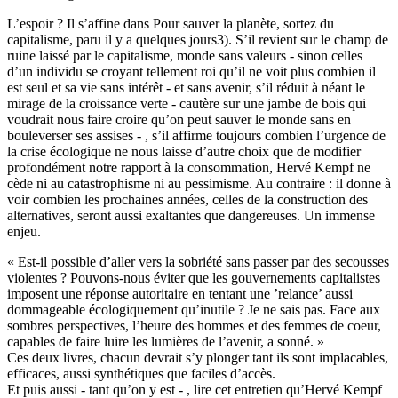
L’espoir ? Il s’affine dans Pour sauver la planète, sortez du
capitalisme, paru il y a quelques jours3). S’il revient sur le champ de
ruine laissé par le capitalisme, monde sans valeurs - sinon celles
d’un individu se croyant tellement roi qu’il ne voit plus combien il
est seul et sa vie sans intérêt - et sans avenir, s’il réduit à néant le
mirage de la croissance verte - cautère sur une jambe de bois qui
voudrait nous faire croire qu’on peut sauver le monde sans en
bouleverser ses assises - , s’il affirme toujours combien l’urgence de
la crise écologique ne nous laisse d’autre choix que de modifier
profondément notre rapport à la consommation, Hervé Kempf ne
cède ni au catastrophisme ni au pessimisme. Au contraire : il donne à
voir combien les prochaines années, celles de la construction des
alternatives, seront aussi exaltantes que dangereuses. Un immense
enjeu.
« Est-il possible d’aller vers la sobriété sans passer par des secousses
violentes ? Pouvons-nous éviter que les gouvernements capitalistes
imposent une réponse autoritaire en tentant une ’relance’ aussi
dommageable écologiquement qu’inutile ? Je ne sais pas. Face aux
sombres perspectives, l’heure des hommes et des femmes de coeur,
capables de faire luire les lumières de l’avenir, a sonné. »
Ces deux livres, chacun devrait s’y plonger tant ils sont implacables,
efficaces, aussi synthétiques que faciles d’accès.
Et puis aussi - tant qu’on y est - , lire cet entretien qu’Hervé Kempf