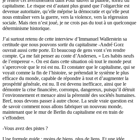
je réitère cet avertissement dans Pour sauver la planète, sortez du
capitalisme. Le risque est d’autant plus grand que l’oligarchie est
devenue autoritaire, qu’elle méprise la démocratie et qu’elle peut
nous entraîner vers la guerre, vers la violence, vers la régression
sociale. Mais rien n’est joué, je ne crois pas du tout à un quelconque
déterminisme historique.
J’ai surtout retenu de cette interview d’Immanuel Wallerstein sa
certitude que nous pouvons sortir du capitalisme -André Gorz
ouvrait aussi cette porte. Et beaucoup de gens vont s’en rendre
compte. Ça me fait penser au conte d’Andersen, « Les habits neufs
de l’empereur ». On est dans cette situation où tout le monde peut
s’apercevoir que le roi est nu. Et constater que le capitalisme, qui se
voyait comme la fin de l’histoire, se prétendait le système le plus
efficace du monde, capable de répondre à tout et d’augmenter la
prospérité générale, est nu. Il est devenu inefficace, ainsi que le
démontre la crise financière, corrompu, dangereux, puisqu’il détruit
l’environnement et menace ainsi la pérennité des sociétés humaines.
Bref, nous devons passer à autre chose. La seule vraie question est
de savoir comment nous allons fabriquer un nouveau monde,
maintenant que le mur de Berlin du capitalisme est en train de
s’effondrer.
-Vous avez des pistes ?
Une formule guide : moins de biens, plus de liens. Et une idée