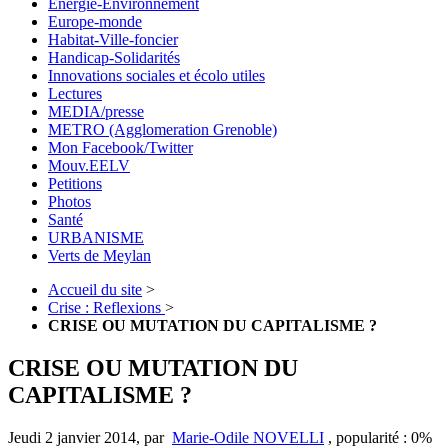
Energie-Environnement
Europe-monde
Habitat-Ville-foncier
Handicap-Solidarités
Innovations sociales et écolo utiles
Lectures
MEDIA/presse
METRO (Agglomeration Grenoble)
Mon Facebook/Twitter
Mouv.EELV
Petitions
Photos
Santé
URBANISME
Verts de Meylan
Accueil du site
>
Crise : Reflexions
>
CRISE OU MUTATION DU CAPITALISME ?
CRISE OU MUTATION DU
CAPITALISME ?
Jeudi 2 janvier 2014
,
par
Marie-Odile NOVELLI
,
popularité : 0%