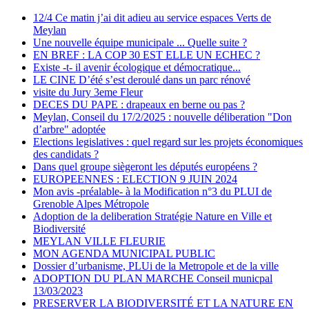
12/4 Ce matin j’ai dit adieu au service espaces Verts de
Meylan
Une nouvelle équipe municipale ... Quelle suite ?
EN BREF : LA COP 30 EST ELLE UN ECHEC ?
Existe -t- il avenir écologique et démocratique...
LE CINE D’été s’est deroulé dans un parc rénové
visite du Jury 3eme Fleur
DECES DU PAPE : drapeaux en berne ou pas ?
Meylan, Conseil du 17/2/2025 : nouvelle déliberation "Don
d’arbre" adoptée
Elections legislatives : quel regard sur les projets économiques
des candidats ?
Dans quel groupe siègeront les députés européens ?
EUROPEENNES : ELECTION 9 JUIN 2024
Mon avis -préalable- à la Modification n°3 du PLUI de
Grenoble Alpes Métropole
Adoption de la deliberation Stratégie Nature en Ville et
Biodiversité
MEYLAN VILLE FLEURIE
MON AGENDA MUNICIPAL PUBLIC
Dossier d’urbanisme, PLUi de la Metropole et de la ville
ADOPTION DU PLAN MARCHE Conseil municpal
13/03/2023
PRESERVER LA BIODIVERSITÉ ET LA NATURE EN