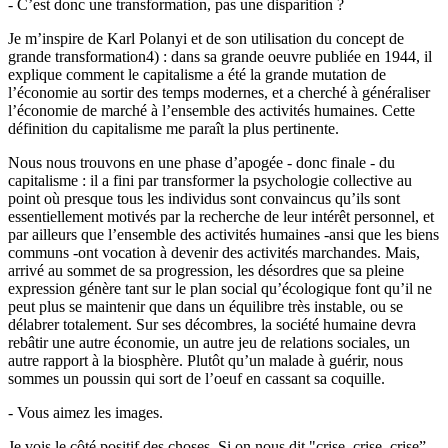
- C’est donc une transformation, pas une disparition ?
Je m’inspire de Karl Polanyi et de son utilisation du concept de
grande transformation4) : dans sa grande oeuvre publiée en 1944, il
explique comment le capitalisme a été la grande mutation de
l’économie au sortir des temps modernes, et a cherché à généraliser
l’économie de marché à l’ensemble des activités humaines. Cette
définition du capitalisme me paraît la plus pertinente.
Nous nous trouvons en une phase d’apogée - donc finale - du
capitalisme : il a fini par transformer la psychologie collective au
point où presque tous les individus sont convaincus qu’ils sont
essentiellement motivés par la recherche de leur intérêt personnel, et
par ailleurs que l’ensemble des activités humaines -ansi que les biens
communs -ont vocation à devenir des activités marchandes. Mais,
arrivé au sommet de sa progression, les désordres que sa pleine
expression génère tant sur le plan social qu’écologique font qu’il ne
peut plus se maintenir que dans un équilibre très instable, ou se
délabrer totalement. Sur ses décombres, la société humaine devra
rebâtir une autre économie, un autre jeu de relations sociales, un
autre rapport à la biosphère. Plutôt qu’un malade à guérir, nous
sommes un poussin qui sort de l’oeuf en cassant sa coquille.
- Vous aimez les images.
Je vois le côté positif des choses. Si on nous dit "crise, crise, crise”,