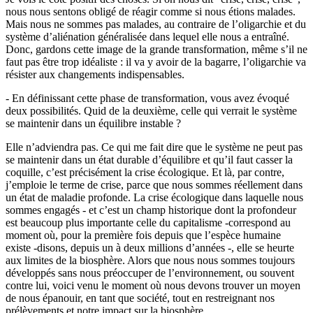
nous nous sentons obligé de réagir comme si nous étions malades.
Mais nous ne sommes pas malades, au contraire de l’oligarchie et du
système d’aliénation généralisée dans lequel elle nous a entraîné.
Donc, gardons cette image de la grande transformation, même s’il ne
faut pas être trop idéaliste : il va y avoir de la bagarre, l’oligarchie va
résister aux changements indispensables.
- En définissant cette phase de transformation, vous avez évoqué
deux possibilités. Quid de la deuxième, celle qui verrait le système
se maintenir dans un équilibre instable ?
Elle n’adviendra pas. Ce qui me fait dire que le système ne peut pas
se maintenir dans un état durable d’équilibre et qu’il faut casser la
coquille, c’est précisément la crise écologique. Et là, par contre,
j’emploie le terme de crise, parce que nous sommes réellement dans
un état de maladie profonde. La crise écologique dans laquelle nous
sommes engagés - et c’est un champ historique dont la profondeur
est beaucoup plus importante celle du capitalisme -correspond au
moment où, pour la première fois depuis que l’espèce humaine
existe -disons, depuis un à deux millions d’années -, elle se heurte
aux limites de la biosphère. Alors que nous nous sommes toujours
développés sans nous préoccuper de l’environnement, ou souvent
contre lui, voici venu le moment où nous devons trouver un moyen
de nous épanouir, en tant que société, tout en restreignant nos
prélèvements et notre impact sur la biosphère.