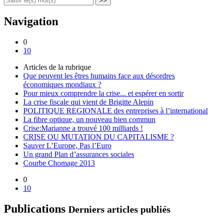
>>
Navigation
0
10
Articles de la rubrique
Que peuvent les êtres humains face aux désordres
économiques mondiaux ?
Pour mieux comprendre la crise... et espérer en sortir
La crise fiscale qui vient de Brigitte Alepin
POLITIQUE REGIONALE des entreprises à l’international
La fibre optique, un nouveau bien commun
Crise:Marianne a trouvé 100 milliards !
CRISE OU MUTATION DU CAPITALISME ?
Sauver L’Europe, Pas l’Euro
Un grand Plan d’assurances sociales
Courbe Chomage 2013
0
10
Publications
Derniers articles publiés