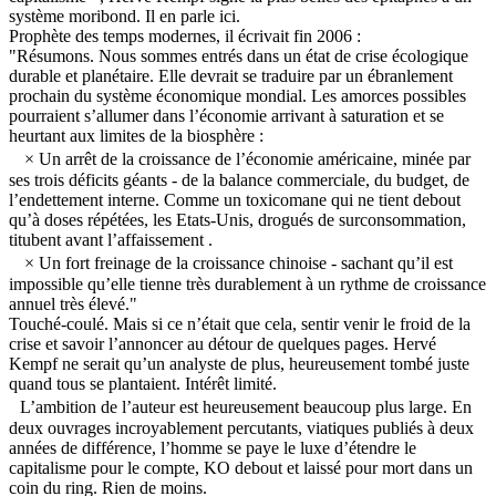
système moribond. Il en parle ici.
Prophète des temps modernes, il écrivait fin 2006 :
"Résumons. Nous sommes entrés dans un état de crise écologique
durable et planétaire. Elle devrait se traduire par un ébranlement
prochain du système économique mondial. Les amorces possibles
pourraient s’allumer dans l’économie arrivant à saturation et se
heurtant aux limites de la biosphère :
× Un arrêt de la croissance de l’économie américaine, minée par
ses trois déficits géants - de la balance commerciale, du budget, de
l’endettement interne. Comme un toxicomane qui ne tient debout
qu’à doses répétées, les Etats-Unis, drogués de surconsommation,
titubent avant l’affaissement .
× Un fort freinage de la croissance chinoise - sachant qu’il est
impossible qu’elle tienne très durablement à un rythme de croissance
annuel très élevé."
Touché-coulé. Mais si ce n’était que cela, sentir venir le froid de la
crise et savoir l’annoncer au détour de quelques pages. Hervé
Kempf ne serait qu’un analyste de plus, heureusement tombé juste
quand tous se plantaient. Intérêt limité.
L’ambition de l’auteur est heureusement beaucoup plus large. En
deux ouvrages incroyablement percutants, viatiques publiés à deux
années de différence, l’homme se paye le luxe d’étendre le
capitalisme pour le compte, KO debout et laissé pour mort dans un
coin du ring. Rien de moins.