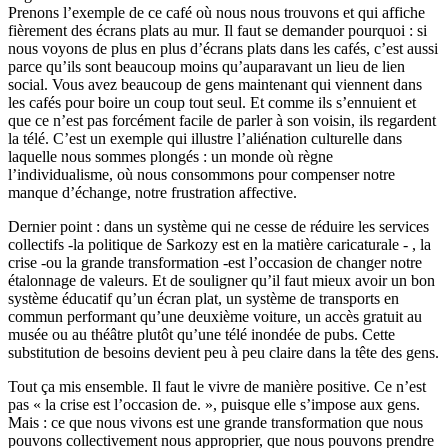
Prenons l’exemple de ce café où nous nous trouvons et qui affiche
fièrement des écrans plats au mur. Il faut se demander pourquoi : si
nous voyons de plus en plus d’écrans plats dans les cafés, c’est aussi
parce qu’ils sont beaucoup moins qu’auparavant un lieu de lien
social. Vous avez beaucoup de gens maintenant qui viennent dans
les cafés pour boire un coup tout seul. Et comme ils s’ennuient et
que ce n’est pas forcément facile de parler à son voisin, ils regardent
la télé. C’est un exemple qui illustre l’aliénation culturelle dans
laquelle nous sommes plongés : un monde où règne
l’individualisme, où nous consommons pour compenser notre
manque d’échange, notre frustration affective.
Dernier point : dans un système qui ne cesse de réduire les services
collectifs -la politique de Sarkozy est en la matière caricaturale - , la
crise -ou la grande transformation -est l’occasion de changer notre
étalonnage de valeurs. Et de souligner qu’il faut mieux avoir un bon
système éducatif qu’un écran plat, un système de transports en
commun performant qu’une deuxième voiture, un accès gratuit au
musée ou au théâtre plutôt qu’une télé inondée de pubs. Cette
substitution de besoins devient peu à peu claire dans la tête des gens.
Tout ça mis ensemble. Il faut le vivre de manière positive. Ce n’est
pas « la crise est l’occasion de. », puisque elle s’impose aux gens.
Mais : ce que nous vivons est une grande transformation que nous
pouvons collectivement nous approprier, que nous pouvons prendre