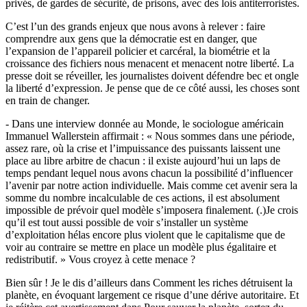
privés, de gardes de sécurité, de prisons, avec des lois antiterroristes.
C’est l’un des grands enjeux que nous avons à relever : faire
comprendre aux gens que la démocratie est en danger, que
l’expansion de l’appareil policier et carcéral, la biométrie et la
croissance des fichiers nous menacent et menacent notre liberté. La
presse doit se réveiller, les journalistes doivent défendre bec et ongle
la liberté d’expression. Je pense que de ce côté aussi, les choses sont
en train de changer.
- Dans une interview donnée au Monde, le sociologue américain
Immanuel Wallerstein affirmait : « Nous sommes dans une période,
assez rare, où la crise et l’impuissance des puissants laissent une
place au libre arbitre de chacun : il existe aujourd’hui un laps de
temps pendant lequel nous avons chacun la possibilité d’influencer
l’avenir par notre action individuelle. Mais comme cet avenir sera la
somme du nombre incalculable de ces actions, il est absolument
impossible de prévoir quel modèle s’imposera finalement. (.)Je crois
qu’il est tout aussi possible de voir s’installer un système
d’exploitation hélas encore plus violent que le capitalisme que de
voir au contraire se mettre en place un modèle plus égalitaire et
redistributif. » Vous croyez à cette menace ?
Bien sûr ! Je le dis d’ailleurs dans Comment les riches détruisent la
planète, en évoquant largement ce risque d’une dérive autoritaire. Et