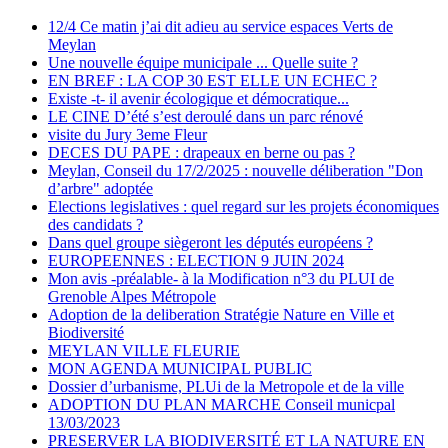
12/4 Ce matin j’ai dit adieu au service espaces Verts de
Meylan
Une nouvelle équipe municipale ... Quelle suite ?
EN BREF : LA COP 30 EST ELLE UN ECHEC ?
Existe -t- il avenir écologique et démocratique...
LE CINE D’été s’est deroulé dans un parc rénové
visite du Jury 3eme Fleur
DECES DU PAPE : drapeaux en berne ou pas ?
Meylan, Conseil du 17/2/2025 : nouvelle déliberation "Don
d’arbre" adoptée
Elections legislatives : quel regard sur les projets économiques
des candidats ?
Dans quel groupe siègeront les députés européens ?
EUROPEENNES : ELECTION 9 JUIN 2024
Mon avis -préalable- à la Modification n°3 du PLUI de
Grenoble Alpes Métropole
Adoption de la deliberation Stratégie Nature en Ville et
Biodiversité
MEYLAN VILLE FLEURIE
MON AGENDA MUNICIPAL PUBLIC
Dossier d’urbanisme, PLUi de la Metropole et de la ville
ADOPTION DU PLAN MARCHE Conseil municpal
13/03/2023
PRESERVER LA BIODIVERSITÉ ET LA NATURE EN