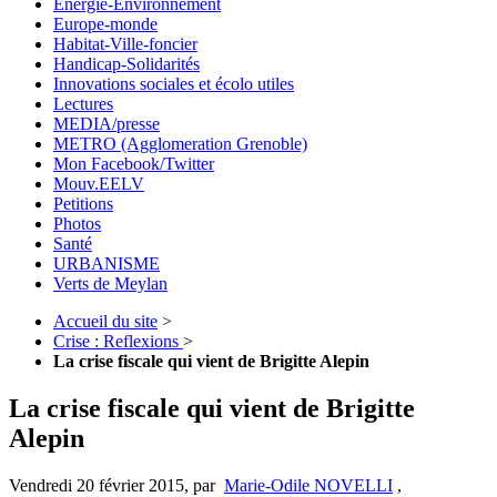
Energie-Environnement
Europe-monde
Habitat-Ville-foncier
Handicap-Solidarités
Innovations sociales et écolo utiles
Lectures
MEDIA/presse
METRO (Agglomeration Grenoble)
Mon Facebook/Twitter
Mouv.EELV
Petitions
Photos
Santé
URBANISME
Verts de Meylan
Accueil du site
>
Crise : Reflexions
>
La crise fiscale qui vient de Brigitte Alepin
La crise fiscale qui vient de Brigitte
Alepin
Vendredi 20 février 2015
,
par
Marie-Odile NOVELLI
,