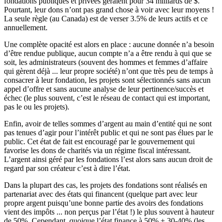
fondations publiques et privées géraient pour 34 milliards de $.
Pourtant, leur dons n’ont pas grand chose à voir avec leur moyens !
La seule règle (au Canada) est de verser 3.5% de leurs actifs et ce
annuellement.
Une complète opacité est alors en place : aucune donnée n’a besoin
d’être rendue publique, aucun compte n’a a être rendu à qui que se
soit, les administrateurs (souvent des hommes et femmes d’affaire
qui gèrent déjà ... leur propre société) n’ont que très peu de temps à
consacrer à leur fondation, les projets sont sélectionnés sans aucun
appel d’offre et sans aucune analyse de leur pertinence/succès et
échec (le plus souvent, c’est le réseau de contact qui est important,
pas le ou les projets).
Enfin, avoir de telles sommes d’argent au main d’entité qui ne sont
pas tenues d’agir pour l’intérêt public et qui ne sont pas élues par le
public. Cet état de fait est encouragé par le gouvernement qui
favorise les dons de charités via un régime fiscal intéressant.
L’argent ainsi géré par les fondations l’est alors sans aucun droit de
regard par son créateur c’est à dire l’état.
Dans la plupart des cas, les projets des fondations sont réalisés en
partenariat avec des états qui financent (quelque part avec leur
propre argent puisqu’une bonne partie des avoirs des fondations
vient des impôts ... non perçus par l’état !) le plus souvent à hauteur
de 50%. Cependant, quoique l’état finance à 50% + 30-40% (les