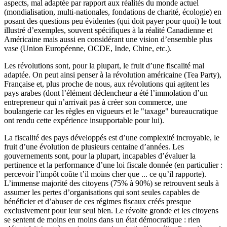
aspects, mal adaptée par rapport aux réalités du monde actuel
(mondialisation, multi-nationales, fondations de charité, écologie) en
posant des questions peu évidentes (qui doit payer pour quoi) le tout
illustré d’exemples, souvent spécifiques à la réalité Canadienne et
Américaine mais aussi en considérant une vision d’ensemble plus
vase (Union Européenne, OCDE, Inde, Chine, etc.).
Les révolutions sont, pour la plupart, le fruit d’une fiscalité mal
adaptée. On peut ainsi penser à la révolution américaine (Tea Party),
Française et, plus proche de nous, aux révolutions qui agitent les
pays arabes (dont l’élément déclencheur a été l’immolation d’un
entrepreneur qui n’arrivait pas à créer son commerce, une
boulangerie car les règles en vigueurs et le "taxage" bureaucratique
ont rendu cette expérience insupportable pour lui).
La fiscalité des pays développés est d’une complexité incroyable, le
fruit d’une évolution de plusieurs centaine d’années. Les
gouvernements sont, pour la plupart, incapables d’évaluer la
pertinence et la performance d’une loi fiscale donnée (en particulier :
percevoir l’impôt coûte t’il moins cher que ... ce qu’il rapporte).
L’immense majorité des citoyens (75% à 90%) se retrouvent seuls à
assumer les pertes d’organisations qui sont seules capables de
bénéficier et d’abuser de ces régimes fiscaux créés presque
exclusivement pour leur seul bien. Le révolte gronde et les citoyens
se sentent de moins en moins dans un état démocratique : rien