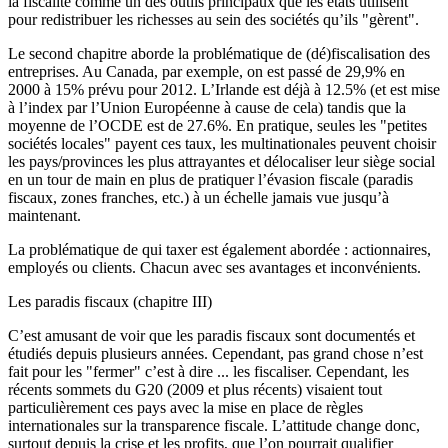
la fiscalité comme un des outils principaux que les états utilisent
pour redistribuer les richesses au sein des sociétés qu’ils "gèrent".
Le second chapitre aborde la problématique de (dé)fiscalisation des
entreprises. Au Canada, par exemple, on est passé de 29,9% en
2000 à 15% prévu pour 2012. L’Irlande est déjà à 12.5% (et est mise
à l’index par l’Union Européenne à cause de cela) tandis que la
moyenne de l’OCDE est de 27.6%. En pratique, seules les "petites
sociétés locales" payent ces taux, les multinationales peuvent choisir
les pays/provinces les plus attrayantes et délocaliser leur siège social
en un tour de main en plus de pratiquer l’évasion fiscale (paradis
fiscaux, zones franches, etc.) à un échelle jamais vue jusqu’à
maintenant.
La problématique de qui taxer est également abordée : actionnaires,
employés ou clients. Chacun avec ses avantages et inconvénients.
Les paradis fiscaux (chapitre III)
C’est amusant de voir que les paradis fiscaux sont documentés et
étudiés depuis plusieurs années. Cependant, pas grand chose n’est
fait pour les "fermer" c’est à dire ... les fiscaliser. Cependant, les
récents sommets du G20 (2009 et plus récents) visaient tout
particulièrement ces pays avec la mise en place de règles
internationales sur la transparence fiscale. L’attitude change donc,
surtout depuis la crise et les profits, que l’on pourrait qualifier