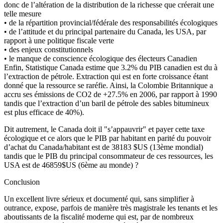
donc de l’altération de la distribution de la richesse que créerait une
telle mesure
• de la répartition provincial/fédérale des responsabilités écologiques
• de l’attitude et du principal partenaire du Canada, les USA, par
rapport à une politique fiscale verte
• des enjeux constitutionnels
• le manque de conscience écologique des électeurs Canadien
Enfin, Statistique Canada estime que 3.2% du PIB canadien est du à
l’extraction de pétrole. Extraction qui est en forte croissance étant
donné que la ressource se raréfie. Ainsi, la Colombie Britannique a
accru ses émissions de CO2 de +27.5% en 2006, par rapport à 1990
tandis que l’extraction d’un baril de pétrole des sables bitumineux
est plus efficace de 40%).
Dit autrement, le Canada doit il "s’appauvrir" et payer cette taxe
écologique et ce alors que le PIB par habitant en parité du pouvoir
d’achat du Canada/habitant est de 38183 $US (13ème mondial)
tandis que le PIB du principal consommateur de ces ressources, les
USA est de 46859$US (6ème au monde) ?
Conclusion
Un excellent livre sérieux et documenté qui, sans simplifier à
outrance, expose, parfois de manière très magistrale les tenants et les
aboutissants de la fiscalité moderne qui est, par de nombreux