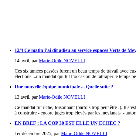
12/4 Ce matin j’ai dit adieu au service espaces Verts de Me
14 avril
,
par
Marie-Odile NOVELLI
Ces six années passées furent un beau temps de travail avec eux 
élections ...un mandat qui fut l’occasion de rattraper le temps perd
Une nouvelle équipe municipale ... Quelle suite ?
13 avril
,
par
Marie-Odile NOVELLI
Ce mandat fut riche, foisonnant (parfois trop peut être !). Il s’es
à construire - encore jugés trop élevés par les meylanais. - autori
EN BREF : LA COP 30 EST ELLE UN ECHEC ?
1er décembre 2025
,
par
Marie-Odile NOVELLI