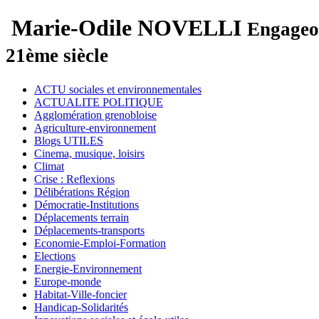
Marie-Odile NOVELLI
Engageon
21ème siècle
ACTU sociales et environnementales
ACTUALITE POLITIQUE
Agglomération grenobloise
Agriculture-environnement
Blogs UTILES
Cinema, musique, loisirs
Climat
Crise : Reflexions
Délibérations Région
Démocratie-Institutions
Déplacements terrain
Déplacements-transports
Economie-Emploi-Formation
Elections
Energie-Environnement
Europe-monde
Habitat-Ville-foncier
Handicap-Solidarités