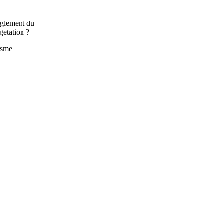
règlement du
getation ?
isme