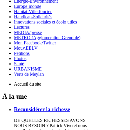
Energie-Environnement
Europe-monde
Habitat-Ville-foncier
Handicap-Solidarités
Innovations sociales et écolo utiles
Lectures
MEDIA/presse
METRO (Agglomeration Grenoble)
Mon Facebook/Twitter
Mouv.EELV
Petitions
Photos
Santé
URBANISME
Verts de Meylan
Accueil du site
À la une
Reconsidérer la richesse
DE QUELLES RICHESSES AVONS
NOUS BESOIN ? Patrick Viveret nous