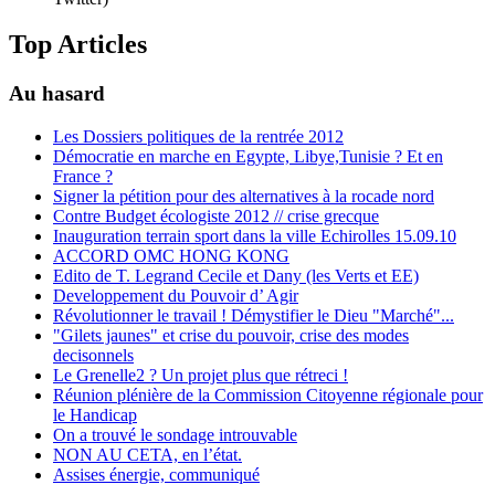
Top Articles
Au hasard
Les Dossiers politiques de la rentrée 2012
Démocratie en marche en Egypte, Libye,Tunisie ? Et en
France ?
Signer la pétition pour des alternatives à la rocade nord
Contre Budget écologiste 2012 // crise grecque
Inauguration terrain sport dans la ville Echirolles 15.09.10
ACCORD OMC HONG KONG
Edito de T. Legrand Cecile et Dany (les Verts et EE)
Developpement du Pouvoir d’ Agir
Révolutionner le travail ! Démystifier le Dieu "Marché"...
"Gilets jaunes" et crise du pouvoir, crise des modes
decisonnels
Le Grenelle2 ? Un projet plus que rétreci !
Réunion plénière de la Commission Citoyenne régionale pour
le Handicap
On a trouvé le sondage introuvable
NON AU CETA, en l’état.
Assises énergie, communiqué