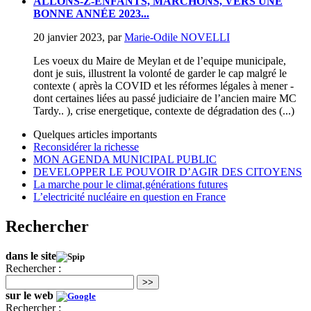
ALLONS-Z-ENFANTS, MARCHONS, VERS UNE
BONNE ANNÉE 2023...
20 janvier 2023
,
par
Marie-Odile NOVELLI
Les voeux du Maire de Meylan et de l’equipe municipale,
dont je suis, illustrent la volonté de garder le cap malgré le
contexte ( après la COVID et les réformes légales à mener -
dont certaines liées au passé judiciaire de l’ancien maire MC
Tardy.. ), crise energetique, contexte de dégradation des (...)
Quelques articles importants
Reconsidérer la richesse
MON AGENDA MUNICIPAL PUBLIC
DEVELOPPER LE POUVOIR D’AGIR DES CITOYENS
La marche pour le climat,générations futures
L’electricité nucléaire en question en France
Rechercher
dans le site
Rechercher :
>>
sur le web
Rechercher :