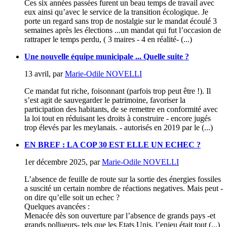
Ces six années passées furent un beau temps de travail avec
eux ainsi qu’avec le service de la transition écologique. Je
porte un regard sans trop de nostalgie sur le mandat écoulé 3
semaines après les élections ...un mandat qui fut l’occasion de
rattraper le temps perdu, ( 3 maires - 4 en réalité- (...)
Une nouvelle équipe municipale ... Quelle suite ?
13 avril
,
par
Marie-Odile NOVELLI
Ce mandat fut riche, foisonnant (parfois trop peut être !). Il
s’est agit de sauvegarder le patrimoine, favoriser la
participation des habitants, de se remettre en conformité avec
la loi tout en réduisant les droits à construire - encore jugés
trop élevés par les meylanais. - autorisés en 2019 par le (...)
EN BREF : LA COP 30 EST ELLE UN ECHEC ?
1er décembre 2025
,
par
Marie-Odile NOVELLI
L’absence de feuille de route sur la sortie des énergies fossiles
a suscité un certain nombre de réactions negatives. Mais peut -
on dire qu’elle soit un echec ?
Quelques avancées :
Menacée dès son ouverture par l’absence de grands pays -et
grands pollueurs- tels que les Etats Unis, l’enjeu était tout (...)