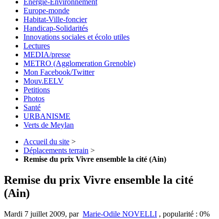
Energie-Environnement
Europe-monde
Habitat-Ville-foncier
Handicap-Solidarités
Innovations sociales et écolo utiles
Lectures
MEDIA/presse
METRO (Agglomeration Grenoble)
Mon Facebook/Twitter
Mouv.EELV
Petitions
Photos
Santé
URBANISME
Verts de Meylan
Accueil du site
>
Déplacements terrain
>
Remise du prix Vivre ensemble la cité (Ain)
Remise du prix Vivre ensemble la cité
(Ain)
Mardi 7 juillet 2009
,
par
Marie-Odile NOVELLI
,
popularité : 0%