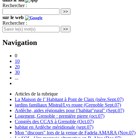
Rechercher :
>>
sur le web
Rechercher :
>>
Navigation
0
10
20
30
...
Articles de la rubrique
La Maison de l’ Habitant à Pont de Claix (isère.Sept.07)
jardins familiaux Mistral/Lys rouge (Grenoble Sept.07)
Ardèche, aides régionales pour l’habitat"rural" (Sept.07)
Logement, Grenoble : première pierre (oct.07)
Congrès des CCAS à Grenoble (Oct.07)
habitat en Ardèche méridionale (sept.07)
Mon "discours" lors de la venue de Fadela AMARA (Nov.07)