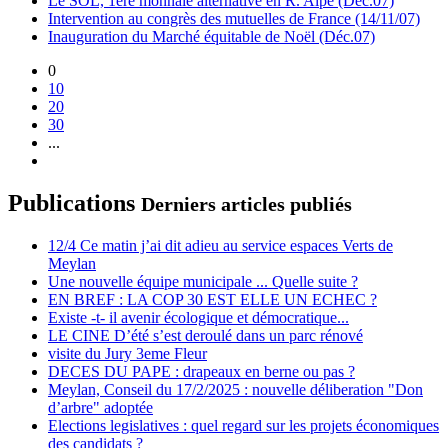
Le SOL, 1ère monnaie alternative en R. Alpe (Dec.07)
Intervention au congrès des mutuelles de France (14/11/07)
Inauguration du Marché équitable de Noël (Déc.07)
0
10
20
30
...
Publications
Derniers articles publiés
12/4 Ce matin j’ai dit adieu au service espaces Verts de
Meylan
Une nouvelle équipe municipale ... Quelle suite ?
EN BREF : LA COP 30 EST ELLE UN ECHEC ?
Existe -t- il avenir écologique et démocratique...
LE CINE D’été s’est deroulé dans un parc rénové
visite du Jury 3eme Fleur
DECES DU PAPE : drapeaux en berne ou pas ?
Meylan, Conseil du 17/2/2025 : nouvelle déliberation "Don
d’arbre" adoptée
Elections legislatives : quel regard sur les projets économiques
des candidats ?