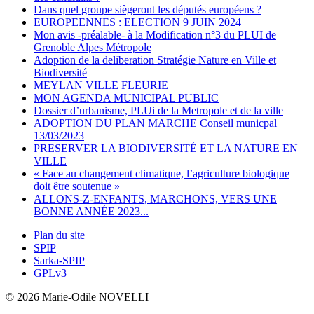
Dans quel groupe siègeront les députés européens ?
EUROPEENNES : ELECTION 9 JUIN 2024
Mon avis -préalable- à la Modification n°3 du PLUI de
Grenoble Alpes Métropole
Adoption de la deliberation Stratégie Nature en Ville et
Biodiversité
MEYLAN VILLE FLEURIE
MON AGENDA MUNICIPAL PUBLIC
Dossier d’urbanisme, PLUi de la Metropole et de la ville
ADOPTION DU PLAN MARCHE Conseil municpal
13/03/2023
PRESERVER LA BIODIVERSITÉ ET LA NATURE EN
VILLE
« Face au changement climatique, l’agriculture biologique
doit être soutenue »
ALLONS-Z-ENFANTS, MARCHONS, VERS UNE
BONNE ANNÉE 2023...
Plan du site
SPIP
Sarka-SPIP
GPLv3
© 2026 Marie-Odile NOVELLI