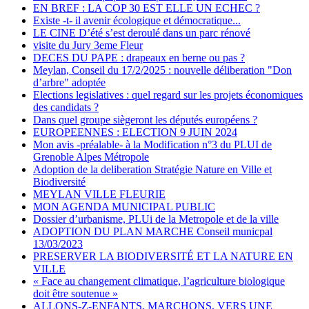
EN BREF : LA COP 30 EST ELLE UN ECHEC ?
Existe -t- il avenir écologique et démocratique...
LE CINE D’été s’est deroulé dans un parc rénové
visite du Jury 3eme Fleur
DECES DU PAPE : drapeaux en berne ou pas ?
Meylan, Conseil du 17/2/2025 : nouvelle déliberation "Don
d’arbre" adoptée
Elections legislatives : quel regard sur les projets économiques
des candidats ?
Dans quel groupe siègeront les députés européens ?
EUROPEENNES : ELECTION 9 JUIN 2024
Mon avis -préalable- à la Modification n°3 du PLUI de
Grenoble Alpes Métropole
Adoption de la deliberation Stratégie Nature en Ville et
Biodiversité
MEYLAN VILLE FLEURIE
MON AGENDA MUNICIPAL PUBLIC
Dossier d’urbanisme, PLUi de la Metropole et de la ville
ADOPTION DU PLAN MARCHE Conseil municpal
13/03/2023
PRESERVER LA BIODIVERSITÉ ET LA NATURE EN
VILLE
« Face au changement climatique, l’agriculture biologique
doit être soutenue »
ALLONS-Z-ENFANTS, MARCHONS, VERS UNE