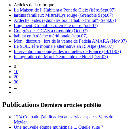
Articles de la rubrique
La Maison de l’ Habitant à Pont de Claix (isère.Sept.07)
jardins familiaux Mistral/Lys rouge (Grenoble Sept.07)
Ardèche, aides régionales pour l’habitat"rural" (Sept.07)
Logement, Grenoble : première pierre (oct.07)
Congrès des CCAS à Grenoble (Oct.07)
habitat en Ardèche méridionale (sept.07)
Mon "discours" lors de la venue de Fadela AMARA (Nov.07)
Le SOL, 1ère monnaie alternative en R. Alpe (Dec.07)
Intervention au congrès des mutuelles de France (14/11/07)
Inauguration du Marché équitable de Noël (Déc.07)
0
10
20
30
...
Publications
Derniers articles publiés
12/4 Ce matin j’ai dit adieu au service espaces Verts de
Meylan
Une nouvelle équipe municipale ... Quelle suite ?