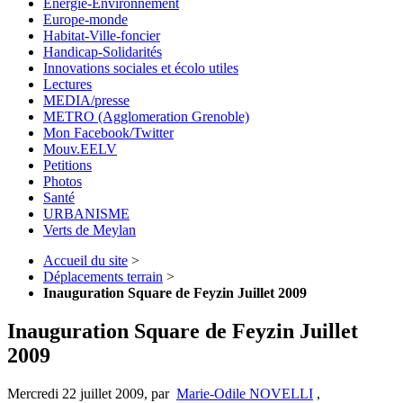
Energie-Environnement
Europe-monde
Habitat-Ville-foncier
Handicap-Solidarités
Innovations sociales et écolo utiles
Lectures
MEDIA/presse
METRO (Agglomeration Grenoble)
Mon Facebook/Twitter
Mouv.EELV
Petitions
Photos
Santé
URBANISME
Verts de Meylan
Accueil du site
>
Déplacements terrain
>
Inauguration Square de Feyzin Juillet 2009
Inauguration Square de Feyzin Juillet
2009
Mercredi 22 juillet 2009
,
par
Marie-Odile NOVELLI
,