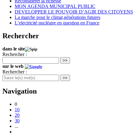
Reconsidérer la richesse
MON AGENDA MUNICIPAL PUBLIC
DEVELOPPER LE POUVOIR D’AGIR DES CITOYENS
La marche pour le climat,générations futures
L’electricité nucléaire en question en France
Rechercher
dans le site
Rechercher :
>>
sur le web
Rechercher :
>>
Navigation
0
10
20
30
...