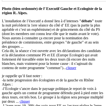
Photo (bien ordonnée) de l’ Executif Gauche et Ecologiste de la
région R. Alpes.
L’installation de l’éxecutif a donné lieu à d’intenses
"débats"
toute
la nuit précédent la 1ere séance du côté d’ EE (pas la partie la plus
agréable et c’est un euphémisme) et de grincements du côté du PS
(dont les membres ont connu leur rôle que le matin avant le vote).
Nous aurons à connaitre ça encore pour la nomination des
présidence de commissions, entre groupes "de gauche" et au sein
des groupes ...
Cela dit, la séance s’est ouverte avec les déclarations des candidats
et la déclaration commune PS et EE (Europe Ecologie) qui avait
fortement été travaillée entre les deux tours (là encore des nuits
blanches, mais vraiment pour la bonne cause : il s’agissait du
contenu de notre programme "commun")...
cliquer
je rappelle qu’il faut noter :
-la nette progression des écologistes et de la gauche en Rhône
Alpes :
-l’Ecologie s’ancre dans le paysage politique,le report de voix à
gauche après un contrat de programme défendu pied à pied entre les
deux tours, est très bon. Le groupe à la région sera presque multiplié
par deux ...
cliquer
-L’isere avec 19, 29% des voix pour EE au 1er tour réalise le 2eme