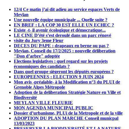
12/4 Ce matin j’ai dit adieu au service espaces Verts de
Meylan
Une nouvelle équipe municipale ... Quelle suite ?
EN BREF : LA COP 30 EST ELLE UN ECHEC ?
Existe -t- il avenir écologique et démocratique...
LE CINE D’été s’est deroulé dans un parc rénové
visite du Jury 3eme Fleur
DECES DU PAPE : drapeaux en berne ou pas ?
Meylan, Conseil du 17/2/2025 : nouvelle déliberation
"Don d’arbre" adoptée
Elections legislatives : quel regard sur les projets
économiques des candidats ?
Dans quel groupe siègeront les députés européens ?
EUROPEENNES : ELECTION 9 JUIN 2024
Mon avis -préalable- à la Modification n°3 du PLUI de
Grenoble Alpes Métropole
Adoption de la deliberation Stratégie Nature en Ville et
Biodiversité
MEYLAN VILLE FLEURIE
MON AGENDA MUNICIPAL PUBLIC
Dossier d’urbanisme, PLUi de la Metropole et de la ville
ADOPTION DU PLAN MARCHE Conseil municpal
13/03/2023
PRESERVER LA BIODIVERSITÉ ET LA NATURE