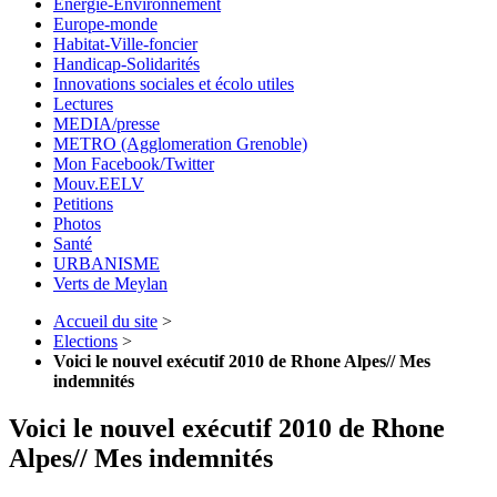
Energie-Environnement
Europe-monde
Habitat-Ville-foncier
Handicap-Solidarités
Innovations sociales et écolo utiles
Lectures
MEDIA/presse
METRO (Agglomeration Grenoble)
Mon Facebook/Twitter
Mouv.EELV
Petitions
Photos
Santé
URBANISME
Verts de Meylan
Accueil du site
>
Elections
>
Voici le nouvel exécutif 2010 de Rhone Alpes// Mes
indemnités
Voici le nouvel exécutif 2010 de Rhone
Alpes// Mes indemnités