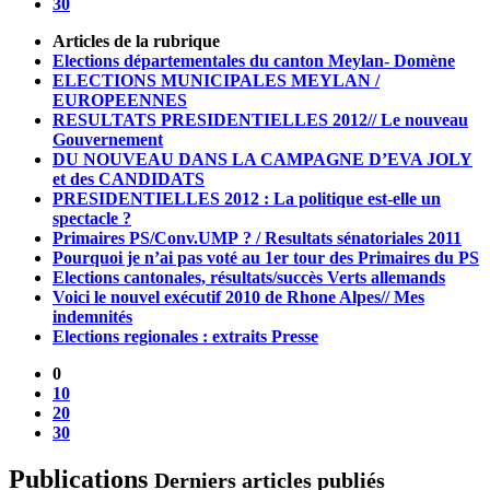
30
Articles de la rubrique
Elections départementales du canton Meylan- Domène
ELECTIONS MUNICIPALES MEYLAN /
EUROPEENNES
RESULTATS PRESIDENTIELLES 2012// Le nouveau
Gouvernement
DU NOUVEAU DANS LA CAMPAGNE D’EVA JOLY
et des CANDIDATS
PRESIDENTIELLES 2012 : La politique est-elle un
spectacle ?
Primaires PS/Conv.UMP ? / Resultats sénatoriales 2011
Pourquoi je n’ai pas voté au 1er tour des Primaires du PS
Elections cantonales, résultats/succès Verts allemands
Voici le nouvel exécutif 2010 de Rhone Alpes// Mes
indemnités
Elections regionales : extraits Presse
0
10
20
30
Publications
Derniers articles publiés