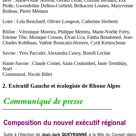
Isère : Marie-Odile Novelli, Gérard Leras, Corinne Bernard, Eric
Piolle, Gwendoline Delbos-Corfield, Belkacem Lounes, Maryvonne
Boileau, Pierre Mériaux
Loire : Lela Bencharif, Olivier Longeon, Catherine Herbertz
Rhône : Véronique Moreira, Philippe Meirieu, Marie-Noëlle Fréry,
Etienne Tête, Monique Cosson, Elvan Uca, Fatiha Benahmed, Jean-
Charles Kohlhaas, Valérie Bonicalzi-Herrero, Cyril Kretzschmar
Savoie : Yves Paccalet, Alexandra Cusey, Benoît Leclair
Haute-Savoie : Claude Comet, Alain Coulombel, Janie Tremblay,
Noël
Communod, Nicole Billet
2. Exécutif Gauche et écologiste de Rhone Alpes