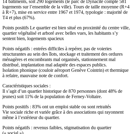
14 bâtiments, soit 290 logements (le parc de Dynacité compte 581
logements sur l’ensemble de la ville). Tours de taille moyenne (R+4
à R+7), mise en service entre 1967 et 1974, typologie : majorité de
T4 et plus (67%).
Points positifs Le quartier est bien situé en proximité du centre ville,
quartier végétalisé et arboré avec belles vues, les habitants s’y
sentent bien, logements spacieux
Points négatifs : entrées difficiles à repérer, pas de voieries
structurantes au sein des îlots, stockage et traitement des ordures
ménagères et encombrants mal organisés, stationnement mal
distribué, implantation mal adaptée des espaces publics.
Isolation phonique (couloir aéroport Genève Cointrin) et thermique
à refaire, mauvaise note de confort.
Caractéristiques sociales :
Il s’agit d’un quartier historique de 870 personnes (dont 48% de
jeunes) soit 11% de la population de Ferney-Voltaire.
Points positifs : 83% ont un emploi stable ou sont retraités
Vie sociale riche et variée grâce à des associations qui rayonnent
même à l’extérieur du quartier.
Points négatifs : revenus faibles, stigmatisation du quartier
(« social »).