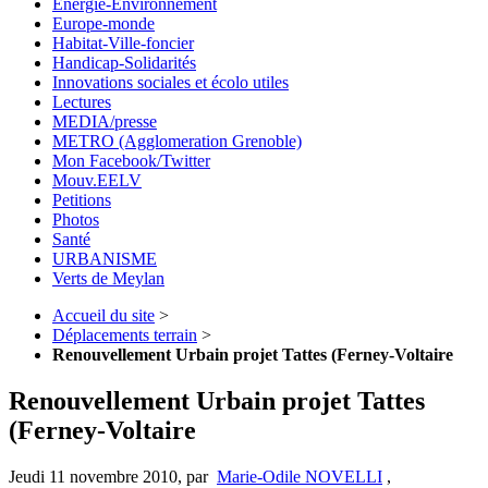
Energie-Environnement
Europe-monde
Habitat-Ville-foncier
Handicap-Solidarités
Innovations sociales et écolo utiles
Lectures
MEDIA/presse
METRO (Agglomeration Grenoble)
Mon Facebook/Twitter
Mouv.EELV
Petitions
Photos
Santé
URBANISME
Verts de Meylan
Accueil du site
>
Déplacements terrain
>
Renouvellement Urbain projet Tattes (Ferney-Voltaire
Renouvellement Urbain projet Tattes
(Ferney-Voltaire
Jeudi 11 novembre 2010
,
par
Marie-Odile NOVELLI
,