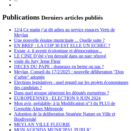
Publications
Derniers articles publiés
12/4 Ce matin j’ai dit adieu au service espaces Verts de
Meylan
Une nouvelle équipe municipale ... Quelle suite ?
EN BREF : LA COP 30 EST ELLE UN ECHEC ?
Existe -t- il avenir écologique et démocratique...
LE CINE D’été s’est deroulé dans un parc rénové
visite du Jury 3eme Fleur
DECES DU PAPE : drapeaux en berne ou pas ?
Meylan, Conseil du 17/2/2025 : nouvelle déliberation "Don
d’arbre" adoptée
Elections legislatives : quel regard sur les projets économiques
des candidats ?
Dans quel groupe siègeront les députés européens ?
EUROPEENNES : ELECTION 9 JUIN 2024
Mon avis -préalable- à la Modification n°3 du PLUI de
Grenoble Alpes Métropole
Adoption de la deliberation Stratégie Nature en Ville et
Biodiversité
MEYLAN VILLE FLEURIE
MON AGENDA MUNICIPAL PUBLIC