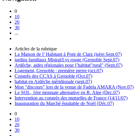
0
10
20
30
...
Articles de la rubrique
La Maison de l’ Habitant à Pont de Claix (isère.Sept.07)
jardins familiaux Mistral/Lys rouge (Grenoble Sept.07)
Ardèche, aides régionales pour l’habitat"rural" (Sept.07)
Logement, Grenoble : première pierre (oct.07)
Congrès des CCAS à Grenoble (Oct.07)
habitat en Ardèche méridionale (sept.07)
Mon "discours" lors de la venue de Fadela AMARA (Nov.07)
Le SOL, 1ère monnaie alternative en R. Alpe (Dec.07)
Intervention au congrès des mutuelles de France (14/11/07)
Inauguration du Marché équitable de Noël (Déc.07)
0
10
20
30
...