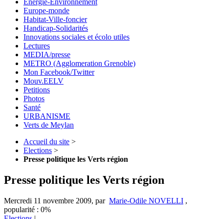
Energie-Environnement
Europe-monde
Habitat-Ville-foncier
Handicap-Solidarités
Innovations sociales et écolo utiles
Lectures
MEDIA/presse
METRO (Agglomeration Grenoble)
Mon Facebook/Twitter
Mouv.EELV
Petitions
Photos
Santé
URBANISME
Verts de Meylan
Accueil du site
>
Elections
>
Presse politique les Verts région
Presse politique les Verts région
Mercredi 11 novembre 2009
,
par
Marie-Odile NOVELLI
,
popularité : 0%
Elections
|