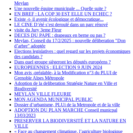
Meylan
Une nouvelle équipe municipale ... Quelle suite ?
EN BREF : LA COP 30 EST ELLE UN ECHEC ?
Existe -t- il avenir écologique et démocratique...
LE CINE D’été s’est deroulé dans un parc rénové
visite du Jury 3eme Fleur
DECES DU PAPE : drapeaux en berne ou pas ?
Meylan, Conseil du 17/2/2025 : nouvelle déliberation "Don
d’arbre" adoptée
Elections legislatives : quel regard sur les projets économiques
des candidats ?
Dans quel groupe siègeront les députés européens ?
EUROPEENNES : ELECTION 9 JUIN 2024
Mon avis -préalable- à la Modification n°3 du PLUI de
Grenoble Alpes Métropole
Adoption de la deliberation Stratégie Nature en Ville et
Biodiversité
MEYLAN VILLE FLEURIE
MON AGENDA MUNICIPAL PUBLIC
Dossier d’urbanisme, PLUi de la Metropole et de la ville
ADOPTION DU PLAN MARCHE Conseil municpal
13/03/2023
PRESERVER LA BIODIVERSITÉ ET LA NATURE EN
VILLE
« Face au changement climatique, l’agriculture biologique