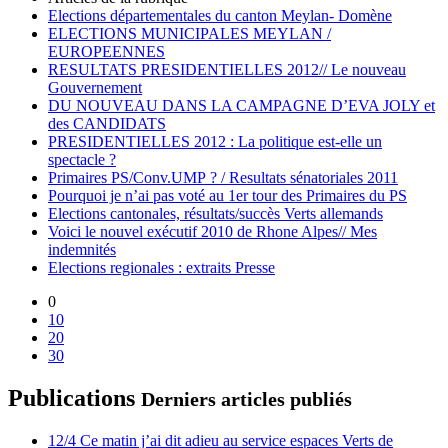
Elections départementales du canton Meylan- Domène
ELECTIONS MUNICIPALES MEYLAN /
EUROPEENNES
RESULTATS PRESIDENTIELLES 2012// Le nouveau
Gouvernement
DU NOUVEAU DANS LA CAMPAGNE D’EVA JOLY et
des CANDIDATS
PRESIDENTIELLES 2012 : La politique est-elle un
spectacle ?
Primaires PS/Conv.UMP ? / Resultats sénatoriales 2011
Pourquoi je n’ai pas voté au 1er tour des Primaires du PS
Elections cantonales, résultats/succès Verts allemands
Voici le nouvel exécutif 2010 de Rhone Alpes// Mes
indemnités
Elections regionales : extraits Presse
0
10
20
30
Publications
Derniers articles publiés
12/4 Ce matin j’ai dit adieu au service espaces Verts de