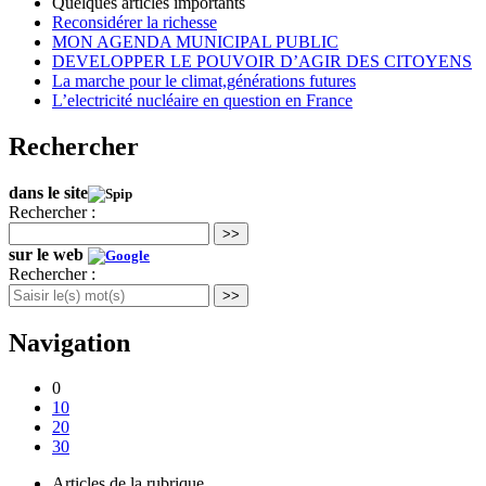
Quelques articles importants
Reconsidérer la richesse
MON AGENDA MUNICIPAL PUBLIC
DEVELOPPER LE POUVOIR D’AGIR DES CITOYENS
La marche pour le climat,générations futures
L’electricité nucléaire en question en France
Rechercher
dans le site
Rechercher :
>>
sur le web
Rechercher :
>>
Navigation
0
10
20
30
Articles de la rubrique